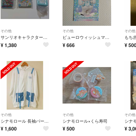
その他
その他
その他
サンリオキャラクターズ おこさまパズル風チャーム
ピューロウィッシュマツリ 有料グリ ポストカード シナモン シナモロール
¥
1,380
¥
666
¥
50
その他
その他
その他
シナモロール 長袖パーカー
シナモロール×くら寿司
¥
1,600
¥
500
¥
3,0