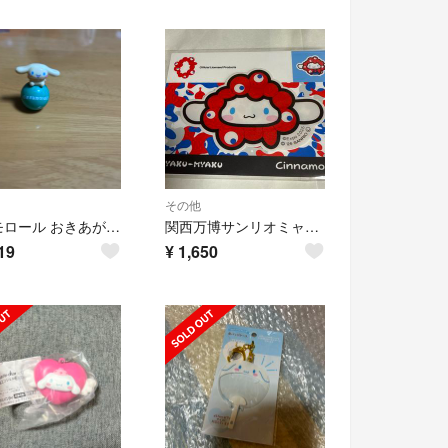
その他
シナモロール おきあがりこぼし オブジェ 置物 シナモン 平成 2005 レトロ
関西万博サンリオミャクミャク アパレルステッカー シナモロール
19
¥
1,650