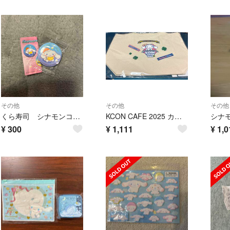
その他
その他
その他
くら寿司 シナモンコラボ ビッくらポン 缶バッジ シナモン
KCON CAFE 2025 カフェ グッズ ランチバッグ シナモロール
¥
300
¥
1,111
¥
1,0