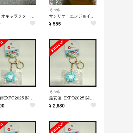
その他
サンリオキャラクターズ 夢みるエンジェルライトスイング シナモン
サンリオ エンジョイアイドルシリーズ シナモン 缶バッジケース
9
¥
555
その他
最安値‼️EXPO2025 関西万博 サンリオ ミャクミャク シナモロール
最安値‼️EXPO2025 関西万博 サンリオ ミャクミャク シナモロール
90
¥
2,680