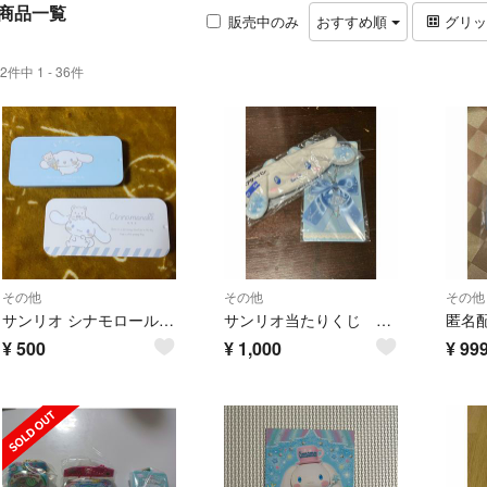
商品一覧
販売中のみ
おすすめ順
グリ
2件中 1 - 36件
その他
その他
その他
サンリオ シナモロール スライド缶 2種セット 新品未使用
サンリオ当たりくじ シナモンロール2点セット
¥
500
¥
1,000
¥
99