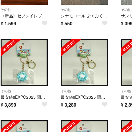
その他
その他
その他
〈新品〉セブンイレブン シナモロール ケース 2点セット
シナモロール ぷくぷくシールサンリオシナモ ン 新品、未使用
¥
1,599
¥
550
¥
39
その他
その他
その他
最安値‼️EXPO2025 関西万博 サンリオ ミャクミャク シナモロール
最安値‼️EXPO2025 関西万博 サンリオ ミャクミャク シナモロール
¥
3,890
¥
3,280
¥
2,8