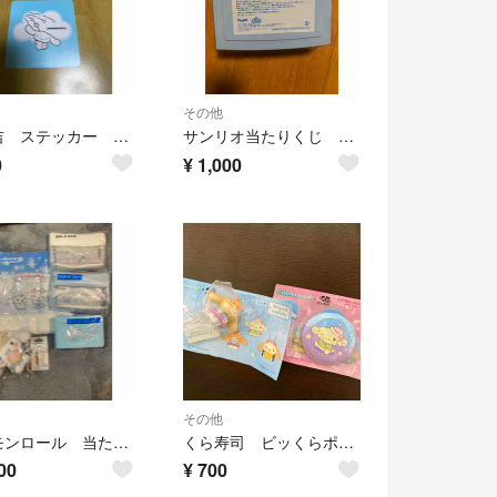
その他
もち吉 ステッカー シナモロール ポムポムプリン
サンリオ当たりくじ チェスト 新品、未開封
0
¥
1,000
その他
シナモンロール 当たりくじ サンリオ シナモン ＋リップクリーム
くら寿司 ビッくらポン シナモロール
00
¥
700