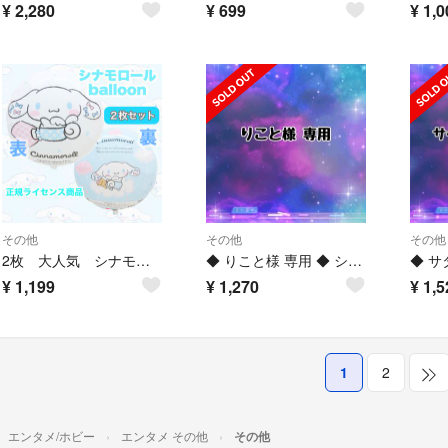
¥
2,280
¥
699
¥
1,0
その他
その他
その他
2枚 大人気 シナモロール 風船 ヘリウムガス対応 誕生日 風船 飾り
◆ りこと様 専用 ◆ シナモロールキーホルダー
¥
1,199
¥
1,270
¥
1,5
1
2
エンタメ/ホビー
エンタメ その他
その他