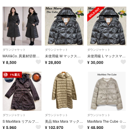
ダウンジャケット
ダウンジャケット
ダウンジャケット
MAX&Co. 異素材切替ダウンコート フォックスファー Sサイズ 36 n08
未使用級 M マックスマーラ ザキューブ 光沢 グレー シベリアダウンジャケット
未使用級 L マックスマーラ ザキューブ 光沢 グレー シベリアダウンジャケット
¥
8,500
¥
28,800
¥
30,000
1%還元
ダウンジャケット
ダウンジャケット
ダウンジャケット
S MaxMara リアルファー コート 茶 38 ベルト エスマックスマーラ
美品 Max Mara マックスマーラ The Cube リバーシブル ベルトロングコート 袖フォックスファーセット サイズ38 ベージュ レディース 古着 中古 USED
MaxMara The Cube ☆ ダウンジャケット リバーシブル ☆極美品
¥
5,960
¥
102,970
¥
48,900