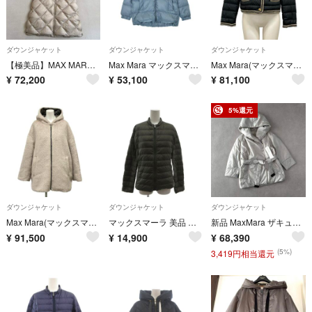
ダウンジャケット
ダウンジャケット
ダウンジャケット
【極美品】MAX MARA ザ キューブ ダウンベスト TREGIL トレギル
Max Mara マックスマーラ ダウンジャケット/ダウンベスト M 青 【古着】【中古】【送料無料】
Max Mara(マックスマーラ) ダウンジャケット サイズ36 S レディース美品 The Cube KATE テクニカル ダウン ジャケット 黒×アイボリー 長袖/ショート丈/秋/冬 コットン、ダウン
¥
72,200
¥
53,100
¥
81,100
5%還元
ダウンジャケット
ダウンジャケット
ダウンジャケット
Max Mara(マックスマーラ) ダウンジャケット サイズIT 38 レディース - 24294860956 ベージュ 長袖/アルパカ/リバーシブル/秋/冬 コットン、アルパカ、ダウン
マックスマーラ 美品 ダウンジャケット キルティング ジップアップ
新品 MaxMara ザキューブ Cameluxe ベルト付ショートダウン 40
¥
91,500
¥
14,900
¥
68,390
(5%)
3,419円相当還元