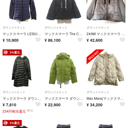
ダウンジャケット
ダウンジャケット
ダウンジャケット
マックスマーラ LEISURE ダウンジャケット ブルゾン ジップアップ 40
マックスマーラ The CUBE SISOFT ダウンジャケット 黒 38
24AW マックスマーラ CAMELUXE フードダウンブルゾン グレー
¥
10,900
¥
86,100
¥
42,600
3%還元
ダウンジャケット
ダウンジャケット
ダウンジャケット
マックスマーラ ダウンコート 94860326070 レディース SIZE 40 (M) MAX MARA
マックスマーラ ダウンジャケット アウター 42 カーキ フード付き 長袖 無地
Max Mara(マックスマーラ) ダウンジャケット サイズ36 S レディース美品 TREMME(トレメ) 23948605366 ライトベージュ 長袖/The Cube./キルティング/冬
¥
7,810
¥
22,900
¥
34,200
(3%)
234円相当還元
3%還元