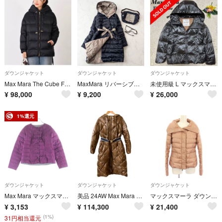
ダウンジャケット
ダウンジャケット
ダウンジャケット
Max Mara The Cube FELICE フェリーチェ ダウンコート
MaxMara リバーシブル ダウンコート 36 紺ベージュ ベルト付 ポーチ付
未使用級 L マックスマーラ ザキューブ 光沢 グレー シベリアダウンジャケット
¥
98,000
¥
9,200
¥
26,000
1%還元
ダウンジャケット
ダウンジャケット
ダウンジャケット
Max Mara マックスマーラ WEEKEND ウィークエンド ライトダウンジャケット パープル MM 54860569 074 002
美品 24AW Max Mara マックスマーラ THE CUBE ナイロン ロング フーデッドダウンコート サイズ36 ブラウン レディース 古着 中古 USED
マックスマーラ ダウンジャケット アウター ショート丈 38 ピンク /KH
¥
3,153
¥
114,300
¥
21,400
(1%)
31円相当還元