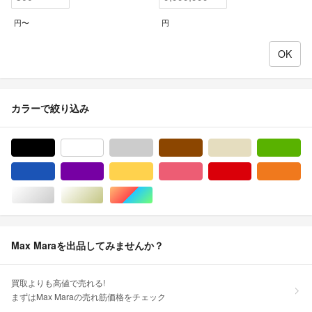
円〜
円
カラーで絞り込み
ブラック/黒色系
ホワイト/白色系
グレー/灰色系
ブラウン/茶色系
ベージュ系
グ
ブルー・ネイビー/青色系
パープル/紫色系
イエロー/黄色系
ピンク/桃色系
レッド/赤色系
オ
シルバー/銀色系
ゴールド/金色系
マルチカラー
Max Maraを出品してみませんか？
買取よりも高値で売れる!
まずはMax Maraの売れ筋価格をチェック