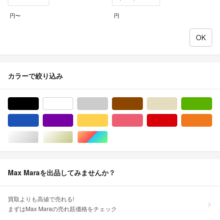
円〜
円
カラーで絞り込み
ブラック/黒色系
ホワイト/白色系
グレー/灰色系
ブラウン/茶色系
ベージュ系
グ
ブルー・ネイビー/青色系
パープル/紫色系
イエロー/黄色系
ピンク/桃色系
レッド/赤色系
オ
シルバー/銀色系
ゴールド/金色系
マルチカラー
Max Maraを出品してみませんか？
買取よりも高値で売れる!
まずはMax Maraの売れ筋価格をチェック