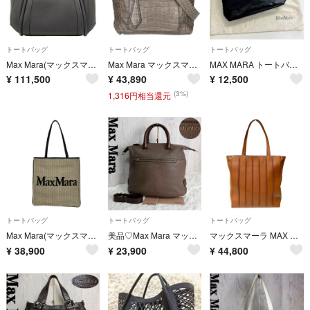
トートバッグ
トートバッグ
トートバッグ
Max Mara(マックスマーラ) トートバッグ エクストラスモール レザー マリンバッグ 4516035206 ダークグレー レザー
Max Mara マックスマーラ 14-51-63593 型押しレザー 2WAY
MAX MARA トートバッグ 黒 エナメル調 光沢仕上げ
¥
111,500
¥
43,890
¥
12,500
(3%)
1,316円相当還元
トートバッグ
トートバッグ
トートバッグ
Max Mara(マックスマーラ) トートバッグ - 14-51-11231 ベージュ×黒 コットン、レザー
美品♡Max Mara マックスマーラ ロゴ レザー 2way トートバッグ 茶
マックスマーラ MAX MARA ホイットニーバッグ レンゾ・ピアノ コラボ トートバッグ レディース 送料無料 【中古】
¥
38,900
¥
23,900
¥
44,800