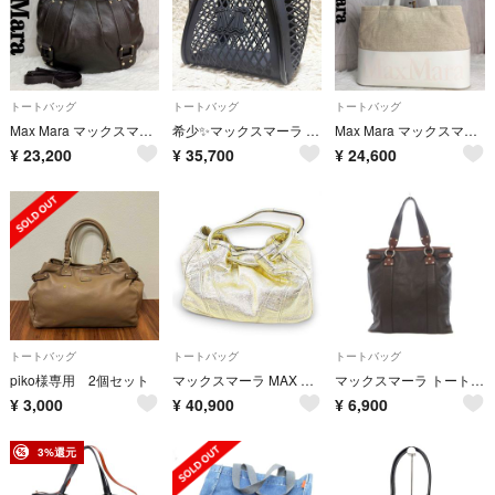
トートバッグ
トートバッグ
トートバッグ
Max Mara マックスマーラ ロゴ レザー 2way トートバッグ ブラウン
希少✨マックスマーラ トートバッグ マリンバッグ バスケット メッシュ ブラック
Max Mara マックスマーラ ロゴ キャンバス レザー トートバッグ A4可
¥
23,200
¥
35,700
¥
24,600
トートバッグ
トートバッグ
トートバッグ
piko様専用 2個セット
マックスマーラ MAX MARA トートバッグ サイドキルティングデザイン
マックスマーラ トートバッグ ハンドバッグ レザー 茶 ブラウン /SX
¥
3,000
¥
40,900
¥
6,900
3%還元