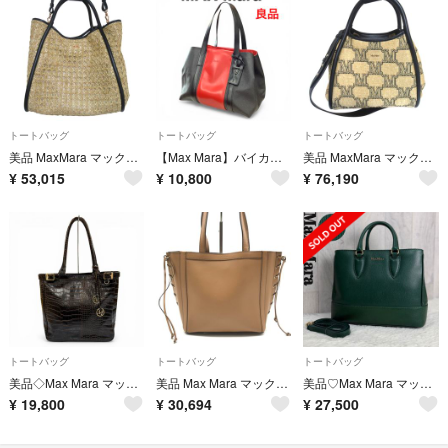
トートバッグ
トートバッグ
トートバッグ
美品 MaxMara マックスマーラ マリン 2WAY トートバッグ ショルダーバッグ ベージュ×ブラック レディース 古着 中古 USED
【Max Mara】バイカラー★レザー★トートバッグ【マックスマーラ】
美品 MaxMara マックスマーラ グラム マリン 2WAY トートバッグ ショルダーバッグ スマホショルダーバッグ付き ベージュ×ブラック レディース 古着 中古 USED
¥
53,015
¥
10,800
¥
76,190
トートバッグ
トートバッグ
トートバッグ
美品◇Max Mara マックスマーラ クロコエンボス ベルトデザイン チャーム付 レザー トートバッグ ブラウン ゴールド金具 イタリア製 レディース
美品 Max Mara マックスマーラ トート バッグ 肩掛け レザー 編み込み シンプル レディース ブラウン 通勤 通学 ブランド 鞄 k7751
美品♡Max Mara マックスマーラ ロゴ レザー 2way トートバッグ 緑
¥
19,800
¥
30,694
¥
27,500