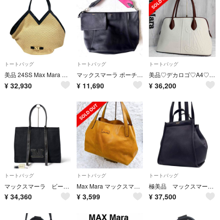
トートバッグ
トートバッグ
トートバッグ
美品 24SS Max Mara マックスマーラ LUIGIBEACH MM ルイジビーチ トートバッグ ナチュラル ブラック レディース 古着 中古 USED
マックスマーラ ポーチ付 ロゴ入り レザー トートバッグ 黒ピンクMAXMARA
美品♡デカロゴ♡A4♡Max Mara マックスマーラ キャンバス トートバッグ
¥
32,930
¥
11,690
¥
36,200
トートバッグ
トートバッグ
トートバッグ
マックスマーラ ビーチウェア ブラバビーチ キャンバス トートバッグ 大容量
Max Mara マックスマーラ ハンドバッグ 革 レディース
極美品 マックスマーラ トートバッグ 2way レザー 濃紺色 ロゴ 肩掛け◎
¥
34,360
¥
3,599
¥
37,500