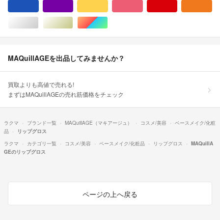
ブルー・ネイビー/青色系
パープル/紫色系
イエロー/黄色系
ピンク/桃色系
レッド/赤色系
オ
シルバー/銀色系
ゴールド/金色系
マルチカラー
MAQuillAGEを出品してみませんか？
買取よりも高値で売れる!
まずはMAQuillAGEの売れ筋価格をチェック
ラクマ
ブランド一覧
MAQuillAGE（マキアージュ）
コスメ/美容
ベースメイク/化粧
品
リップグロス
ラクマ
カテゴリ一覧
コスメ/美容
ベースメイク/化粧品
リップグロス
MAQuillA
GEのリップグロス
ページの上へ戻る