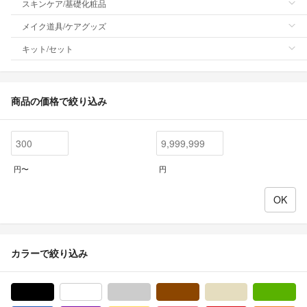
スキンケア/基礎化粧品
メイク道具/ケアグッズ
キット/セット
商品の価格で絞り込み
円〜
円
カラーで絞り込み
ブラック/黒色系
ホワイト/白色系
グレー/灰色系
ブラウン/茶色系
ベージュ系
グ