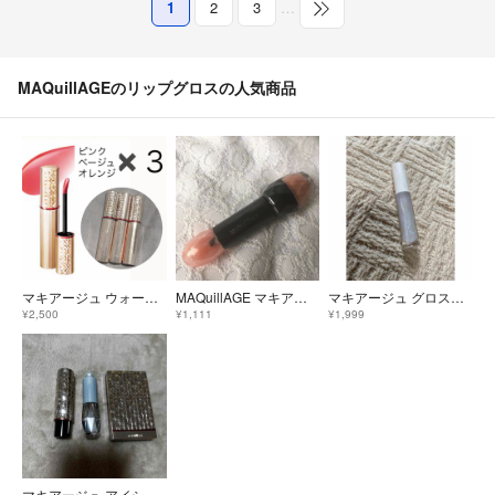
1
2
3
…
MAQuillAGEのリップグロスの人気商品
マキアージュ ウォータリールージュ 3本 セット
MAQuillAGE マキアージュ ルージュエナメルグラマー
マキアージュ グロスプランパーBL100
¥2,500
¥1,111
¥1,999
マキアージュ アイシャドウ リップ セット