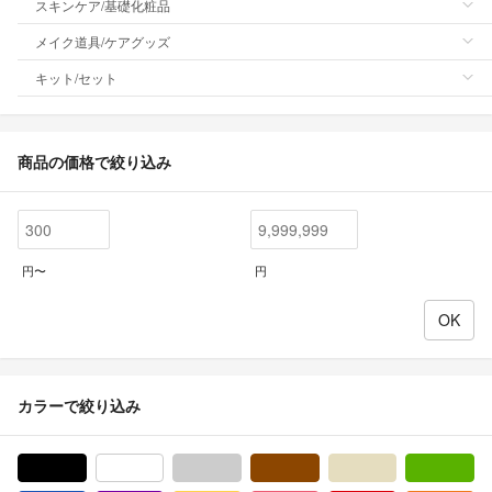
スキンケア/基礎化粧品
メイク道具/ケアグッズ
キット/セット
商品の価格で絞り込み
円〜
円
カラーで絞り込み
ブラック/黒色系
ホワイト/白色系
グレー/灰色系
ブラウン/茶色系
ベージュ系
グ