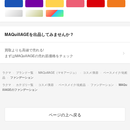
ブルー・ネイビー/青色系
パープル/紫色系
イエロー/黄色系
ピンク/桃色系
レッド/赤色系
オ
シルバー/銀色系
ゴールド/金色系
マルチカラー
MAQuillAGEを出品してみませんか？
買取よりも高値で売れる!
まずはMAQuillAGEの売れ筋価格をチェック
ラクマ
ブランド一覧
MAQuillAGE（マキアージュ）
コスメ/美容
ベースメイク/化粧
品
ファンデーション
ラクマ
カテゴリ一覧
コスメ/美容
ベースメイク/化粧品
ファンデーション
MAQu
illAGEのファンデーション
ページの上へ戻る