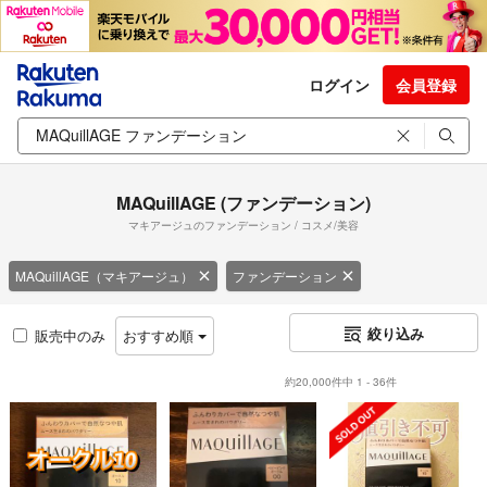
ログイン
会員登録
MAQuillAGE (ファンデーション)
マキアージュのファンデーション / コスメ/美容
MAQuillAGE（マキアージュ）
ファンデーション
絞り込み
販売中のみ
おすすめ順
約20,000件中 1 - 36件