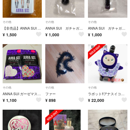
その他
その他
その他
【非売品】ANNA SUI 絆創膏 Mサイズ 20枚入り
ANNA SUI ガチャガチャ
ANNA SUI ガチャガチャ
¥
1,500
¥
1,000
¥
1,000
その他
その他
その他
ANNA SUI ガーゼマスク 2枚
ファー
ラボット‼️アナスイコラボ服‼️
¥
1,100
¥
898
¥
22,000