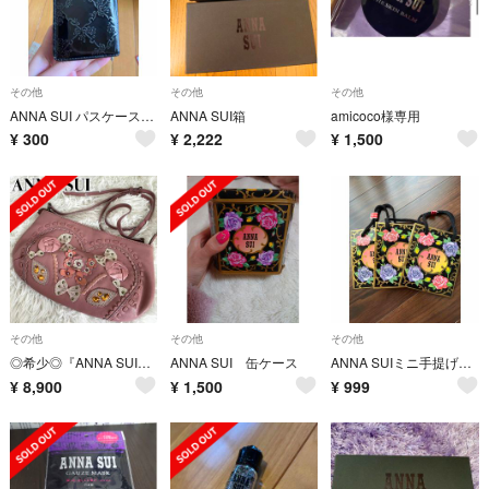
その他
その他
その他
ANNA SUI パスケース 黒
ANNA SUI箱
amicoco様専用
¥
300
¥
2,222
¥
1,500
その他
その他
その他
◎希少◎『ANNA SUI』レザー ショルダーバッグ フラワー ワッペン 石付き
ANNA SUI 缶ケース
ANNA SUIミニ手提げ袋3枚
¥
8,900
¥
1,500
¥
999