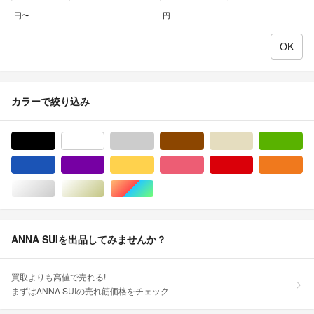
円〜
円
カラーで絞り込み
ブラック/黒色系
ホワイト/白色系
グレー/灰色系
ブラウン/茶色系
ベージュ系
グ
ブルー・ネイビー/青色系
パープル/紫色系
イエロー/黄色系
ピンク/桃色系
レッド/赤色系
オ
シルバー/銀色系
ゴールド/金色系
マルチカラー
ANNA SUIを出品してみませんか？
買取よりも高値で売れる!
まずはANNA SUIの売れ筋価格をチェック