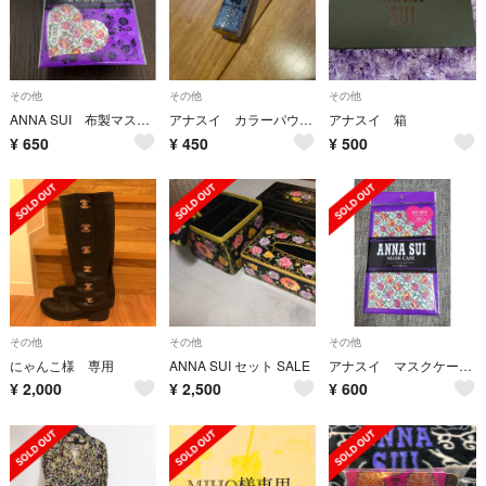
その他
その他
その他
ANNA SUI 布製マスク繰り返し使える6重ガーゼマスク
アナスイ カラーパウダー002
アナスイ 箱
¥
650
¥
450
¥
500
その他
その他
その他
にゃんこ様 専用
ANNA SUI セット SALE
アナスイ マスクケース 新品未使用
¥
2,000
¥
2,500
¥
600