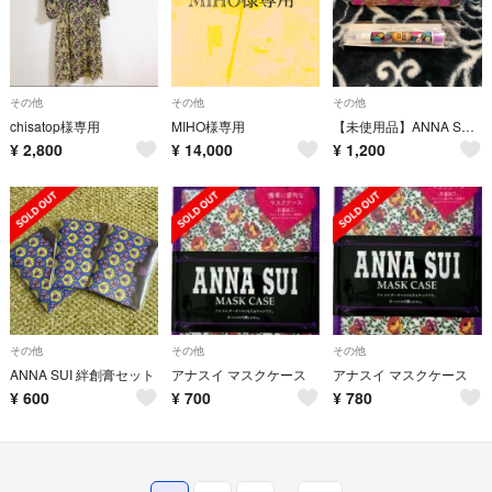
その他
その他
その他
chisatop様専用
MIHO様専用
【未使用品】ANNA SUI ノベルティ スタンプペン カレイドスコープ
¥
2,800
¥
14,000
¥
1,200
その他
その他
その他
ANNA SUI 絆創膏セット
アナスイ マスクケース
アナスイ マスクケース
¥
600
¥
700
¥
780