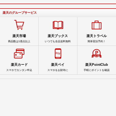
楽天のグループサービス
楽天市場
楽天ブックス
楽天トラベル
商品数は1億点以上
いつでも全品送料無料
簡単宿泊予約！
楽天カード
楽天ペイ
楽天PointClub
スマホでカンタン申込
スマホをお財布に
手軽にポイントを確認
サービス一覧
アプリ一覧
© Rakuten Group, Inc.