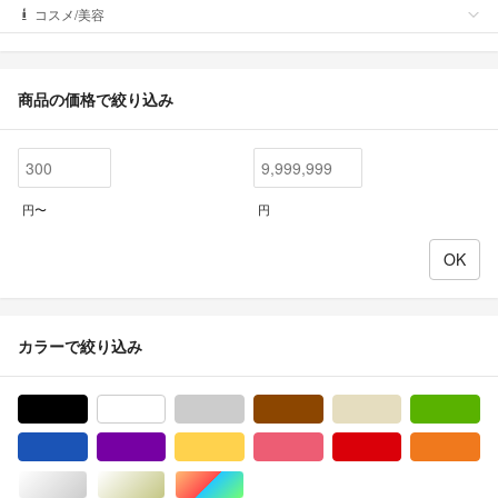
コスメ/美容
商品の価格で絞り込み
円〜
円
カラーで絞り込み
ブラック/黒色系
ホワイト/白色系
グレー/灰色系
ブラウン/茶色系
ベージュ系
グ
ブルー・ネイビー/青色系
パープル/紫色系
イエロー/黄色系
ピンク/桃色系
レッド/赤色系
オ
シルバー/銀色系
ゴールド/金色系
マルチカラー