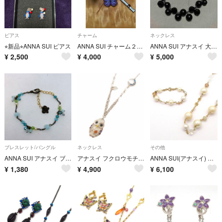
ピアス
チャーム
ネックレス
⭐︎新品⭐︎ANNA SUI ピアス
ANNA SUI チャーム２点セット
ANNA SUI アナスイ 大玉 ビーズ 黒 ネックレス
¥
2,500
¥
4,000
¥
5,000
ブレスレット/バングル
ネックレス
その他
ANNA SUI アナスイ ブルー系 ビーズ ブレスレット
アナスイ フクロウモチーフ ネックレス ペンダント シルバーカラー アクセサリー
ANNA SUI(アナスイ) アクセサリー美品 - ゴールド×アイボリー×クリア ビーズ
¥
1,380
¥
4,900
¥
6,100