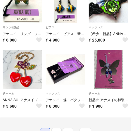
リング(指輪)
ピアス
ネックレス
アナスイ リング フリーサイズ
アナスイ ピアス 新品タグ付き
【希少・新品】ANNA SUI アナスイ ツイステ ディアソムニア寮 チョーカー
¥
6,800
¥
4,980
¥
25,800
チャーム
ネックレス
チャーム
ANNA SUI アナスイ チャーム チェリー ラインストーン ゴールド さくらんぼ 花 フラワー
アナスイ 蝶 バタフライモチーフ ネックレス2本セット 箱付き
新品☆ アナスイの和装チャーム（浴衣）
¥
3,680
¥
8,300
¥
1,900