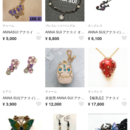
チャーム
ブレスレット/バングル
ネックレス
ANNASUI アナスイ バタフライ チャーム
ANNA SUI アナスイ オパール SILVER 925 ブレスレット
ANNA SUI(アナスイ) ネックレス美品 - 黒×マルチ フラワー
¥
5,000
¥
8,800
¥
6,100
ピアス
チャーム
ネックレス
ANNA SUI(アナスイ) ピアス美品 - ライトパープル×アイボリー×ライトピンク フラワー(花)/ラインストーン
未使用 ANNA SUI アナスイ ニューイヤードラゴン ミニロ金チャーム 龍 チャーム がま口 ドラゴン 花柄 花 アイボリー
【極美品】アナスイ いちごモチーフ ロングネックレス ゴールドチェーン
¥
3,900
¥
12,000
¥
17,800