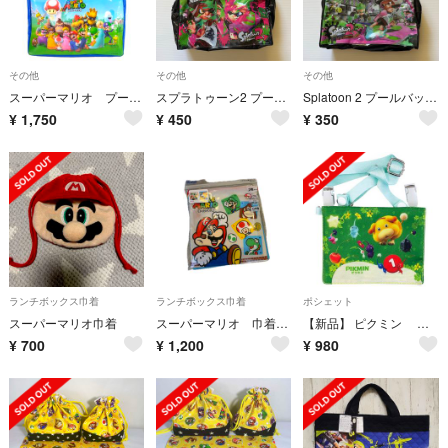
その他
その他
その他
スーパーマリオ プールバッグ
スプラトゥーン2 プールバッグ ビーチバッグ イカチャーム付き
Splatoon 2 プールバッグ ビーチバッグ 任天堂 スプラトゥーン2
¥
1,750
¥
450
¥
350
ランチボックス巾着
ランチボックス巾着
ポシェット
スーパーマリオ巾着
スーパーマリオ 巾着袋 ２枚セット 新品 未開封
【新品】 ピクミン ショルダー付マルチポシェット 移動ポケット
¥
700
¥
1,200
¥
980