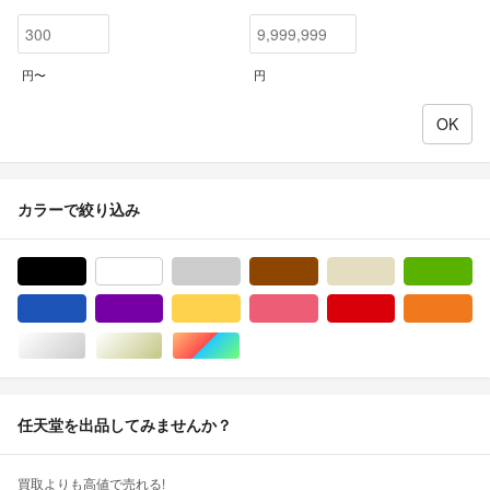
円〜
円
カラーで絞り込み
ブラック/黒色系
ホワイト/白色系
グレー/灰色系
ブラウン/茶色系
ベージュ系
グ
ブルー・ネイビー/青色系
パープル/紫色系
イエロー/黄色系
ピンク/桃色系
レッド/赤色系
オ
シルバー/銀色系
ゴールド/金色系
マルチカラー
任天堂を出品してみませんか？
買取よりも高値で売れる!