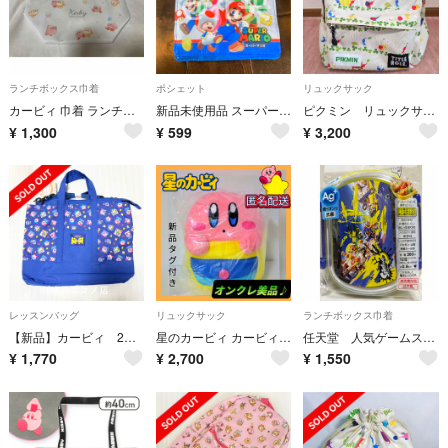
ランチボックス巾着
ポシェット
リュックサック
カービィ 巾着 ランチ巾着
新品未使用品 スーパーマリショルダー付マルチポシェット マルチポケット 男の子
ピクミン リュックサック
¥
1,300
¥
599
¥
3,200
レッスンバッグ
リュックサック
ランチボックス巾着
【新品】カービィ 2wayトートバッグ 青 レッスンバッグ ショルダー
星のカービィ カービィといっしょリュック (新品タグ付き)オンクレ品
任天堂 人気ゲームスプラトゥーン 3 弁当箱360ml 抗菌 子供用 日本製
¥
1,770
¥
2,700
¥
1,550