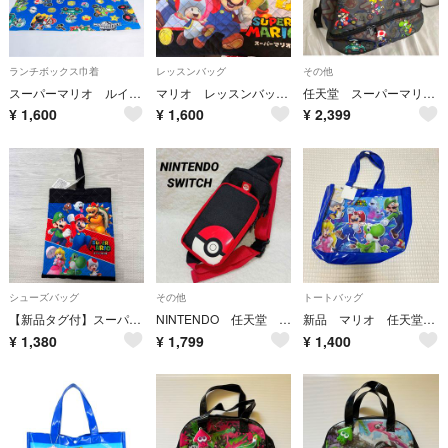
ランチボックス巾着
レッスンバッグ
その他
スーパーマリオ ルイージ 任天堂 お弁当袋 コップ袋 ランチョンマット
マリオ レッスンバッグ 手提げ鞄
任天堂 スーパーマリオ マリオカート ナップザック プールバッグ 2層式
¥
1,600
¥
1,600
¥
2,399
シューズバッグ
その他
トートバッグ
【新品タグ付】スーパーマリオ キルトシューズバッグ 上履き入れ 黒
NINTENDO 任天堂 ポケモン ボディバッグ switch モンスターボール
新品 マリオ 任天堂 ヨッシー プールバッグ ビニールバッグ ビーチバッグ
¥
1,380
¥
1,799
¥
1,400