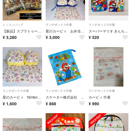
レッスンバッグ
ランチボックス巾着
ランチボックス巾着
【新品】スプラトゥーン3 レッスンバッグ&シューズバッグ2点Set☺︎入園 入学
星のカービィ お弁当袋 コップ袋 ランチョンマット レッスンバッグ
スーパーマリオ きんちゃく袋 ハンドタオル3枚 入園 入学
¥
3,280
¥
3,000
¥
520
ランチボックス巾着
ランチボックス巾着
ランチボックス巾着
星のカービィ Nintendo お弁当袋 コップ袋 ランチョンマット
スケーター株式会社 スーパーマリオ 3Dランド 巾着袋 綿100% 日本製
カービィ 巾着
¥
1,600
¥
888
¥
990