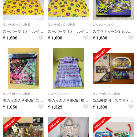
ランチボックス巾着
ランチボックス巾着
レッスンバッグ
スーパーマリオ ルイージ ヨッシー お弁当袋 コップ袋 ランチョンマット 任天堂
スーパーマリオ ルイージ ヨッシー お弁当袋 コップ袋 ランチョンマット 任天堂
スプラトゥーン3キルトレッスンバッグ/絵本袋/手提げ#入園入学#キッズトート
¥
1,600
¥
1,600
¥
1,880
ランチボックス巾着
シューズバッグ
ランチボックス巾着
春の入園入学準備にスプラトゥーン2 巾着袋 きんちゃくポーチS 対決柄
春の入園入学準備に星のカービィ 巾着袋くつの持ち運びなどに体操着やお弁当入れ用
新品未使用 スプラトゥーン3入れ子式弁当箱 ランチクロス 鉛筆 入学セット
¥
1,050
¥
1,325
¥
1,300