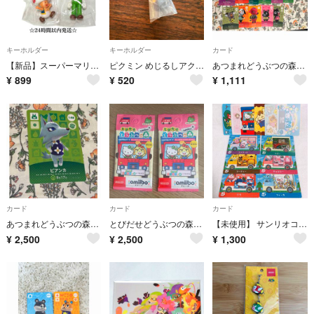
キーホルダー
キーホルダー
カード
【新品】スーパーマリオ キノピオ ルイージ キーホルダー マスコット Nintendo 任天堂 プライズ
ピクミン めじるしアクセサリー 岩ピクミン 黒
あつまれどうぶつの森 amiiboカード バラ売可能 あつ森 どうぶつの森
¥
899
¥
520
¥
1,111
カード
カード
カード
あつまれどうぶつの森 amiiboカード ビアンカ あつ森 どうぶつの森
とびだせどうぶつの森 サンリオ amiiboカード 復刻版 未開封2袋
【未使用】 サンリオコラボ amiiboカード 全種類 フルコンプセット
¥
2,500
¥
2,500
¥
1,300