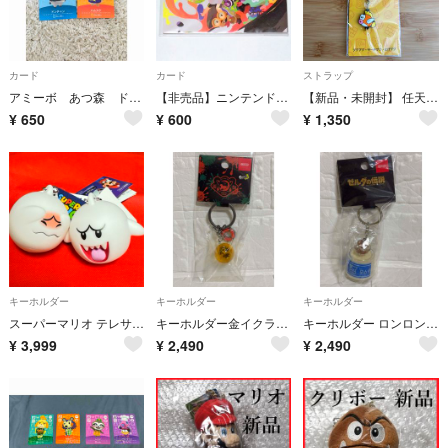
カード
カード
ストラップ
アミーボ あつ森 ドンちゃん ハムスケ
【非売品】ニンテンドーストア限定 スプラトゥーン2 イカすポストカードコレクション (ポストカード8枚セット)
【新品・未開封】 任天堂 つながるラバーストラップ スーパーマリオ プクプク
¥
650
¥
600
¥
1,350
キーホルダー
キーホルダー
キーホルダー
スーパーマリオ テレサぴかっとフィギュア 全2種
キーホルダー金イクラSALMON RUN Spjatoon3キーホルダー 任天堂
キーホルダー ロンロン牛乳 ゼルダの伝説 Nintendo TOKYO
¥
3,999
¥
2,490
¥
2,490