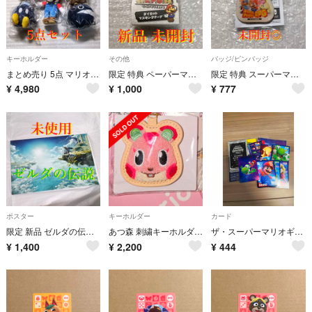
キーホルダー
その他
バッジ/ピンバッジ
まとめ売り 5点 マリオ ぬいぐるみ マスコット テレサ ワンワン クリボー 他
限定 特典 ペーパーマリオRPG ダイカットマスキングテープ 新品 未開封
限定 特典 スーパーマリオRPG オリジナル ピンズ バッジ 新品 未開封
¥
4,980
¥
1,000
¥
777
ポスター
キーホルダー
カード
限定 新品 ゼルダの伝説 リンク アート スチールポスター 国内正規品
あつ森 刺繍キーホルダー アップル
ザ・スーパーマリオギャラクシー・ムービー カード 入場特典
¥
1,400
¥
2,200
¥
444