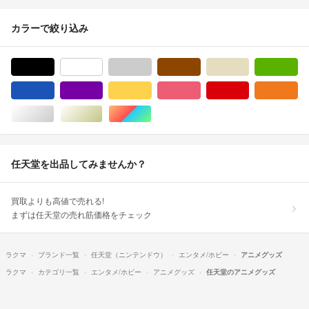
カラーで絞り込み
ブラック/黒色系
ホワイト/白色系
グレー/灰色系
ブラウン/茶色系
ベージュ系
グ
ブルー・ネイビー/青色系
パープル/紫色系
イエロー/黄色系
ピンク/桃色系
レッド/赤色系
オ
シルバー/銀色系
ゴールド/金色系
マルチカラー
任天堂を出品してみませんか？
買取よりも高値で売れる!
まずは任天堂の売れ筋価格をチェック
ラクマ
ブランド一覧
任天堂（ニンテンドウ）
エンタメ/ホビー
アニメグッズ
ラクマ
カテゴリ一覧
エンタメ/ホビー
アニメグッズ
任天堂のアニメグッズ