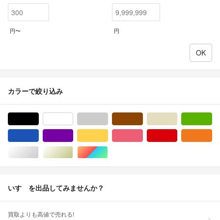
円〜
円
カラーで絞り込み
ブラック/黒色系
ホワイト/白色系
グレー/灰色系
ブラウン/茶色系
ベージュ系
グ
ブルー・ネイビー/青色系
パープル/紫色系
イエロー/黄色系
ピンク/桃色系
レッド/赤色系
オ
シルバー/銀色系
ゴールド/金色系
マルチカラー
いすゞを出品してみませんか？
買取よりも高値で売れる!