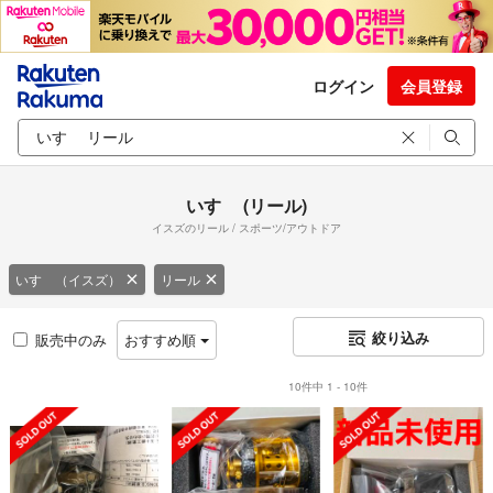
ログイン
会員登録
いすゞ (リール)
イスズのリール / スポーツ/アウトドア
いすゞ（イスズ）
リール
絞り込み
販売中のみ
おすすめ順
10件中 1 - 10件