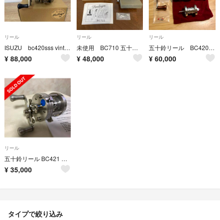
リール
リール
リール
ISUZU bc420sss vintage
未使用 BC710 五十鈴工業 イスズ
五十鈴リール BC420SSS（アベイルスプール、ハネダクラフトハンドル）
¥
88,000
¥
48,000
¥
60,000
リール
五十鈴リール BC421 左ハンドル
¥
35,000
タイプで絞り込み