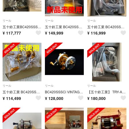
リール
リール
リール
五十鈴工業BC420SSSC-T3 Military Bronze
五十鈴工業 BC420SSSCh-T3 Blue Gray/Gold
五十鈴工業 BC420SSSC-T3 Military Bronze
¥
117,777
¥
149,999
¥
116,999
リール
リール
リール
五十鈴工業 BC420SSSCi vintage リール 新品 送込
BC420SSSCi VINTAGE SILVER/GOLD 五十鈴工業
【五十鈴工業】 TRY-ANGLE 10周年記念 BC421SSSC-T3
¥
114,499
¥
128,000
¥
180,000