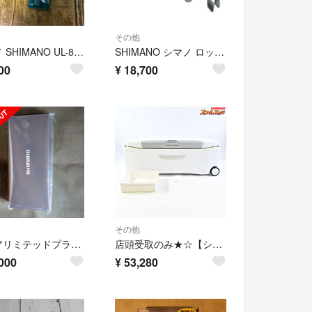
その他
シマノ SHIMANO UL-802Z ワイドメジャー M ブラック 163752
SHIMANO シマノ ロッドホルダー Vホルダー SP PH-A12S
00
¥
18,700
その他
オシアリミテッドプライヤー(シルバー)
店頭受取のみ★☆【シマノ】 スペーザ ホエール リミテッド NS-265T 650 アイスホワイト キャスター付 クーラーボックス K_300★☆e09795
000
¥
53,280