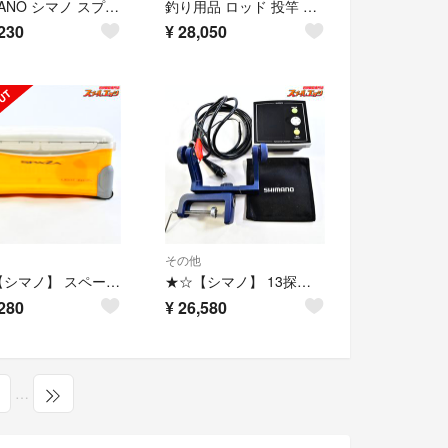
SHIMANO シマノ スプール 23SLX DC
釣り用品 ロッド 投竿 SHIMANO 22781 04プロサーフ 425 BX-T
230
¥
28,050
その他
★☆【シマノ】 スペーザ ベイシス 35L UC-035B クーラーボックス SHIMANO SPAZA BASIS K_182★☆e09746
★☆【シマノ】 13探見丸 CV-FISH アキュフィッシュ対応 固定クランプ付 SHIMANO TANKEN-MARU 魚探 K_060★☆e09672
280
¥
26,580
…