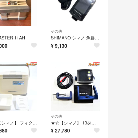
その他
ASTER 11AH
SHIMANO シマノ 魚群探知機 魚探 10 探見丸 MINI 充電ケーブル付
000
¥
9,130
その他
★☆【シマノ】 フィクセル ベイシス NF-322V 22L ベージュ SHIMANO FIXCEL BASIS クーラーボックス K_160★☆e09849
★☆【シマノ】 13探見丸 CV-FISH アキュフィッシュ対応 固定クランプ付 SHIMANO TANKEN-MARU 魚探 K_100★☆e09847
680
¥
27,780