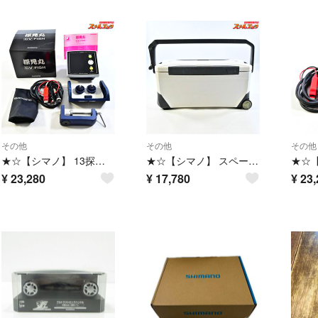
その他
その他
その他
★☆【シマノ】 13探見丸 CV-FISH アキュフィッシュ対応 固定クランプ付 SHIMANO TANKEN-MARU 魚探 K_100★☆e09846
★☆【シマノ】 スペーザ ベイシス 350 UC-135M キャスター付 ホワイト クーラーボックス 1面真空パネル SHIMANO SPAZA K_192★☆e09837
¥
23,280
¥
17,780
¥
23,