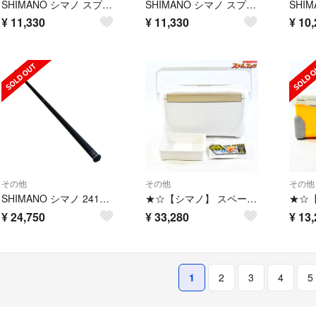
SHIMANO シマノ スプール スーパーエアロキススペシャル SA59
SHIMANO シマノ スプール スーパーエアロキススペシャル SA59
¥
11,330
¥
11,330
¥
10,
その他
その他
その他
SHIMANO シマノ 24120 釣り用品 釣り小物 タモの柄 磯スペシャル 玉ノ柄 550 キズ有 程度C
★☆【シマノ】 スペーザ プレミアム 25L ZC-025M アイスホワイト 6面真空パネル SHIMANO SPA-ZA クーラーボックス K_176★☆e09748
¥
24,750
¥
33,280
¥
13,
1
2
3
4
5