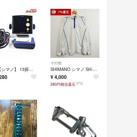
7%還元
その他
★☆【シマノ】 13探見丸 CV-FISH アキュフィッシュ対応 固定クランプ&電源コード付 SHIMANO TANKEN-MARU 魚探 K_100★☆e09832
SHIMANO シマノ SH-012F ウィックテックス モスシールド ジップアップ シャツ 釣り フィッシング ウェア 日本製 ホワイト LL G359
280
¥
4,000
(7%)
280円相当還元