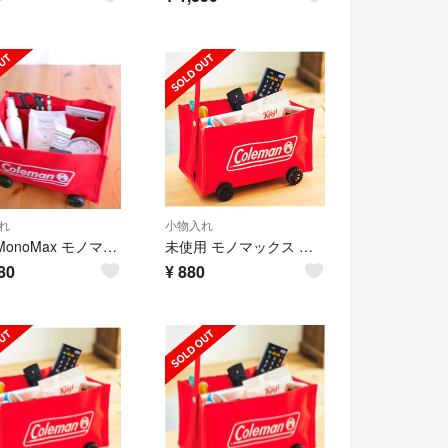
れ
小物入れ
新品 MonoMax モノマックス 8月号付録 Coleman ミニチュアワゴン
未使用 モノマックス 付録 コールマン ミニチュア収納ワゴン 未開封
80
¥
880