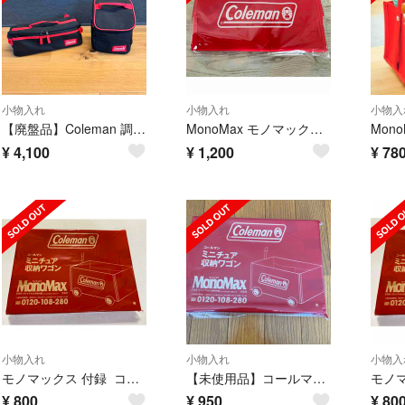
小物入れ
小物入れ
小物入
【廃盤品】Coleman 調味料・カトラリーケース
MonoMax モノマックス 付録 コールマン ミニチュア収納ワゴン
¥
4,100
¥
1,200
¥
78
小物入れ
小物入れ
小物入
モノマックス 付録 コールマン ミニチュア収納ワゴン新品
【未使用品】コールマン ミニチュア収納ワゴン
¥
800
¥
950
¥
80