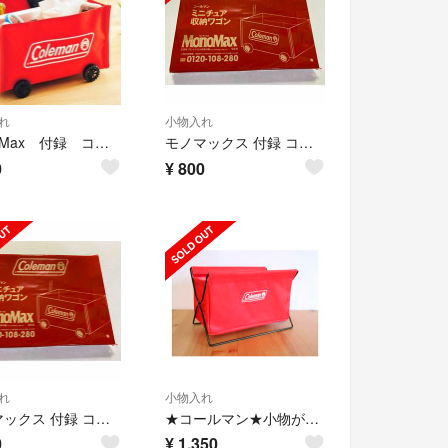
れ
小物入れ
MonoMax 付録 コールマン ミニチュア 収納ワゴン ☆未開封品☆
モノマックス 付録 コールマンミニチュア収納ワゴン新品
0
¥
800
れ
小物入れ
モノマックス 付録 コールマンミニチュア収納ワゴン新品
★コールマン★小物が片付く収納ラック★InRed★
0
¥
1,350