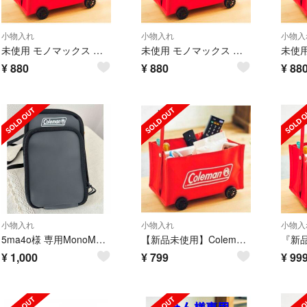
小物入れ
小物入れ
小物入
未使用 モノマックス 付録 コールマン ミニチュア収納ワゴン 未開封
未使用 モノマックス 付録 コールマン ミニチュア収納ワゴン 未開封
¥
880
¥
880
¥
88
小物入れ
小物入れ
小物入
5ma4o様 専用MonoMax コールマン 万能ショルダーバッグ
【新品未使用】Colemanミニチュア収納ワゴン モノマックス付録
¥
1,000
¥
799
¥
99