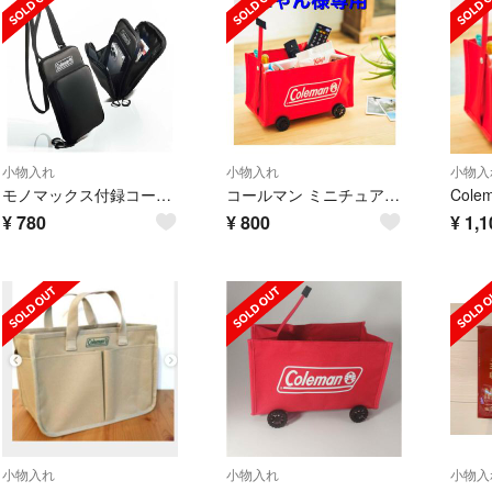
小物入れ
小物入れ
小物入
モノマックス付録コールマン万能ショルダー
コールマン ミニチュア収納ワゴン
¥
780
¥
800
¥
1,1
小物入れ
小物入れ
小物入