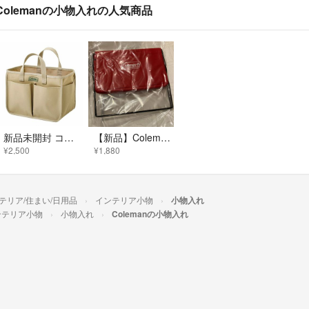
Colemanの小物入れの人気商品
新品未開封 コールマン ハンドル付き 大容量 収納ボックス トートバッグ 付録
【新品】Coleman コールマン テーブル用 収納ラック 小物入れ 畳める
¥2,500
¥1,880
テリア/住まい/日用品
インテリア小物
小物入れ
ンテリア小物
小物入れ
Colemanの小物入れ