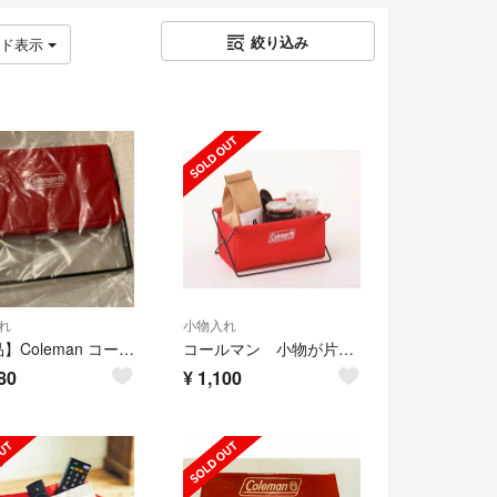
絞り込み
ッド表示
れ
小物入れ
【新品】Coleman コールマン テーブル用 収納ラック 小物入れ 畳める
コールマン 小物が片付く収納ラック
80
¥
1,100