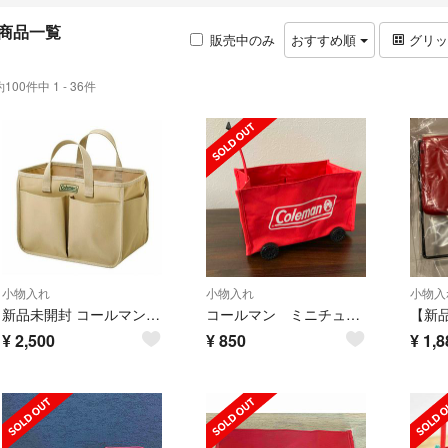
商品一覧
販売中のみ
おすすめ順
グリ
約100件中 1 - 36件
小物入れ
小物入れ
小物入
新品未開封 コールマン ハンドル付き 大容量 収納ボックス トートバッグ 付録
コールマン ミニチュア収納ワゴン モノマックス付録
¥
2,500
¥
850
¥
1,8