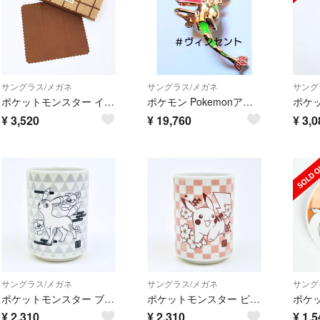
サングラス/メガネ
サングラス/メガネ
サング
ポケットモンスター イーブイ 眼鏡ケース もこもこサガラシリーズ (ブラウン) ポケモン
ポケモン Pokemonアクセサリー フライゴン イヤーカフ ファッショングラス
¥
3,520
¥
19,760
¥
3,0
サングラス/メガネ
サングラス/メガネ
サング
ポケットモンスター ブラッキー＆ゲンガー 湯呑み コップ ポケモン 日本製
ポケットモンスター ピカチュウ&コイキング 湯のみ コップ ポケモン
¥
2,310
¥
2,310
¥
1,5