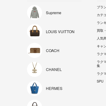
ブラ
Supreme
カテ
ラン
買取
LOUIS
VUITTON
人気
キャ
COACH
ラクマp
ラク
集
CHANEL
ラク
SPU
HERMES