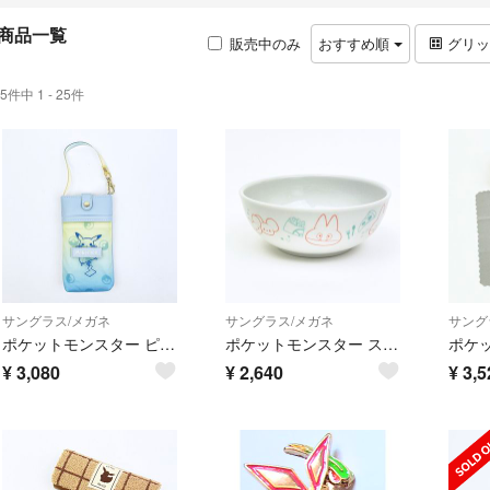
商品一覧
販売中のみ
おすすめ順
グリ
5件中 1 - 25件
サングラス/メガネ
サングラス/メガネ
サング
ポケットモンスター ピカチュウ グラデーション ストラップ付きメガネケース (ブルー) ポケモン
ポケットモンスター スープボール ダイナー 日本製 ポケピース ポケモン
¥
3,080
¥
2,640
¥
3,5