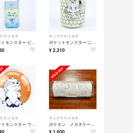
ラス/メガネ
サングラス/メガネ
ポケットモンスター ピカチュウ グラデーション ストラップ付きメガネケース (ブルー) ポケモン
ポケットモンスター ニャオハ＆ホゲータ＆クワッス 湯呑み コップ ポケモン 日本製
80
¥
2,310
ラス/メガネ
サングラス/メガネ
ポケットモンスター ウインディ 豆皿（ほのお） お皿 小皿 キッチン ポケモン
ポケモン メガネケース 3種類
40
¥
1,600