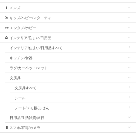
メンズ
キッズ/ベビー/マタニティ
エンタメ/ホビー
インテリア/住まい/日用品
インテリア/住まい/日用品すべて
キッチン/食器
ラグ/カーペット/マット
文房具
文房具すべて
シール
ノート/メモ帳/ふせん
日用品/生活雑貨/旅行
スマホ/家電/カメラ