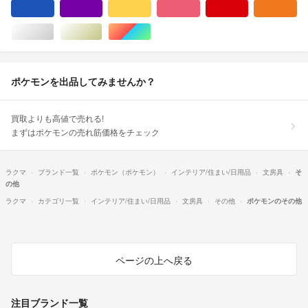
ブルー・ネイビー/青色系
パープル/紫色系
イエロー/黄色系
ピンク/桃色系
レッド/赤色系
オ
シルバー/銀色系
ゴールド/金色系
マルチカラー
ポケモンを出品してみませんか？
買取よりも高値で売れる!
まずはポケモンの売れ筋価格をチェック
ラクマ
ブランド一覧
ポケモン（ポケモン）
インテリア/住まい/日用品
文房具
そ
の他
ラクマ
カテゴリ一覧
インテリア/住まい/日用品
文房具
その他
ポケモンのその他
ページの上へ戻る
注目ブランド一覧