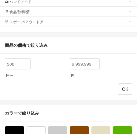
ハンドメイド
食品/飲料/酒
スポーツ/アウトドア
商品の価格で絞り込み
円〜
円
カラーで絞り込み
ブラック/黒色系
ホワイト/白色系
グレー/灰色系
ブラウン/茶色系
ベージュ系
グ