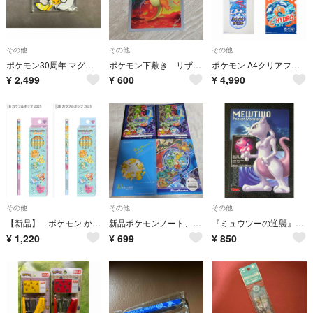
その他
その他
その他
ポケモン30周年 マグネット サンダース中国ポケセン限定
ポケモン下敷き リザードン2枚セット
ポケモン A4クリアファイル 3枚セット ピカチュウ ピカピカマート HYDRO バブル風デザイン 書類整理 ファイル 文房具
¥
2,499
¥
600
¥
4,990
その他
その他
その他
【新品】 ポケモン かきかたえんぴつ 12本入 2B B 2ダースセット
新品ポケモンノート、下敷き
『ミュウツーの逆襲』下敷き
¥
1,220
¥
699
¥
850