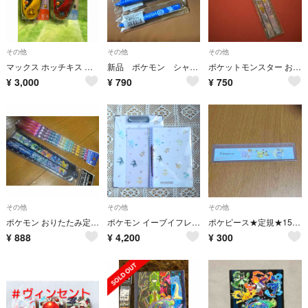
その他
その他
その他
マックス ホッチキス サクリ ポケモンデザイン ピカチュウ ルカリオ 2個セット
新品 ポケモン シャーペン2本セット
ポケットモンスター おりたたみ定規 15-30cm イーブイ進化 ものさし
¥
3,000
¥
790
¥
750
その他
その他
その他
ポケモン おりたたみ定規 ＋鉛筆
ポケモン イーブイフレンズ クリップボード ノート 下敷き シャーペン セット
ポケピース★定規★15cm
¥
888
¥
4,200
¥
300