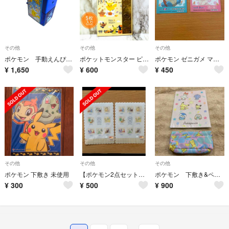
その他
その他
その他
ポケモン 手動えんぴつ削り(中古)
ポケットモンスター ピカチュウ ハロウィン ラッピング 小袋 5枚入 金シール付
ポケモン ゼニガメ マホイップ ステッカー 31
¥
1,650
¥
600
¥
450
その他
その他
その他
ポケモン 下敷き 未使用
【ポケモン2点セット】 もくもく下敷き B5 したじき
ポケモン 下敷き&ペンケースの中身 セット
¥
300
¥
500
¥
900