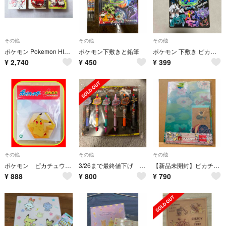
その他
その他
その他
ポケモン Pokemon HISUI DAYS 木製メモスタンド ヒスイゾロア
ポケモン下敷きと鉛筆
ポケモン 下敷き ピカチュウ 学習用 ローマ字表 ポケットモンスター
¥
2,740
¥
450
¥
399
その他
その他
その他
ポケモン ピカチュウ ハニカムアクリルマグネット
3/26まで最終値下げ ポケモンセンター スター団 ボールペン
【新品未開封】ピカチュウ&フレンズ 文具コレクション
¥
888
¥
800
¥
790