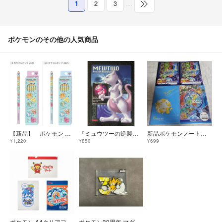
1
2
3
…
ポケモンのその他の人気商品
【新品】 ポケモン かきかたえんぴつ 12本入 2B B 2ダースセット
『ミュウツーの逆襲』下敷き
新品ポケモンノート、下敷き
¥1,220
¥850
¥699
ポケモン A4クリアファイル 3枚セット ピカチュウ ピカピカマート HYDRO バブル風デザイン 書類整理 ファイル 文房具
ポケモン30周年 マグネット サンダース中国ポケセン限定