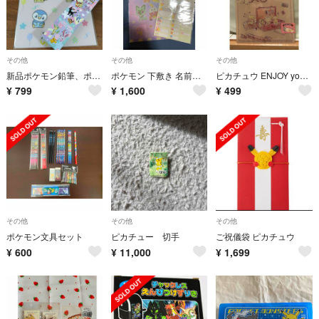
その他
その他
その他
新品ポケモン鉛筆、ポケモン下敷き
ポケモン 下敷き 名前シール(使用済み)
ピカチュウ ENJOY your TRIP 下敷き
¥
799
¥
1,600
¥
499
その他
その他
その他
ポケモン文具セット
ピカチュー 切手
ご祝儀袋 ピカチュウ
¥
600
¥
11,000
¥
1,699