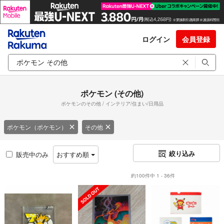
ログイン
会員登録
ポケモン (その他)
ポケモンのその他 / インテリア/住まい/日用品
ポケモン（ポケモン）
その他
絞り込み
販売中のみ
おすすめ順
約100件中 1 - 36件