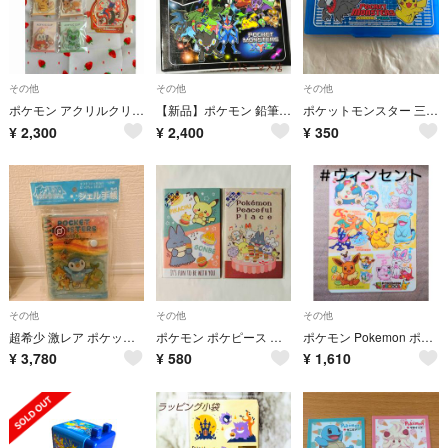
その他
その他
その他
ポケモン アクリルクリップ シール ５点
【新品】ポケモン 鉛筆削り機 チャックレス ショウワノート ポケットモンスター
ポケットモンスター 三角定規 分度器セット
¥
2,300
¥
2,400
¥
350
その他
その他
その他
超希少 激レア ポケットモンスター ダイヤモンド・パール ジェル手帳 当時物
ポケモン ポケピース ぽち袋 お年玉袋 3枚入り×2種
ポケモン Pokemon ポケモンスクール 下敷き カビゴン ニンフィア ヌオー
¥
3,780
¥
580
¥
1,610