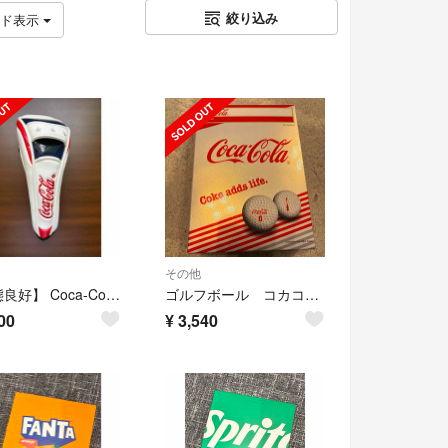
絞り込み
ッド表示
その他
【状態良好】 Coca-Cola コカコーラ ユーティリティ用 ヘッドカバー
ゴルフボール コカコーラ 12球
00
¥
3,540