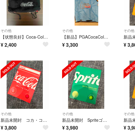
その他
その他
その他
【状態良好】Coca-Cola コカコーラ アイアンカバー ブラック
【新品】PGACocaColaTOURCHAMPIONSHIPゴルフバッグカバー
¥
2,400
¥
3,300
¥
3,8
その他
その他
その他
新品未開封 コカ・コーラ ゴルフボール 1ダース
新品未開封 Spriteゴルフボール 1ダース
¥
3,800
¥
3,980
¥
3,9