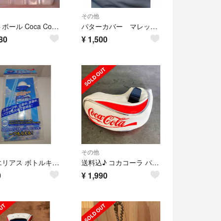
その他
ロストボール Coca Cola 赤マット 最新 20球
パターカバー マレット型 美品
80
¥
1,500
その他
アクエリアス ボトルキャップ ゴルフボール型
送料込♪ コカコーラ パターカバー
0
¥
1,990