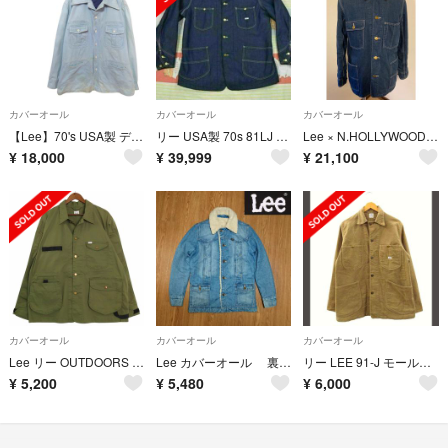
カバーオール
カバーオール
カバーオール
【Lee】70's USA製 デニムカバーオール A-3074
リー USA製 70s 81LJ カバーオール c ビンテージ Lee 00
Lee × N.HOLLYWOODデニム カバーオール ミスターハリウッド
¥
18,000
¥
39,999
¥
21,100
カバーオール
カバーオール
カバーオール
Lee リー OUTDOORS LOCO JACKET LM8603＊
Lee カバーオール 裏地ボア デニムジャケット USED加工
リー LEE 91-J モールスキン カバーオール 復刻 LOT2412 36
¥
5,200
¥
5,480
¥
6,000