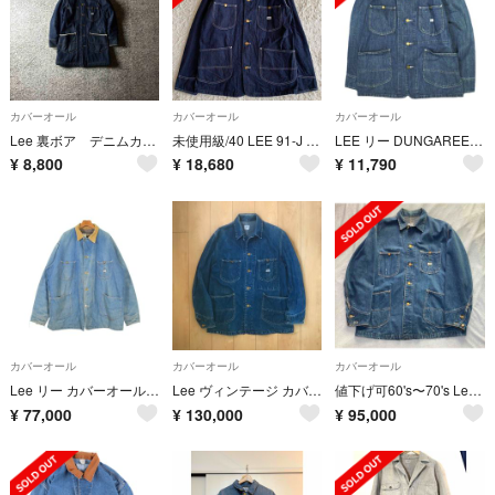
カバーオール
カバーオール
カバーオール
Lee 裏ボア デニムカバーオール 防寒仕様 ワークジャケット アウター
未使用級/40 LEE 91-J LOCO JACKET MR無し カバーオール
LEE リー DUNGAREES ロコジャケット LT0659 S 中色ブルー カバーオール デニムジャケット アウター【中古】【LEE】
¥
8,800
¥
18,680
¥
11,790
カバーオール
カバーオール
カバーオール
Lee リー カバーオール XL 紺 【古着】【中古】【送料無料】
Lee ヴィンテージ カバーオール 91-J 40
値下げ可60's〜70's Lee 91-j 91jdenimcoverall
¥
77,000
¥
130,000
¥
95,000