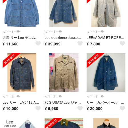
カバーオール
カバーオール
カバーオール
古着 リー Lee デニムカバーオール メンズXL相当 ヴィンテージ /eaa577927
Lee deuxieme classe別注カバーオール
LEE×ADAM ET ROPE★カバーオール★コラボ★別注★定価2万円★灰
¥
11,660
¥
39,999
¥
7,800
カバーオール
カバーオール
カバーオール
Lee リー LM6412 ARCHIVES 50S 91-J カバーオール
70'S USA製 Lee ジャケット M-L 三角黒タグ カーキ メンズ ヴィンテージ リー 米国製 アメリカ製
リー カバーオール ハウスタグ 0412 91-J LOCO jacket
¥
10,000
¥
6,980
¥
20,000