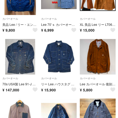
カバーオール
カバーオール
カバーオール
美品 Lee / リー・エンジニアジャケット / ノーカラー カバーオール・ネイビー・S・シアサッカー地・金ボタン
Lee 70’ｓ カバーオール USA製 17063 ビンテージ 91 501
XL 美品 Lee リー LT0659 ブラウンダック キャンバス カバーオール
¥
9,800
¥
6,999
¥
15,000
カバーオール
カバーオール
カバーオール
70s USA製 Lee 91-J ロングLee ビッグサイズ カバーオール
リー Lee ハウスタグ 復刻 デニム カバーオール ジャケット M 0412
Lee カバーオール 復刻 LT5033
¥
147,000
¥
15,900
¥
5,800