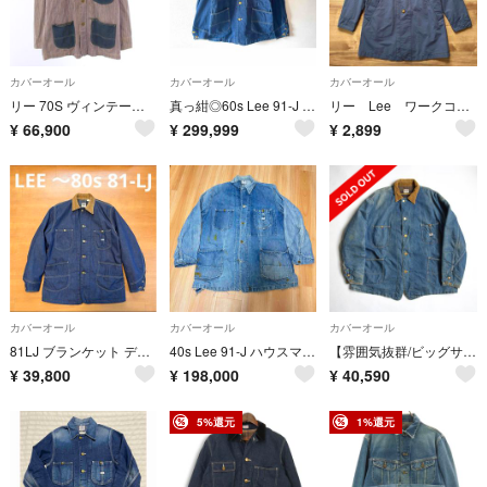
カバーオール
カバーオール
カバーオール
リー 70S ヴィンテージ マルチストライプカバーオール リペア ピンク 紺
真っ紺◎60s Lee 91-J JELTDENIM カバーオール 38R◎
リー Lee ワークコート ジャケット アウター ブルゾン カバーオール
¥
66,900
¥
299,999
¥
2,899
カバーオール
カバーオール
カバーオール
81LJ ブランケット デニム カバーオール vatdye 70s 80s
40s Lee 91-J ハウスマークタグ ロングLボタン JELT DENIM
【雰囲気抜群/ビッグサイズ】LEE 【70s 81-LJ ブランケット カバーオール】70年代 デニム s2604165
¥
39,800
¥
198,000
¥
40,590
5%還元
1%還元