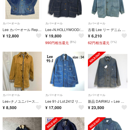
カバーオール
カバーオール
カバーオール
Lee カバーオール Reproduction Label デニムジャケット
Lee×N.HOLLYWOOD/リー×エヌハリウッド デニム カバーオール 裏地ブランケット 【RM1517-008】236
古着 Lee リー デニム カバーオール M ジージャン メンズ
¥
12,800
¥
19,800
¥
6,210
(5%)
(1%)
990円相当還元
62円相当還元
カバーオール
カバーオール
カバーオール
Lee×ナノユニバース 別注カバーオール
Lee 91-J Lot.2412 リー 復刻 デニム カバーオール
新品 DAIRIKU × Lee 別注 Loco Jacket M USED加工
¥
8,500
¥
17,000
¥
23,500