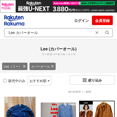
ログイン
会員登録
Lee (カバーオール)
リーのカバーオール / メンズ
Lee（リー）
カバーオール
絞り込み
販売中のみ
おすすめ順
約100件中 1 - 36件