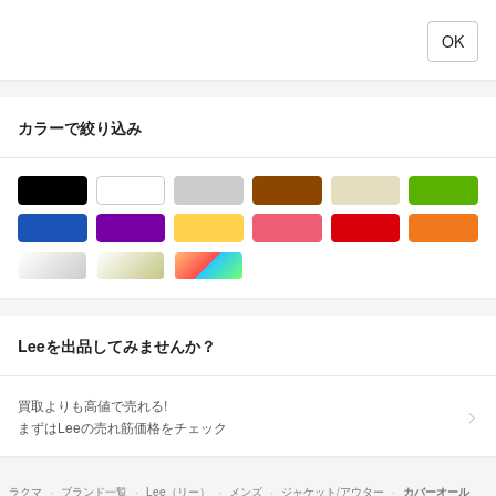
カラーで絞り込み
ブラック/黒色系
ホワイト/白色系
グレー/灰色系
ブラウン/茶色系
ベージュ系
グ
ブルー・ネイビー/青色系
パープル/紫色系
イエロー/黄色系
ピンク/桃色系
レッド/赤色系
オ
シルバー/銀色系
ゴールド/金色系
マルチカラー
Leeを出品してみませんか？
買取よりも高値で売れる!
まずはLeeの売れ筋価格をチェック
ラクマ
ブランド一覧
Lee（リー）
メンズ
ジャケット/アウター
カバーオール