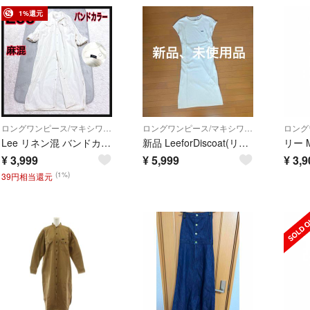
1%還元
ロングワンピース/マキシワンピース
ロングワンピース/マキシワンピース
Lee リネン混 バンドカラー シャツワンピース S 白 ロング マキシ丈長袖
新品 LeeforDiscoat(リーフォーディスコート) ワンピース♡FREE
¥
3,999
¥
5,999
¥
3,9
(1%)
39円相当還元