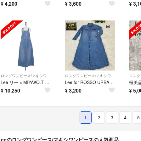
¥
4,200
¥
3,600
¥
3,1
ロングワンピース/マキシワンピース
ロングワンピース/マキシワンピース
Lee リー × MIYAKO.T × B.C STOCK 別注 スカート インディゴ サイズ:S | 24春夏 デニムサロペットスカート / ジャンパースカート | カットオフ ステッチ ハンマーループ コットン ウォッシャブル | ボトムス【レディース】【中古】
Lee for ROSSO URBAN RESEARCH デニムワンピース M
¥
10,250
¥
3,200
¥
5,0
1
2
3
4
5
Leeのロングワンピース/マキシワンピースの人気商品