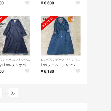
00
¥
6,600
ロングワンピース/マキシワンピース
ロングワンピース/マキシワンピース
極美品✨Lee×チャオパニック スキッパー デニムワンピース ロング丈
Lee デニム シャツワンピース ロング ベルト バンドカラー ギャザー
00
¥
6,180
…