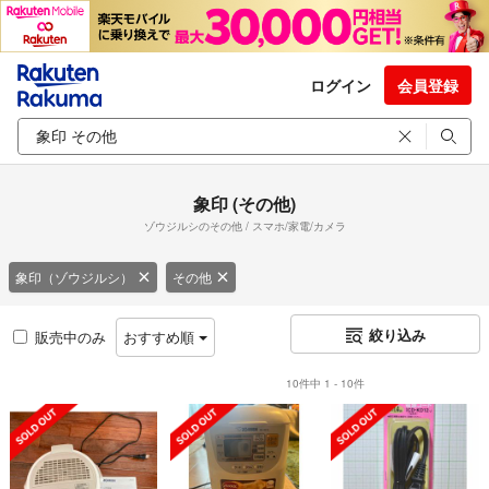
ログイン
会員登録
象印 (その他)
ゾウジルシのその他 / スマホ/家電/カメラ
象印（ゾウジルシ）
その他
絞り込み
販売中のみ
おすすめ順
10件中 1 - 10件