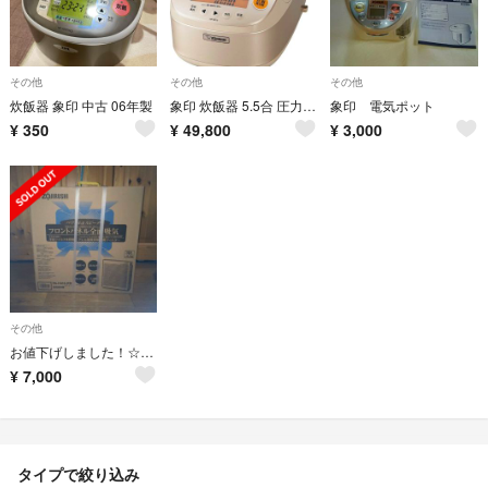
その他
その他
その他
炊飯器 象印 中古 06年製
象印 炊飯器 5.5合 圧力IH式 極め炊き
象印 電気ポット
¥
350
¥
49,800
¥
3,000
その他
お値下げしました！☆新品☆ 象印 空気清浄機
¥
7,000
タイプで絞り込み