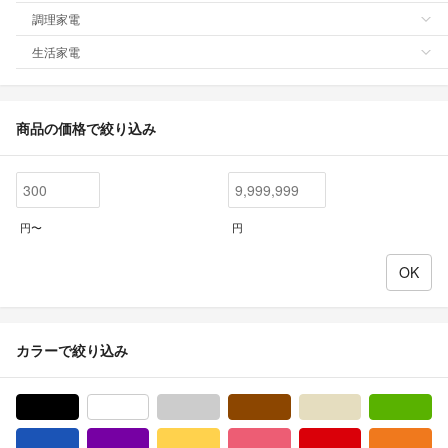
調理家電
生活家電
商品の価格で絞り込み
円〜
円
カラーで絞り込み
ブラック/黒色系
ホワイト/白色系
グレー/灰色系
ブラウン/茶色系
ベージュ系
グ
ブルー・ネイビー/青色系
パープル/紫色系
イエロー/黄色系
ピンク/桃色系
レッド/赤色系
オ