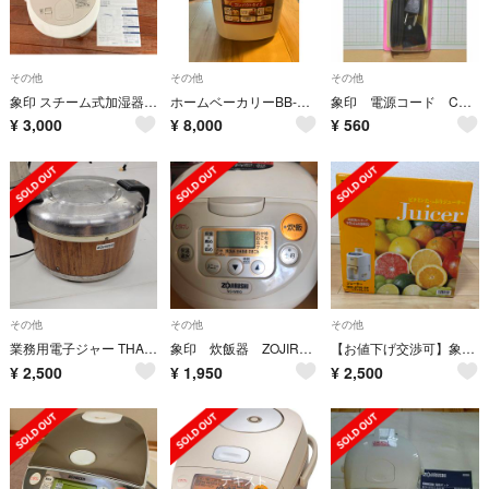
その他
その他
その他
象印 スチーム式加湿器 ベージュ EE-RK35-CA(1台)
ホームベーカリーBB-HE10型 象印
象印 電源コード CD-KD12-J
¥
3,000
¥
8,000
¥
560
その他
その他
その他
業務用電子ジャー THA-C40A 保温器
象印 炊飯器 ZOJIRUSHI NS-WB10-CA
【お値下げ交渉可】象印 ジューサー BM-JF05(1台)
¥
2,500
¥
1,950
¥
2,500