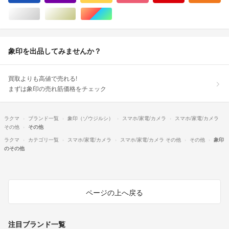
シルバー/銀色系
ゴールド/金色系
マルチカラー
象印を出品してみませんか？
買取よりも高値で売れる!
まずは象印の売れ筋価格をチェック
ラクマ
ブランド一覧
象印（ゾウジルシ）
スマホ/家電/カメラ
スマホ/家電/カメラ
その他
その他
ラクマ
カテゴリ一覧
スマホ/家電/カメラ
スマホ/家電/カメラ その他
その他
象印
のその他
ページの上へ戻る
注目ブランド一覧