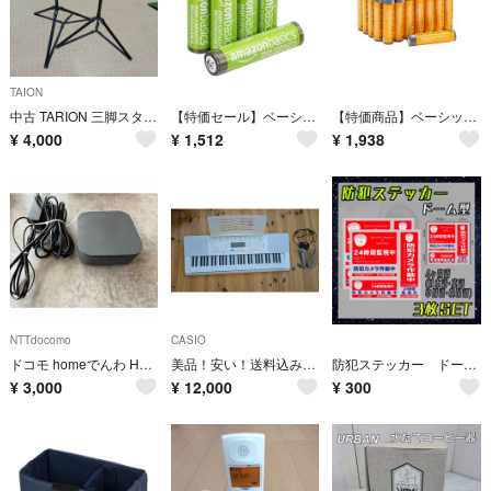
TAION
中古 TARION 三脚スタンド 2本 照明等に
【特価セール】ベーシック 充電池 単4形 ニッケル水素電池 8本 850mAh
【特価商品】ベーシック 単4形 アルカリ乾電池 36本 1.5V 保存期限10年
¥
4,000
¥
1,512
¥
1,938
NTTdocomo
CASIO
ドコモ homeでんわ HP01 Dark Gray
美品！安い！送料込み！カシオ計算機 61標準鍵 光ナビゲーションキーボード CASIO LK-223
防犯ステッカー ドーム型 3枚セット セキュリティーステッカー 防犯シール 防水
¥
3,000
¥
12,000
¥
300