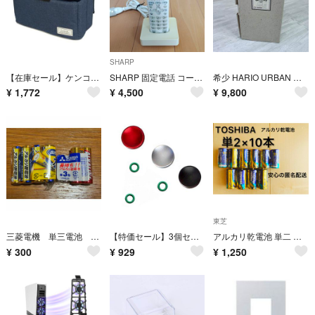
SHARP
【在庫セール】ケンコー(Kenko) カメラバッグ Luce インナーボックス
SHARP 固定電話 コードレス電話 増設子機 ｢JD-KS100｣
希少 HARIO URBAN アーバン 水たてコーヒー器 CU-600MT
¥
1,772
¥
4,500
¥
9,800
東芝
三菱電機 単三電池 6本セット
【特価セール】3個セット GeeSo アルミニウム合金 シャッターボタン 10m
アルカリ乾電池 単二 単二電池 単2 単2電池 TOSHIBA
¥
300
¥
929
¥
1,250