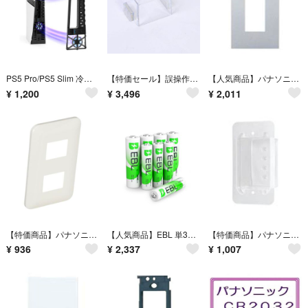
PS5 Pro/PS5 Slim 冷却ファン プレステ5 アクセサリー 熱対策 LEDライト付き+USB 3.0ポート
【特価セール】誤操作防止スイッチカバー(マグネット) 四角型 PC 透明 64x
【人気商品】パナソニック (Panasonic) セレクトコンセントプレート ア
¥
1,200
¥
3,496
¥
2,011
【特価商品】パナソニック コスモシリーズワイド21 コンセントプレート 2コ用
【人気商品】EBL 単3・単4充電池セット 単3充電池 2800mAh4本+単4
【特価商品】パナソニック(Panasonic) 埋込防気カバー 1連用 5個セッ
¥
936
¥
2,337
¥
1,007