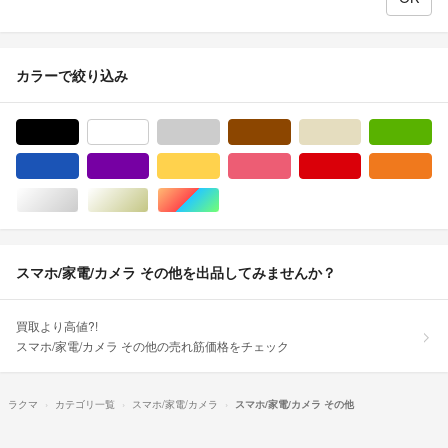
カラーで絞り込み
ブラック/黒色系
ホワイト/白色系
グレー/灰色系
ブラウン/茶色系
ベージュ系
グ
ブルー・ネイビー/青色系
パープル/紫色系
イエロー/黄色系
ピンク/桃色系
レッド/赤色系
オ
シルバー/銀色系
ゴールド/金色系
マルチカラー
スマホ/家電/カメラ その他を出品してみませんか？
買取より高値?!
スマホ/家電/カメラ その他の売れ筋価格をチェック
ラクマ
カテゴリ一覧
スマホ/家電/カメラ
スマホ/家電/カメラ その他