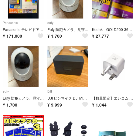
Panasonic
eufy
Panasonic テレビドアホン VL-SZ35KF
Eufy 防犯カメラ、見守りカメラ Indoor Cam 2KPan &Tilt
Kodak GOLD200-36EX(20本)
¥
171,000
¥
1,700
¥
27,777
eufy
DJI
Eufy 防犯カメラ、見守りカメラ Indoor Cam 2KPan &Tilt
DJI ピンマイク DJI MIC MINI(2 TX + 1 RX + 充電ケース)
【数量限定】エレコム 海外用変換プラグ/BFタイプ
¥
1,700
¥
9,999
¥
1,044