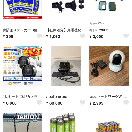
Apple Watch
青防犯ステッカー 3種類 3枚セット 防犯シール 防水 セキュリティ ステッカー
【在庫処分】旭電機化成(Asahi Denki Kasei) スマイルキッズ ね
apple watch 3
¥
398
¥
1,063
¥
3,000
2個セット 防犯カメラ ワイヤレス 400万画素 マイク内蔵 Alexa対応
xreal one pro
tapo ネットワークWi-Fiカメラ TAPO C200
¥
6,980
¥
60,000
¥
2,999