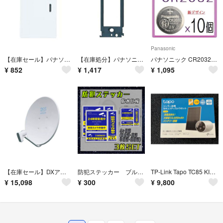
Panasonic
【在庫セール】パナソニック(Panasonic) アドバンスシリーズ 埋込スイッ
【在庫処分】パナソニック(Panasonic) コスモシリーズワイド21 埋込ス
パナソニック CR2032[10個]Panasonic ボタン電池
¥
852
¥
1,417
¥
1,095
【在庫セール】DXアンテナ bsアンテナ BS・110度CSアンテナ 50形 2
防犯ステッカー ブルー 3枚セット 防犯カメラ セキュリティー シール 防水 青
TP-Link Tapo TC85 KIT EU/2.0 防犯カメラ ソーラー発電
¥
15,098
¥
300
¥
9,800