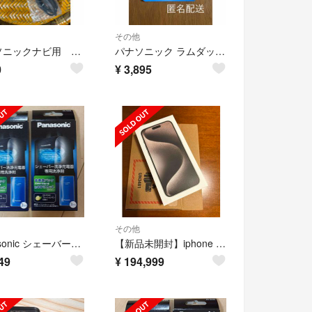
その他
パナソニックナビ用 USB接続ケーブル K1HY04YY0105
パナソニック ラムダッシュ シェーバー 替刃 新品メンズ 髭剃り ES9013
0
¥
3,895
その他
Panasonic シェーバー洗浄液 ES-4L03 2箱6袋
【新品未開封】iphone 15 pro max 256 ナチュラルチタニウム
49
¥
194,999