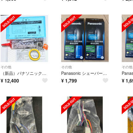
その他
その他
その他
（新品）パナソニック浴室リモコン HE-TQFJSと防水シーラント等☆2万円相当
Panasonic シェーバー洗浄液 ES-4L03 2箱6袋
¥
12,400
¥
1,799
¥
1,6