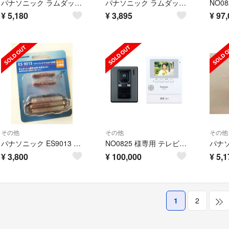
パナソニック ラムダッシュ 替刃 シェーバー メンズ 髭剃り ES9036 新品
パナソニック ラムダッシュ シェーバー 替刃 新品メンズ 髭剃り ES9013
¥
5,180
¥
3,895
¥
97,
その他
その他
その他
パナソニック ES9013 シェーバー替刃（外刃・内刃セット）
NO0825 様専用 テレビドアホン VL-SE25XA×12台
¥
3,800
¥
100,000
¥
5,1
1
2