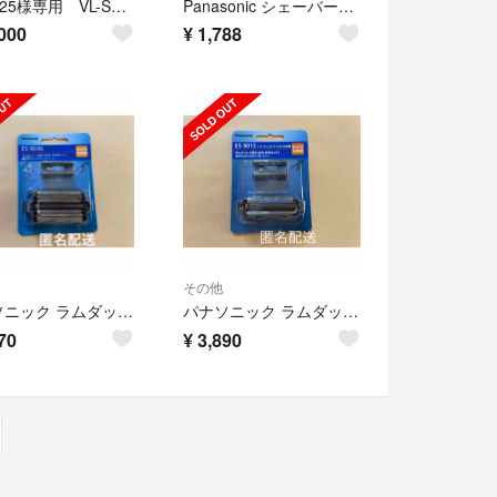
NO0825様専用 VL-SE25XA 12台
Panasonic シェーバー洗浄液 ES-4L03 2箱6袋
000
¥
1,788
その他
パナソニック ラムダッシュ 替刃 シェーバー メンズ 髭剃り ES9036 新品
パナソニック ラムダッシュ シェーバー 替刃 メンズ 髭剃り ES9013 新品
70
¥
3,890