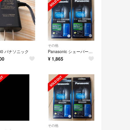
その他
-80 パナソニック
Panasonic シェーバー洗浄液 ES-4L03 2箱6袋
00
¥
1,865
その他