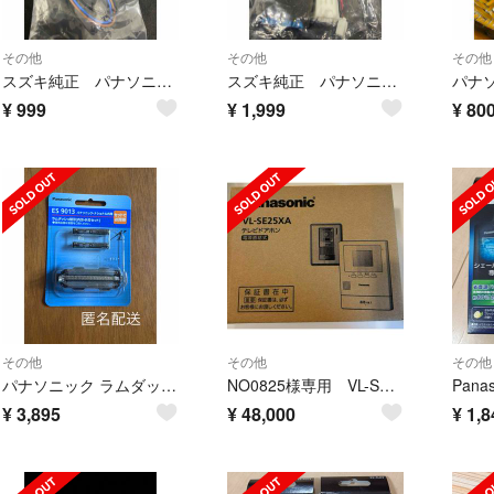
その他
その他
その他
スズキ純正 パナソニック製ナビ用 カメラケーブル K1V405Y10001
スズキ純正 パナソニックナビ用電源ハーネス K1V324Y20002
¥
999
¥
1,999
¥
80
その他
その他
その他
パナソニック ラムダッシュ シェーバー 替刃 新品メンズ 髭剃り ES9013
NO0825様専用 VL-SE25XA 6台
¥
3,895
¥
48,000
¥
1,8