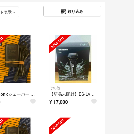
絞り込み
ッド表示
その他
Panasonicシェーバー ACアダプ RC1−80
【新品未開封】ES-LVK8 5枚刃 パナソニック ラムダッシュ 洗浄充電器付き
0
¥
17,000