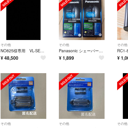
その他
その他
その他
NO825様専用 VL-SE25XA 6台
Panasonic シェーバー洗浄液 ES-4L03 2箱6袋
RC1
¥
48,500
¥
1,899
¥
1,0
その他
その他
その他