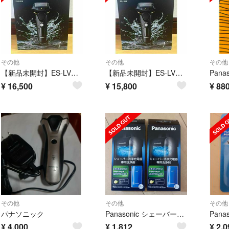
その他
その他
その他
【新品未開封】ES-LVK8 5枚刃 パナソニック ラムダッシュ 洗浄充電器付き
【新品未開封】ES-LVK8 5枚刃 パナソニック ラムダッシュ 洗浄充電器付き
¥
16,500
¥
15,800
¥
88
その他
その他
その他
パナソニック
Panasonic シェーバー洗浄液 ES-4L03 2箱6袋
¥
4,000
¥
1,812
¥
2,0