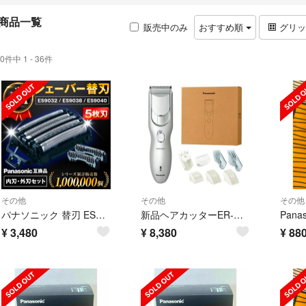
商品一覧
販売中のみ
おすすめ順
グリ
0件中 1 - 36件
その他
その他
その他
パナソニック 替刃 ES9038 ES9032 ES9040 ラムダッシュ 互換
新品ヘアカッターER-NGFJ2-S、ファミリータイプ充電交流式
¥
3,480
¥
8,380
¥
88