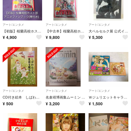
アート/エンタメ
アート/エンタメ
アート/エンタメ
【初版】桜蘭高校ホスト部 アニメファンブック(帯付き)
【中古本】桜蘭高校ホスト部アニメファンブック
大ベルセルク展 公式イラストレーションブック 図録 シュリンク付き
¥
4,900
¥
9,800
¥
5,300
アート/エンタメ
アート/エンタメ
アート/エンタメ
CD付き絵本 しばわんこと童謡を歌おう
名倉靖博画集ムーミン (MOE BOOKS) ムーミン画集
Ｗジュリエットキャラクターブック + ドラマCD 2点セット
¥
500
¥
3,200
¥
1,500