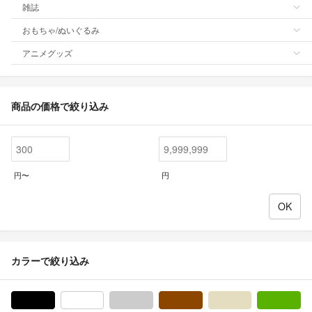
雑誌
おもちゃ/ぬいぐるみ
アニメグッズ
商品の価格で絞り込み
円〜
円
カラーで絞り込み
ブラック/黒色系
ホワイト/白色系
グレー/灰色系
ブラウン/茶色系
ベージュ系
グ