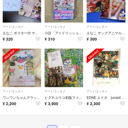
アート/エンタメ
アート/エンタメ
アート/エンタメ
えなこ ポスター付 ヤングアニマル 9,10合併号 DVD応募券無し
小説「アイドリッシュセブン 流星に祈る」帯付き 都志見文太 種村有菜 アイナナ
えなこ ヤングアニマル 新年１号 DVD応募券無
¥
320
¥
310
¥
300
アート/エンタメ
アート/エンタメ
アート/エンタメ
ワンワンちゃんデラックス 帯付
ヒグチユウコ初版ファッションマジック
EDNE エドネ junaida ジュナイダ
¥
2,200
¥
3,900
¥
2,300