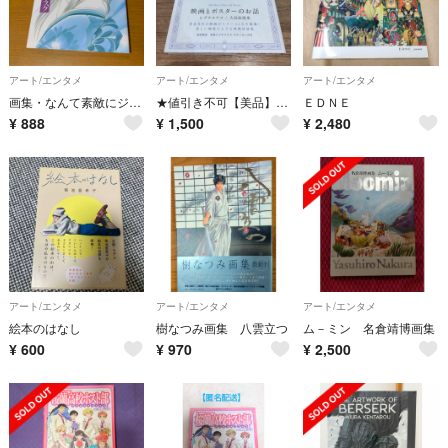
アート/エンタメ
アート/エンタメ
アート/エンタメ
画集・なんて素敵にジャパネスク
★値引き不可【美品】映画とポスターのお話
ＥＤＮＥ
¥
888
¥
1,500
¥
2,480
アート/エンタメ
アート/エンタメ
アート/エンタメ
絵本のはなし
樹なつみ画集 八雲立つ
ム－ミン 名倉靖博画集
¥
600
¥
970
¥
2,500