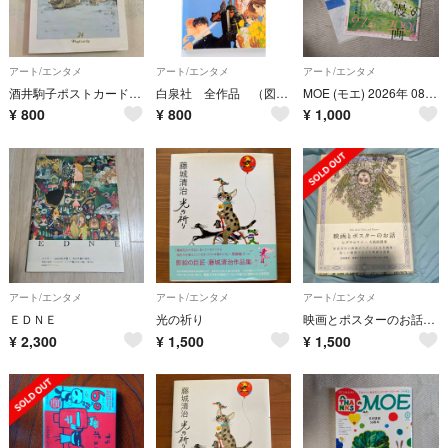
アート/エンタメ
アート/エンタメ
アート/エンタメ
酒井駒子ポストカードブック ２４ＰＯＳＴＣＡＲＤＳ
白泉社 全作品 （図書目録）1998〜1999
MOE (モエ) 2026年 08月号 [雑誌] 少女漫画
¥
800
¥
800
¥
1,000
アート/エンタメ
アート/エンタメ
アート/エンタメ
ＥＤＮＥ
光の祈り
映画とポスターのお話 ヒグチユウコ 大島依提亜
¥
2,300
¥
1,500
¥
1,500