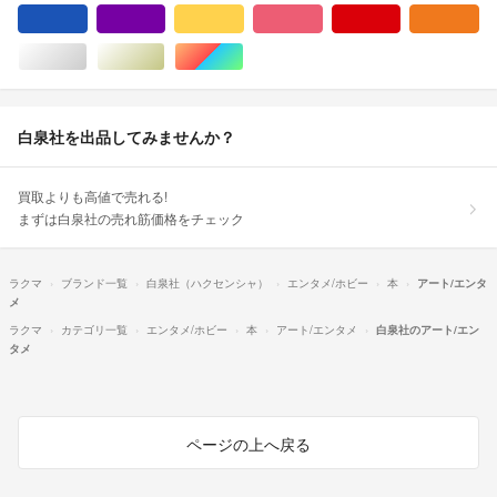
ブルー・ネイビー/青色系
パープル/紫色系
イエロー/黄色系
ピンク/桃色系
レッド/赤色系
オ
シルバー/銀色系
ゴールド/金色系
マルチカラー
白泉社を出品してみませんか？
買取よりも高値で売れる!
まずは白泉社の売れ筋価格をチェック
ラクマ
ブランド一覧
白泉社（ハクセンシャ）
エンタメ/ホビー
本
アート/エンタ
メ
ラクマ
カテゴリ一覧
エンタメ/ホビー
本
アート/エンタメ
白泉社のアート/エン
タメ
ページの上へ戻る