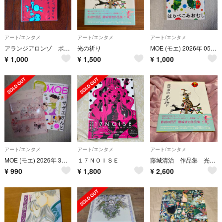
アート/エンタメ
アート/エンタメ
アート/エンタメ
アランジアロンゾ ポストカードブック
光の祈り
MOE (モエ) 2026年 05月号 [雑誌]
¥
1,000
¥
1,500
¥
1,000
アート/エンタメ
アート/エンタメ
アート/エンタメ
MOE (モエ) 2026年 3月号 サザエさん 長谷川町子
１７ＮＯＩＳＥ
藤城清治 作品集 光の祈り
¥
990
¥
1,800
¥
2,600