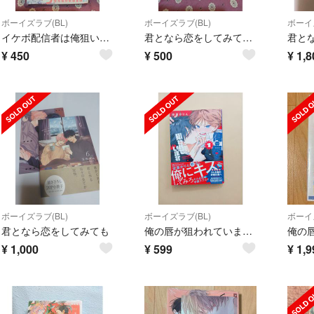
ボーイズラブ(BL)
ボーイズラブ(BL)
ボーイズ
イケボ配信者は俺狙い！？ 1巻
君となら恋をしてみても 3巻
君と
¥
450
¥
500
¥
1,8
ボーイズラブ(BL)
ボーイズラブ(BL)
ボーイズ
君となら恋をしてみても
俺の唇が狙われていますーポロロ学園のブルーラインー
¥
1,000
¥
599
¥
1,9