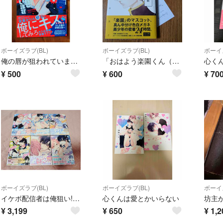
ボーイズラブ(BL)
ボーイズラブ(BL)
ボーイズ
俺の唇が狙われていますーポロロ学園のブルーラインー
「おはよう楽園くん（仮）」中村明日美子
心く
¥
500
¥
600
¥
70
ボーイズラブ(BL)
ボーイズラブ(BL)
ボーイズ
イケボ配信者は俺狙い!? 1〜6巻まとめ売り
心くんは愛とかいらない
¥
3,199
¥
650
¥
1,2