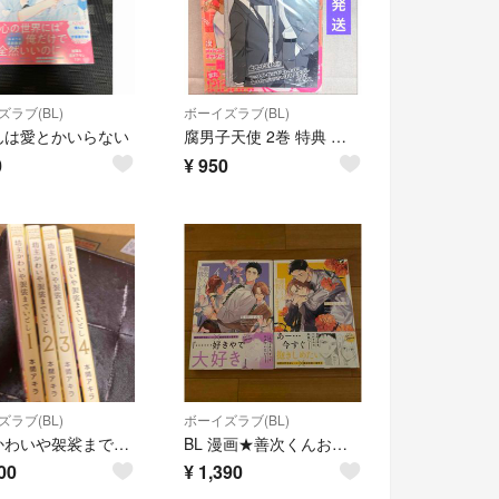
ラブ(BL)
ボーイズラブ(BL)
んは愛とかいらない
腐男子天使 2巻 特典 イラストカード
0
¥
950
ラブ(BL)
ボーイズラブ(BL)
坊主かわいや袈裟までいとし 全4巻（花丸コミックス・プレミアム） 本間アキラ
BL 漫画★善次くんお借りします 4巻、5巻 2冊セット 玉川しぇんな 様
00
¥
1,390