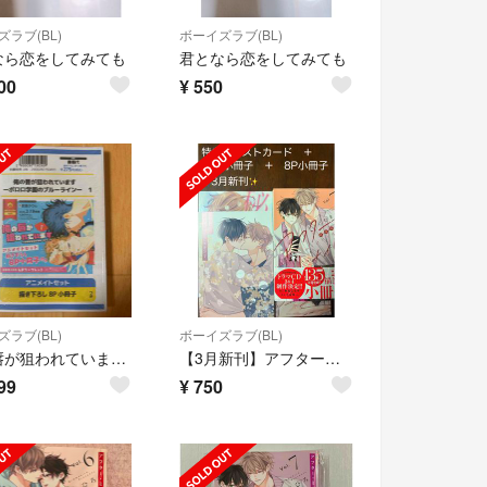
ラブ(BL)
ボーイズラブ(BL)
なら恋をしてみても
君となら恋をしてみても
00
¥
550
ラブ(BL)
ボーイズラブ(BL)
俺の唇が狙われていますーポロロ学園のブルーラインー
【3月新刊】アフター・ミッドナイト・スキン 7巻（特装版） にむまひろ 小冊子付
99
¥
750