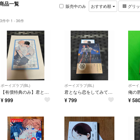
商品一覧
販売中のみ
おすすめ順
グリ
3件中 1 - 36件
ボーイズラブ(BL)
ボーイズラブ(BL)
ボーイズ
【有償特典のみ】君となら恋をしてみても
君となら恋をしてみても 8
¥
999
¥
799
¥
58