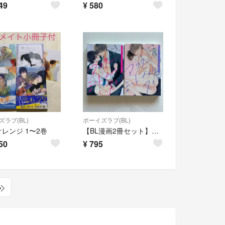
49
¥
580
ラブ(BL)
ボーイズラブ(BL)
レンジ 1〜2巻
【BL漫画2冊セット】アフター・ミッドナイト・スキン1,2巻
50
¥
795