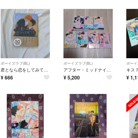
ボーイズラブ(BL)
ボーイズラブ(BL)
ボーイズ
君となら恋をしてみても 7 巻
アフター・ミッドナイト・スキン 1-7巻
キス
¥
666
¥
5,200
¥
1,1