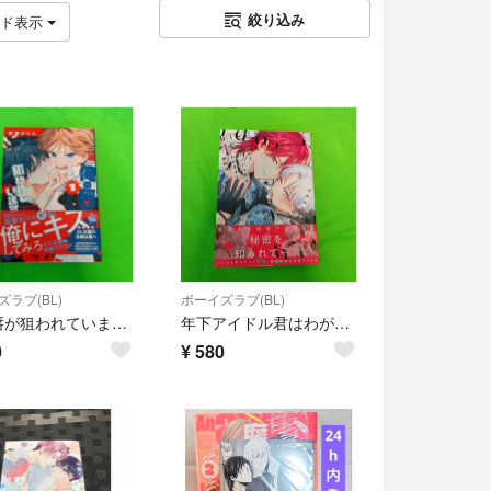
絞り込み
ッド表示
ラブ(BL)
ボーイズラブ(BL)
俺の唇が狙われていますーポロロ学園のブルーラインー
年下アイドル君はわがままで嫉妬深い BL
0
¥
580