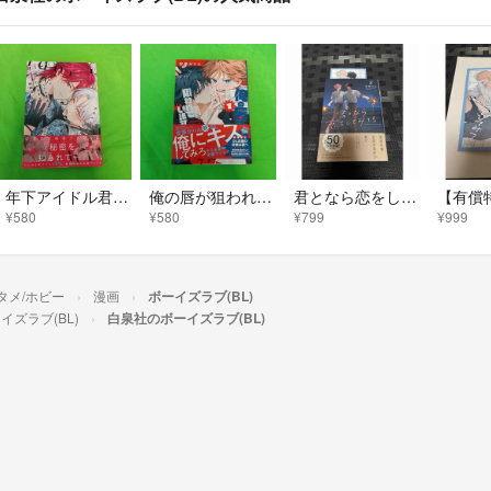
年下アイドル君はわがままで嫉妬深い BL
俺の唇が狙われていますーポロロ学園のブルーラインー
君となら恋をしてみても 8
¥580
¥580
¥799
¥999
タメ/ホビー
漫画
ボーイズラブ(BL)
イズラブ(BL)
白泉社のボーイズラブ(BL)