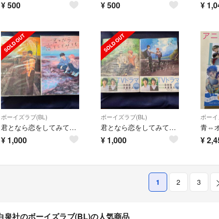
¥
500
¥
500
¥
1,0
ボーイズラブ(BL)
ボーイズラブ(BL)
ボーイズ
君となら恋をしてみても3・4巻
君となら恋をしてみても1・2巻
青⇔オ
¥
1,000
¥
1,000
¥
2,4
1
2
3
白泉社のボーイズラブ(BL)の人気商品