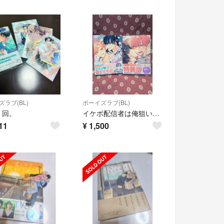
ラブ(BL)
ボーイズラブ(BL)
７回。
イケボ配信者は俺狙い！？ 5、6巻
11
¥
1,500