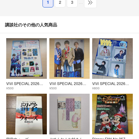
1
2
3
…
講談社のその他の人気商品
ViVi SPECIAL 2026年 09月号 [雑誌] ブルーロック推しシーンステッカー
ViVi SPECIAL 2026年 09月号 [雑誌] ブルーロック 高橋文哉 桜井海音 高橋恭平 K 切り抜き
ViVi SPECIAL 2026年 09月号 [雑誌]
¥500
¥500
¥800
留学ウォ－ズ
ごめんね！お姑さん、お母さん
Disney FAN No.257