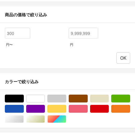
商品の価格で絞り込み
円〜
円
カラーで絞り込み
ブラック/黒色系
ホワイト/白色系
グレー/灰色系
ブラウン/茶色系
ベージュ系
グ
ブルー・ネイビー/青色系
パープル/紫色系
イエロー/黄色系
ピンク/桃色系
レッド/赤色系
オ
シルバー/銀色系
ゴールド/金色系
マルチカラー