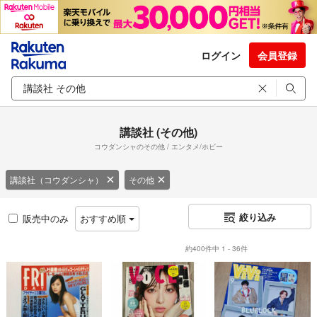
ログイン
会員登録
講談社 (その他)
コウダンシャのその他 / エンタメ/ホビー
講談社（コウダンシャ）
その他
絞り込み
販売中のみ
おすすめ順
約400件中 1 - 36件