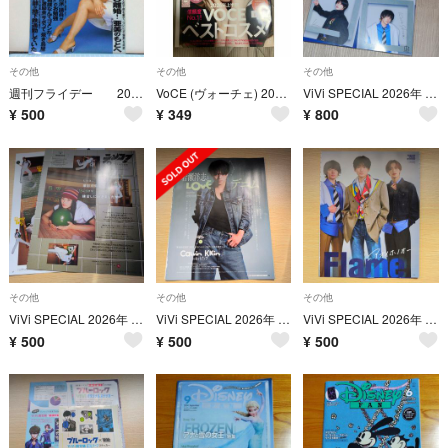
その他
その他
その他
週刊フライデー 2000年３・31日号
VoCE (ヴォーチェ) 2026年 08月号 [雑誌のみ]
ViVi SPECIAL 2026年 09月号 [雑誌]
¥
500
¥
349
¥
800
その他
その他
その他
ViVi SPECIAL 2026年 09月号 [雑誌] 鎮西寿々歌 山﨑天 セット売り切り抜き
ViVi SPECIAL 2026年 09月号 [雑誌] 岩瀬洋志 切り抜き
ViVi SPECIAL 2026年 09月号 [雑誌] ブルーロック 高橋文哉 桜井海音 高橋恭平 K 切り抜き
¥
500
¥
500
¥
500