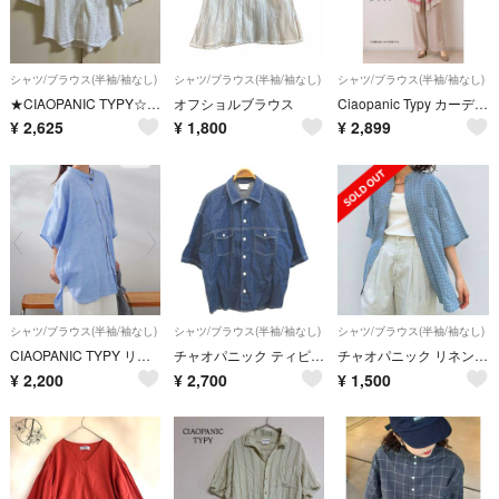
シャツ/ブラウス(半袖/袖なし)
シャツ/ブラウス(半袖/袖なし)
シャツ/ブラウス(半袖/袖なし)
★CIAOPANIC TYPY☆レース開襟シャツ
オフショルブラウス
Ciaopanic Typy カーディガン 長袖 ベージュ レッド F 前開き
¥
2,625
¥
1,800
¥
2,899
シャツ/ブラウス(半袖/袖なし)
シャツ/ブラウス(半袖/袖なし)
シャツ/ブラウス(半袖/袖なし)
CIAOPANIC TYPY リネン ドルマン シャツ サックスブルー 新品
チャオパニック ティピー デニムシャツ 麻 リネン混 L 青 ブルー 半袖
チャオパニック リネンレーヨン半袖バンドカラーシャツ ブルーグレー
¥
2,200
¥
2,700
¥
1,500