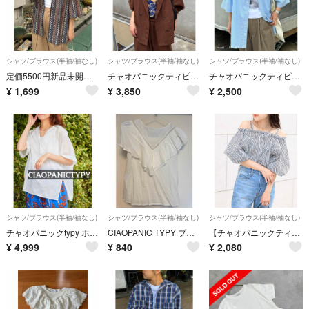
シャツ/ブラウス(半袖/袖なし)
シャツ/ブラウス(半袖/袖なし)
シャツ/ブラウス(半袖/袖なし)
定価5500円新品未開封 CIAOPANIC TYPY ストライプ柄ルーズシャツ
チャオパニックティピー テックリネン半袖シャツ(値下げしました)
チャオパニックティピー シャツ
¥
1,699
¥
3,850
¥
2,500
シャツ/ブラウス(半袖/袖なし)
シャツ/ブラウス(半袖/袖なし)
シャツ/ブラウス(半袖/袖なし)
チャオパニックtypy ホワイト コットン 半袖 フード付 シャツ ブラウス
CIAOPANIC TYPY ブラウス
【チャオパニックティピー】完売★マルチway♪シアー素材ボリュームブラウス★春夏
¥
4,999
¥
840
¥
2,080