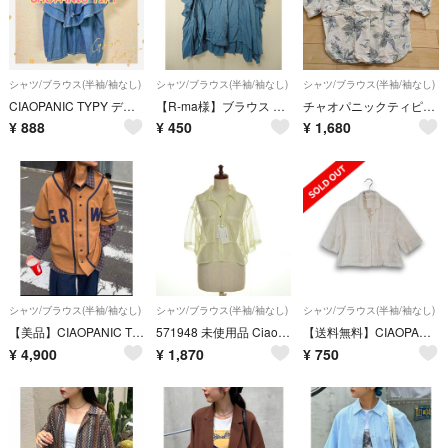
シャツ/ブラウス(半袖/袖なし)
シャツ/ブラウス(半袖/袖なし)
シャツ/ブラウス(半袖/袖なし)
CIAOPANIC TYPY デニム 半袖シャツ オシャレ トップス 春夏
【R-ma様】ブラウス トップス ブルー
チャオパニックティピーアロハシャツ
¥
888
¥
450
¥
1,680
シャツ/ブラウス(半袖/袖なし)
シャツ/ブラウス(半袖/袖なし)
シャツ/ブラウス(半袖/袖なし)
【美品】CIAOPANIC TYPY ベースボールシャツ 半袖 ロゴ M
571948 未使用品 Ciaopanic TYPY チャオパニック パル ◆半袖ブラウス シアーチェッククロップドシャツ サイズONE 24ss レディース イエロー
【送料無料】CIAOPANIC TYPY/チャオパニックティピー/半袖シャツ/ブラウス/ 表記サイズ:ONE/レディース/夏【古着】【used】【中古】FA0587/161225
¥
4,900
¥
1,870
¥
750