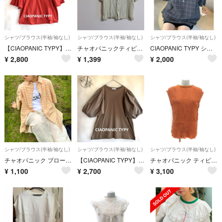
シャツ/ブラウス(半袖/袖なし)
シャツ/ブラウス(半袖/袖なし)
シャツ/ブラウス(半袖/袖なし)
【CIAOPANIC TYPY】綿麻 Vネック フレアスリーブ ブラウス 707
チャオパニックティピー 半袖シャツ 麻混 ストライプ M トップス ブラウス
CIAOPANIC TYPY シアサッカーチェックバンドカラープルオーバーシャツ
¥
2,800
¥
1,399
¥
2,000
シャツ/ブラウス(半袖/袖なし)
シャツ/ブラウス(半袖/袖なし)
シャツ/ブラウス(半袖/袖なし)
チャオパニック ブロードビッグ半袖シャツ ベージュ メンズライク
【CIAOPANIC TYPY】ボリューム袖 異素材切替え プルオーバー 645
チャオパニック ティピー ブラウス 2way フレンチスリーブ ONE 茶
¥
1,100
¥
2,700
¥
3,100