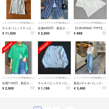
シャツ/ブラウス(半袖/袖なし)
シャツ/ブラウス(半袖/袖なし)
シャツ/ブラウス(半袖/袖なし)
チャオパニックティピー トップス レース
定価4950円 新品タグ付【CIAOPANIC TYPY】ポケット半袖シャツ
【CIAOPANIC TYPY】(1) 無地 コットン フリル 半袖 シャツ
¥
11,500
¥
2,900
¥
999
シャツ/ブラウス(半袖/袖なし)
シャツ/ブラウス(半袖/袖なし)
シャツ/ブラウス(半袖/袖なし)
定価7150円 新品タグ付【CIAOPANIC TYPY】レースストライプシャツ
チャオパニックティピー ブラウス
新品⭐︎チャオパニックティピー＊クロップド丈開襟レースシャツ
¥
2,900
¥
1,199
¥
3,400