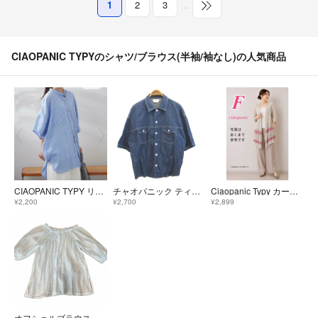
1
2
3
…
CIAOPANIC TYPYのシャツ/ブラウス(半袖/袖なし)の人気商品
CIAOPANIC TYPY リネン ドルマン シャツ サックスブルー 新品
チャオパニック ティピー デニムシャツ 麻 リネン混 L 青 ブルー 半袖
Ciaopanic Typy カーディガン 長袖 ベージュ レッド F 前開き
¥2,200
¥2,700
¥2,899
オフショルブラウス