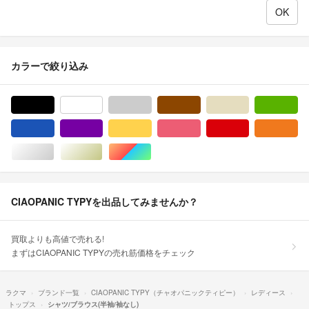
カラーで絞り込み
ブラック/黒色系
ホワイト/白色系
グレー/灰色系
ブラウン/茶色系
ベージュ系
グ
ブルー・ネイビー/青色系
パープル/紫色系
イエロー/黄色系
ピンク/桃色系
レッド/赤色系
オ
シルバー/銀色系
ゴールド/金色系
マルチカラー
CIAOPANIC TYPYを出品してみませんか？
買取よりも高値で売れる!
まずはCIAOPANIC TYPYの売れ筋価格をチェック
ラクマ
ブランド一覧
CIAOPANIC TYPY（チャオパニックティピー）
レディース
トップス
シャツ/ブラウス(半袖/袖なし)