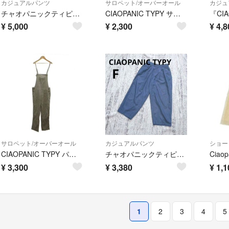
カジュアルパンツ
サロペット/オーバーオール
カジュ
チャオパニックティピー 【etsinta】リメイクジャージーカプリパンツ
CIAOPANIC TYPY サロペット、オールインワン
¥
5,000
¥
2,300
¥
4,8
サロペット/オーバーオール
カジュアルパンツ
ショー
CIAOPANIC TYPY パンツ オーバーオール 麻 リネン Free
チャオパニックティピー テーパードパンツ ワイドパンツ M ブルー シンプル
¥
3,300
¥
3,380
¥
1,1
1
2
3
4
5