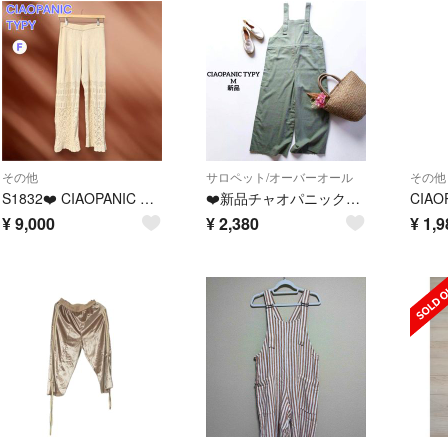
その他
サロペット/オーバーオール
その他
S1832❤️ CIAOPANIC TYPY 透かし編みニットパンツ 生成 F
❤️新品チャオパニックティピー リネン混ドロストサロペット Mカーキ レディース
¥
9,000
¥
2,380
¥
1,9