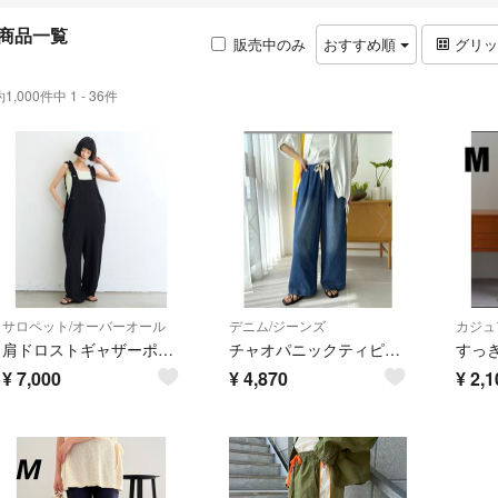
商品一覧
販売中のみ
おすすめ順
グリ
約1,000件中 1 - 36件
サロペット/オーバーオール
デニム/ジーンズ
カジュ
肩ドロストギャザーポンチサロペットS
チャオパニックティピー 柔らかワイドイージーパンツ
¥
7,000
¥
4,870
¥
2,1