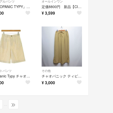
アルパンツ
オールインワン
『CIAOPANIC TYPY』楊柳花柄刺繍イージーパンツ
定価8800円 新品【CIAOPANIC TYPY】オールインワン水着2点セット
00
¥
3,599
トパンツ
その他
Ciaopanic Typy チャオパニックティピー ショートパンツ M 白 【古着】【中古】【送料無料】
チャオパニック ティピー スリット ワイド パンツ M イエローベージュ
00
¥
3,000
…