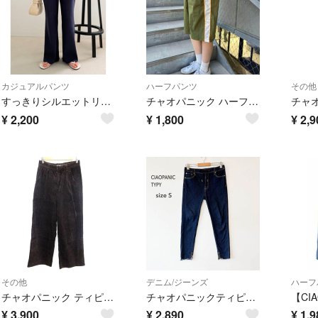
カジュアルパンツ
ハーフパンツ
その他
すっきりシルエットリブパンツ
チャオパニック ハーフパンツ ナイロンパンツ グリーン
¥
2,200
¥
1,800
¥
2,9
その他
デニム/ジーンズ
ハーフ
チャオパニック ティピー ワイドパンツ イージー M 茶 ブラウン /AU
チャオパニックティピー ストレッチ デニム スキニー S カットオフ￼
¥
3,900
¥
2,890
¥
1,9