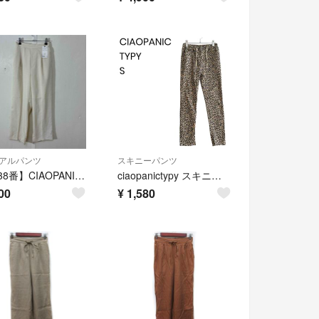
アルパンツ
スキニーパンツ
【 3038番】CIAOPANIC TYPY スラックス ホワイト 未使用
ciaopanictypy スキニー レオパード ヒョウ柄 カジュアル 1550
00
¥
1,580