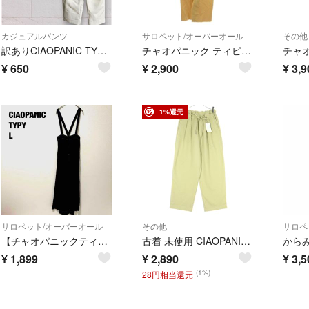
カジュアルパンツ
サロペット/オーバーオール
その他
訳ありCIAOPANIC TYPY チャオパニックティピー パンツ オフィス系✨
チャオパニック ティピー サロペット ワイドパンツ カットオフ リネン混 S
¥
650
¥
2,900
¥
3,9
1%還元
サロペット/オーバーオール
その他
サロペ
【チャオパニックティピー】デニム サロペットパンツワイド オーバーオール 綿
古着 未使用 CIAOPANIC TYPY チャオパニックティピー イージーパンツ L ベージュ レディース
¥
1,899
¥
2,890
¥
3,5
(1%)
28円相当還元