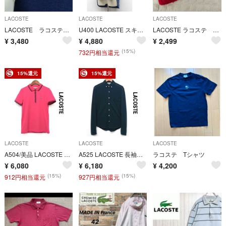
LACOSTE
LACOSTE
LACOSTE
LACOSTE ラコステ tシャツ 腰ワニ スリーライン ネイビー М
U400 LACOSTE スキッパーポロシャツ 鹿の子 インディゴ染め 34 青
LACOSTE ラコステ ニットキャップ 赤 美品
¥
3,480
¥
4,880
¥
2,499
(15%)
732円相当還元
15%還元
15%還元
LACOSTE
LACOSTE
LACOSTE
A504/美品 LACOSTE DEVANLAY 半袖ポロシャツ 36 ピンク
A525 LACOSTE 長袖シャツ 鹿の子 藍染め リネン混 ワッペン ワニ
ラコステ Tシャツ
¥
6,080
¥
6,180
¥
4,200
(15%)
(15%)
912円相当還元
927円相当還元