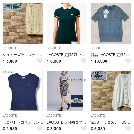
LACOSTE
LACOSTE
LACOSTE
シュミーズラコステ ニットスカート 刺繍ロゴ ヴィンテージ 立体編み 3D 42
LACOSTE 定価2万 フランスメイドシングルジャージポロシャツ スリム
新品 LACOSTE 定価2万 ケーブルニットTシャツ 36 くすみライトブルー
¥
5,480
¥
8,000
¥
13,000
LACOSTE
LACOSTE
LACOSTE
【美品】ラコステ ワンポイントロゴ フレンチスリーブ Tシャツ ネイビー 42
LACOSTE 五分袖ダブルフェースドレス ボーダー ワンピース 36 刺繍
IZOD ラコステ USA製 ニットカーディガン セーター 刺繍ロゴ 白 M
¥
2,580
¥
3,000
¥
5,080