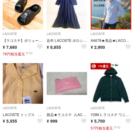
LACOSTE
LACOSTE
LACOSTE
【ラコステ】ボリューム 厚底シャワー サンダル エンボス ビッグロゴ 24.0黒
近年 LACOSTE ポロシャツドレス 2way鹿の子地 ワンピース 38
A4678★美品★LACOSTE*ストライプシャツ*長袖*40*水色/白
¥
7,680
¥
8,855
¥
2,900
(1%)
76円相当還元
1%還元
LACOSTE
LACOSTE
LACOSTE
LACOSTE トップス 新品・未使用 値下げ中
新品★ラコステ（LACOSTE）ILLIT（アイリット）コラボ ノベルティ クリ
Y286 L ラコステ ワニロゴワッペン きれいめ スウェット パーカー メンズ
¥
5,555
¥
999
¥
5,700
(1%)
57円相当還元