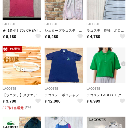
LACOSTE
LACOSTE
LACOSTE
★【希少】70s CHEMISE LACOSTEポロシャツ無地ポケット付き
シュミーズラコステ フランス製 ストライプジャケット ワンポイントロゴ 42
ラコステ 長袖 ポロシャツ ボーダー 刺繍ロゴ 水色 ビッグシルエット
¥
5,180
¥
5,480
¥
4,780
1%還元
LACOSTE
LACOSTE
LACOSTE
【ラコステ】スクエア ワニ ロゴ バックル ベルト ゴルフ 白ホワイト×ベージュ
ラコステ ポロシャツ 160年記念 ル・ボン・マルシェ・リーヴ・ゴーシュ
ラコステ LACOSTE クロップド丈 ポロシャツ 40 グリーン
¥
3,780
¥
12,000
¥
6,999
(1%)
37円相当還元