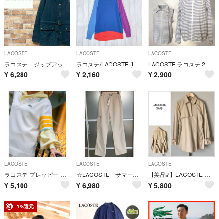
LACOSTE
LACOSTE
LACOSTE
ラコステ ジップアップジャケット 中綿 キルティング 黒 腰紐 古着女子 42
ラコステ/LACOSTE (L) Vネック 長袖ニット セーター レーヨン
LACOSTE ラコステ 2WAY ボーダー ジップアップ ジャケット 38 M
¥
6,280
¥
2,160
¥
2,900
LACOSTE
LACOSTE
LACOSTE
ラコステ プレッピー 半袖 セーター ポロシャツ ボックスシルエット レーヨン混
☆LACOSTE サマーパンツ ラコステ
【美品♪】LACOSTE ベルテッドトレンチコート サイズ34/S
¥
5,100
¥
6,980
¥
5,800
1%還元