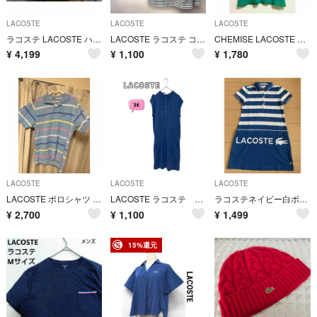
LACOSTE
LACOSTE
LACOSTE
ラコステ LACOSTE ハーフパンツ ストリート スポーツ ウェア
LACOSTE ラコステ コットンピケ 長袖 Tシャツ US XS 白黒
CHEMISE LACOSTE ベーシックポロシャツ 半袖 文字ワニ グリーン
¥
4,199
¥
1,100
¥
1,780
LACOSTE
LACOSTE
LACOSTE
LACOSTE ポロシャツ ボーダー ブルー夏サイズ5
LACOSTE ラコステ ノースリーブワンピース 36
ラコステネイビー白ボーダーミニ丈ワンピース襟付きポロシャツ裏地つきチュニック
¥
2,700
¥
1,100
¥
1,499
15%還元