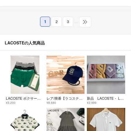
1
2
3
…
LACOSTEの人気商品
LACOSTE ボクサーパンツ 3枚セット サイズS
レア/廃番【ラコステ】テニス ワッペン キャップ スポーツ ワニ 紺ネイビー
新品 LACOSTE・ LAURA ASHLEY・瀬戸内逸品 ハンカチ 4枚セット
¥3,200
¥8,680
¥2,999