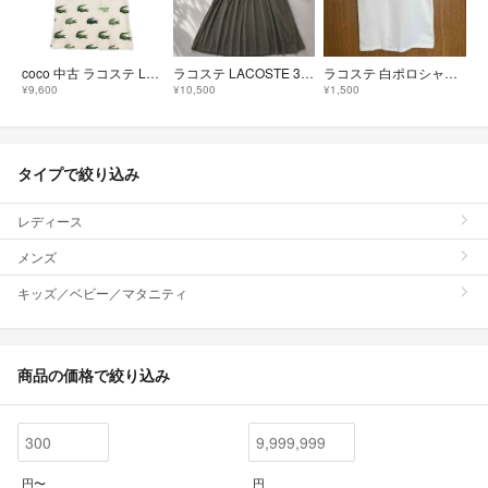
coco 中古 ラコステ LACOSTE メンズ 半袖ポロシャツ US S（M相当） 白 ホワイト ワニ総柄
ラコステ LACOSTE 36 ティアードワンピース オリーブ 替えボタン付 #k413
ラコステ 白ポロシャツ size14
¥9,600
¥10,500
¥1,500
タイプで絞り込み
レディース
メンズ
キッズ／ベビー／マタニティ
商品の価格で絞り込み
円〜
円