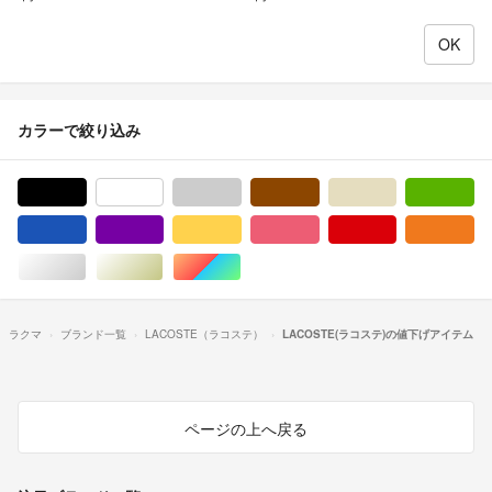
カラーで絞り込み
ブラック/黒色系
ホワイト/白色系
グレー/灰色系
ブラウン/茶色系
ベージュ系
グ
ブルー・ネイビー/青色系
パープル/紫色系
イエロー/黄色系
ピンク/桃色系
レッド/赤色系
オ
シルバー/銀色系
ゴールド/金色系
マルチカラー
ラクマ
ブランド一覧
LACOSTE（ラコステ）
LACOSTE(ラコステ)の値下げアイテム
ページの上へ戻る