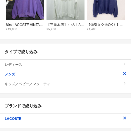
80s LACOSTE VINTAGE Archive シュミーズ ラコステ サークルワニ 稀少 変則ニット裏天竺 スウェット 紫
【三重本店】 中古 LACOSTE | ラコステ クルーネックスウェット ホワイト サイズ：XL 【102】
【値引き交渉OK！】～00s JERZEES スウェット/トレーナー カレッジタイプ ヴィンテージ 紺 ネイビー Lサイズ 古着
¥19,800
¥5,980
¥1,480
タイプで絞り込み
レディース
メンズ
キッズ／ベビー／マタニティ
ブランドで絞り込み
LACOSTE