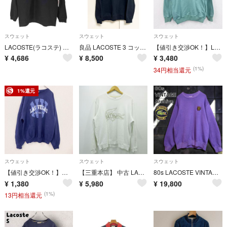
スウェット
スウェット
スウェット
LACOSTE(ラコステ) 別注 ビッグ アニマル プリント トレーナー メンズ
良品 LACOSTE 3 コットンスウェット ラコステ 黒 ブラック ビッグワニ デカワニ トレーナー
【値引き交渉OK！】LACOSTE ラコステ スウェット/トレーナー サイドシームポケット ミントグリーン 42サイズ 古着
¥
4,686
¥
8,500
¥
3,480
(1%)
34円相当還元
1%還元
スウェット
スウェット
スウェット
【値引き交渉OK！】～00s JERZEES スウェット/トレーナー カレッジタイプ ヴィンテージ 紺 ネイビー Lサイズ 古着
【三重本店】 中古 LACOSTE | ラコステ クルーネックスウェット ホワイト サイズ：XL 【102】
80s LACOSTE VINTAGE Archive シュミーズ ラコステ サークルワニ 稀少 変則ニット裏天竺 スウェット 紫
¥
1,380
¥
5,980
¥
19,800
(1%)
13円相当還元