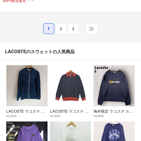
55円相当還元
1
2
3
…
LACOSTEのスウェットの人気商品
LACOSTE ラコステ ベロア ジップアップ スウェット ネイビー 3
LACOSTE ラコステ スウェット M 紺 【古着】【中古】【送料無料】
海外限定 ラコステ スウェット 刺繍ロゴ トレーナー S ネイビー
¥3,800
¥4,800
¥3,800