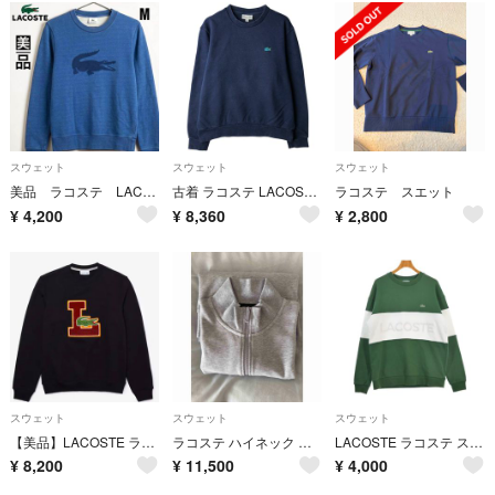
スウェット
スウェット
スウェット
美品 ラコステ LACOSTE ビッグワニ スウェット トレーナー ブルー M
古着 ラコステ LACOSTE CLASSIC FIT カラーネップ ワンポイントロゴスウェットシャツ トレーナー メンズL相当/eaa630499
ラコステ スエット
¥
4,200
¥
8,360
¥
2,800
スウェット
スウェット
スウェット
【美品】LACOSTE ラコステLロゴワッペン スウェット トレーナー ネイビー
ラコステ ハイネック ハーフジップスウェット
LACOSTE ラコステ スウェット XL 緑 【古着】【中古】【送料無料】
¥
8,200
¥
11,500
¥
4,000