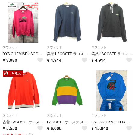
スウェット
スウェット
スウェット
90'S CHEMISE LACOSTE 文字ワニ ロゴ刺繍 スウェット トレーナー 4 シュミーズ ラコステ
美品 LACOSTE ラコステ プレミアムスウェット クルーネック プルオーバー トレーナー SH100EL サイズ2 ネイビー メンズ 古着 中古 USED
美品 LACOSTE ラコステ ニューアイコンスウェットパーカ フーディ SH2162 サイズ2 ブラック メンズ 古着 中古 USED
¥
3,980
¥
4,914
¥
4,914
1%還元
スウェット
スウェット
スウェット
古着 LACOSTE ラコステ 長袖 トレーナー XS レッド メンズ
LACOSTE ラコステ スウェット L 緑 【古着】【中古】【送料無料】
LACOSTEXNETFLIX ストレンジャー・シングス コラボスウェット 新品
¥
5,550
¥
6,000
¥
15,840
(1%)