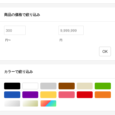
商品の価格で絞り込み
円〜
円
カラーで絞り込み
ブラック/黒色系
ホワイト/白色系
グレー/灰色系
ブラウン/茶色系
ベージュ系
グ
ブルー・ネイビー/青色系
パープル/紫色系
イエロー/黄色系
ピンク/桃色系
レッド/赤色系
オ
シルバー/銀色系
ゴールド/金色系
マルチカラー