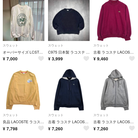
スウェット
スウェット
スウェット
オーバーサイズ LCSTサークルグラフィッククルーネックスウェット トレーナー
C975 日本製 ラコステ スウェット 裏起毛 ジャージー生地 フェード 黒
古着 ラコステ LACOSTE モックネック ワンポイントロゴスウェットシャツ トレーナー メンズM相当/eaa630517
¥
7,000
¥
3,999
¥
9,460
スウェット
スウェット
スウェット
良品 LACOSTE ラコステ スウェット トレーナー カットソー ロゴ ワッペン クルーネック 長袖 L 茶 ブラウン メンズ 古着 中古 USED
古着 ラコステ LACOSTE SPORT スウェットフルジップパーカー 6 メンズXL相当/eaa631044
古着 ラコステ LACOSTE CLASSIC FIT スウェットフルジップパーカー 5 メンズL相当/eaa631043
¥
7,798
¥
7,260
¥
7,260