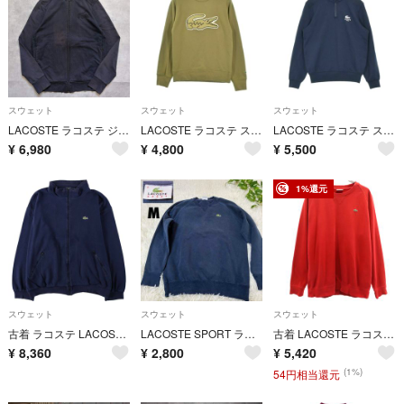
スウェット
スウェット
スウェット
LACOSTE ラコステ ジップ スウェット 古着 刺繍 L 黒 19597
LACOSTE ラコステ スウェット XS カーキ 【古着】【中古】【送料無料】
LACOSTE ラコステ スウェット S 紺 【古着】【中古】【送料無料】
¥
6,980
¥
4,800
¥
5,500
1%還元
スウェット
スウェット
スウェット
古着 ラコステ LACOSTE 鹿の子 フルジップスウェットシャツ トレーナー 6 メンズXL相当/eaa631066
LACOSTE SPORT ラコステ スウェット トレーナー ネイビー Mサイズ
古着 LACOSTE ラコステ 日本製 長袖 スウェット トレーナー 4 レッド メンズ
¥
8,360
¥
2,800
¥
5,420
(1%)
54円相当還元