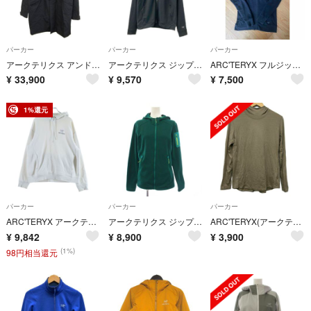
パーカー
パーカー
パーカー
アークテリクス アンドラコート Andra Coat パーカー 上着 S 黒
アークテリクス ジップアップ パーカー レディース SIZE XS ARC'TERYX
ARC'TERYX フルジップパーカー フーディー ブラック
¥
33,900
¥
9,570
¥
7,500
1%還元
パーカー
パーカー
パーカー
ARC'TERYX アークテリクス WMNS EMBLEM FLEECE HOODIE ウィメンズ エンブレム フリース プルオーバーフーディー パーカー ホワイト X000009786
アークテリクス ジップアップパーカー ジャケット M グリーン
ARC'TERYX(アークテリクス) パーカー サイズM レディース美品 - ベージュ 長袖/薄手
¥
9,842
¥
8,900
¥
3,900
(1%)
98円相当還元