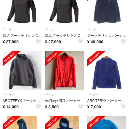
パーカー
パーカー
パーカー
新品 アークテリクス Covert Pullover Hoody W Mサイズ
新品 アークテリクス Covert Pullover Hoody W Sサイズ
アークテリクス パーカー ジャンパー ウインドブレーカー ゴアテックス 紺
¥
27,900
¥
27,900
¥
40,900
パーカー
パーカー
パーカー
ARC'TERYX アークテリクス コバートプルオーバーフーディ
Arc’teryx 薄手パーカー
ARC'TERYX パーカー レディース
¥
14,000
¥
3,500
¥
7,000