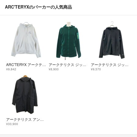
ARC'TERYXのパーカーの人気商品
ARC'TERYX アークテリクス WMNS EMBLEM FLEECE HOODIE ウィメンズ エンブレム フリース プルオーバーフーディー パーカー ホワイト X000009786
アークテリクス ジップアップパーカー ジャケット M グリーン
アークテリクス ジップアップ パーカー レディース SIZE XS ARC'TERYX
¥9,842
¥8,900
¥9,570
アークテリクス アンドラコート Andra Coat パーカー 上着 S 黒
¥33,900