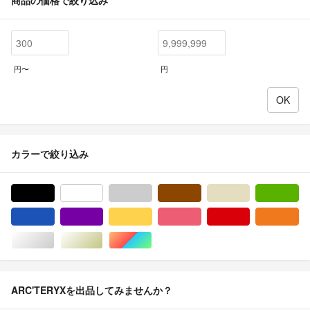
円〜
円
カラーで絞り込み
ブラック/黒色系
ホワイト/白色系
グレー/灰色系
ブラウン/茶色系
ベージュ系
グ
ブルー・ネイビー/青色系
パープル/紫色系
イエロー/黄色系
ピンク/桃色系
レッド/赤色系
オ
シルバー/銀色系
ゴールド/金色系
マルチカラー
ARC'TERYXを出品してみませんか？