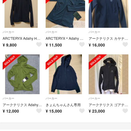
パーカー
パーカー
パーカー
ARC'TERYX Adahy Hoody Womens (アダヒーフーディー)
ARC'TERYX＊Adahy Hoody Women's
アークテリクス カヤナイトフーディ レディース
¥
9,800
¥
11,500
¥
16,000
パーカー
パーカー
パーカー
アークテリクス Adahy Hoody Women’s Sサイズ 新品未使用
きょんちゃんさん専用
アークテリクス ゴアテックス
¥
12,000
¥
15,000
¥
23,000