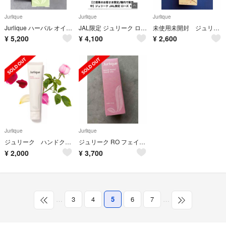
Jurlique
Jurlique
Jurlique
Jurlique ハーバル オイルインセラム 30mL
JAL限定 ジュリーク ローズトータルケアキット
未使用未開封 ジュリーク グレイスフルビューティーファーミングオイル 50ml
¥
5,200
¥
4,100
¥
2,600
Jurlique
Jurlique
ジュリーク ハンドクリーム ローズ 新品未使用
ジュリーク RO フェイスオイル 30ml
¥
2,000
¥
3,700
…
3
4
5
6
7
…