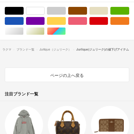
ブラック/黒色系
ホワイト/白色系
グレー/灰色系
ブラウン/茶色系
ベージュ系
グ
ブルー・ネイビー/青色系
パープル/紫色系
イエロー/黄色系
ピンク/桃色系
レッド/赤色系
オ
シルバー/銀色系
ゴールド/金色系
マルチカラー
ラクマ
ブランド一覧
Jurlique（ジュリーク）
Jurlique(ジュリーク)の値下げアイテム
ページの上へ戻る
注目ブランド一覧