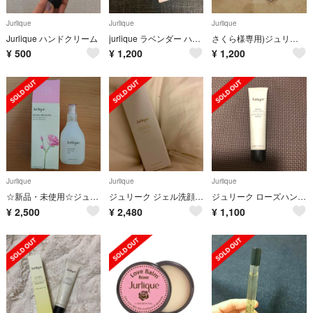
Jurlique
Jurlique
Jurlique
Jurlique ハンドクリーム
jurlique ラベンダー ハンドクリーム
さくら様専用)ジュリークハンドクリームラベンダー40ml
¥
500
¥
1,200
¥
1,200
Jurlique
Jurlique
Jurlique
☆新品・未使用☆ジュリーク ローズミスト バランシング 化粧水 100ml
ジュリーク ジェル洗顔 未開封
ジュリーク ローズハンドクリーム40ml
¥
2,500
¥
2,480
¥
1,100