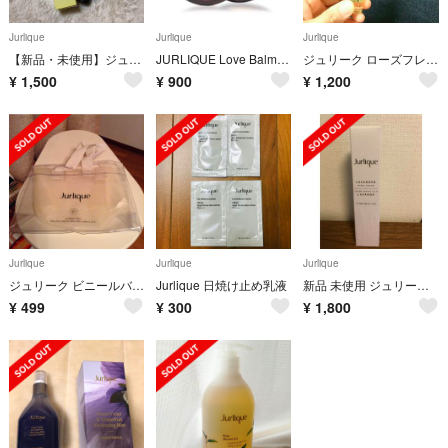
Jurlique
Jurlique
Jurlique
【新品・未使用】ジュリークのハンドクリーム
JURLIQUE Love Balm◎ジュリーク ラブバーム ローズ
ジュリーク ローズフレグランス
¥
1,500
¥
900
¥
1,200
Jurlique
Jurlique
Jurlique
ジュリーク ビニールバッグ&メッシュトートバッグ 未使用 付録 Jurlique
Jurlique 日焼け止め乳液
新品 未使用 ジュリーク ハンドクリーム
¥
499
¥
300
¥
1,800