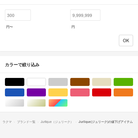
円〜
円
カラーで絞り込み
ブラック/黒色系
ホワイト/白色系
グレー/灰色系
ブラウン/茶色系
ベージュ系
グ
ブルー・ネイビー/青色系
パープル/紫色系
イエロー/黄色系
ピンク/桃色系
レッド/赤色系
オ
シルバー/銀色系
ゴールド/金色系
マルチカラー
ラクマ
ブランド一覧
Jurlique（ジュリーク）
Jurlique(ジュリーク)の値下げアイテム