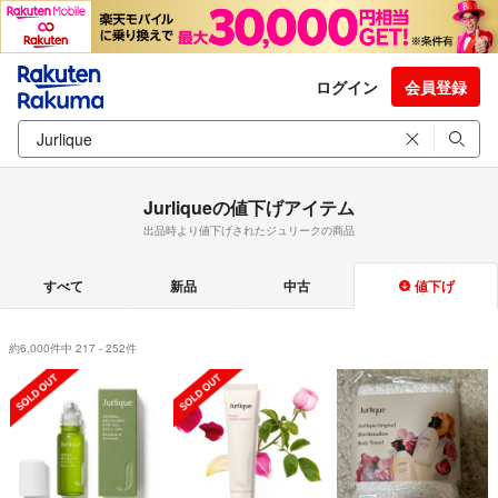
ログイン
会員登録
Jurliqueの値下げアイテム
出品時より値下げされたジュリークの商品
すべて
新品
中古
値下げ
約6,000件中 217 - 252件