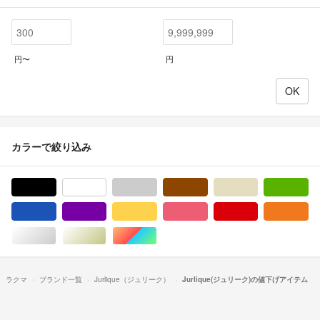
円〜
円
カラーで絞り込み
ブラック/黒色系
ホワイト/白色系
グレー/灰色系
ブラウン/茶色系
ベージュ系
グ
ブルー・ネイビー/青色系
パープル/紫色系
イエロー/黄色系
ピンク/桃色系
レッド/赤色系
オ
シルバー/銀色系
ゴールド/金色系
マルチカラー
ラクマ
ブランド一覧
Jurlique（ジュリーク）
Jurlique(ジュリーク)の値下げアイテム