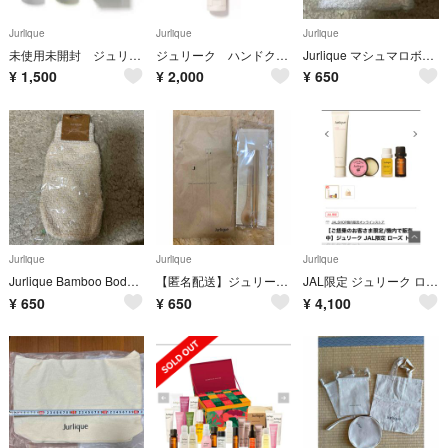
Jurlique
Jurlique
Jurlique
未使用未開封 ジュリーク ハーバルアイオイル
ジュリーク ハンドクリーム ローズ 新品未使用
Jurlique マシュマロボディタオル 23cm x 100cm
¥
1,500
¥
2,000
¥
650
Jurlique
Jurlique
Jurlique
Jurlique Bamboo Body Mitten
【匿名配送】ジュリーク バンブーカトラリーセット
JAL限定 ジュリーク ローズトータルケアキット
¥
650
¥
650
¥
4,100