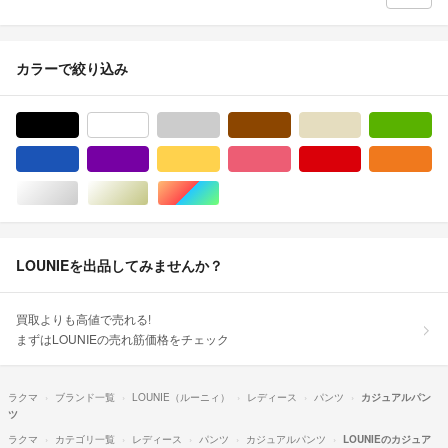
カラーで絞り込み
ブラック/黒色系
ホワイト/白色系
グレー/灰色系
ブラウン/茶色系
ベージュ系
グ
ブルー・ネイビー/青色系
パープル/紫色系
イエロー/黄色系
ピンク/桃色系
レッド/赤色系
オ
シルバー/銀色系
ゴールド/金色系
マルチカラー
LOUNIEを出品してみませんか？
買取よりも高値で売れる!
まずはLOUNIEの売れ筋価格をチェック
ラクマ
ブランド一覧
LOUNIE（ルーニィ）
レディース
パンツ
カジュアルパン
ツ
ラクマ
カテゴリ一覧
レディース
パンツ
カジュアルパンツ
LOUNIEのカジュア