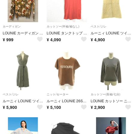
カーディガン
カットソー(半袖/袖なし)
ベスト/ジレ
LOUNIE カーディガン フラワー レオパード 花柄 サイズF
LOUNIE タンクトップ リブ カットソー オレンジ 伸縮 きれいめ
ルーニィ LOUNIE ツイード調フリンジジレ 前開き 36 ホワイト /HK
¥
999
¥
4,090
¥
4,900
ベスト/ジレ
ニット/セーター
カットソー(長袖/七分)
ルーニィ LOUNIE ツイード調ジレ ベスト 前開き 36 紺 ネイビー 白
ルーニィ LOUNIE 26SS ジャガードロゴニット セーター 半袖 F 茶
LOUNIE カットソー ニット F グレー ラウンドネック 長袖
¥
5,900
¥
5,100
¥
2,900