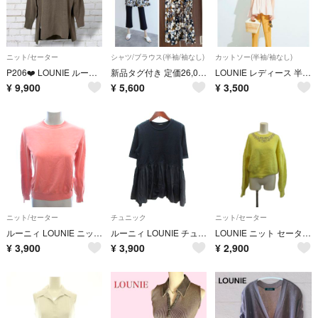
ニット/セーター
シャツ/ブラウス(半袖/袖なし)
カットソー(半袖/袖なし)
P206❤️ LOUNIE ルーニィ ハイネック リブニット プルオーバー ブラウン F
新品タグ付き 定価26,000円 LOUNIE 迷彩柄ブラウス 美品
LOUNIE レディース 半袖 ペプラム カットソー ピンク
¥
9,900
¥
5,600
¥
3,500
ニット/セーター
チュニック
ニット/セーター
ルーニィ LOUNIE ニット セーター スヌード 長袖 F ピンク /AU
ルーニィ LOUNIE チュニック 切替 三分袖 F 黒 ブラック /AU
LOUNIE ニット セーター F 黄色 イエロー ビジュー装飾 クルーネック
¥
3,900
¥
3,900
¥
2,900