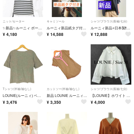
ニット/セーター
キャミソール
シャツ/ブラウス(長袖/七分)
✨新品✨ルーニィ ボーダーニット サイドレースアップ 五分袖 (F) アクリル
ルーニィ新品紙タグ付き⭐️26年追加入荷完売❗️洗えるレーストリムサテンキャミソールLOUNIE
ルーニィ新品⭐️日本製❗️洗える接触冷感⭐️lounieデニムライクシャンブレーシャツブラウス
¥
4,180
¥
14,588
¥
12,888
Tシャツ(半袖/袖なし)
カットソー(半袖/袖なし)
シャツ/ブラウス(長袖/七分)
LOUNIE(ルーニィ) ベーシックTシャツ 半袖 Tシャツ レディース
新品 LOUNIE ルーニィ カットソー size38/茶 ■◆ レディース
【LOUNIE】ホワイト クロップド丈 長袖シャツ ボリューム袖 サイズM
¥
3,476
¥
3,350
¥
4,000