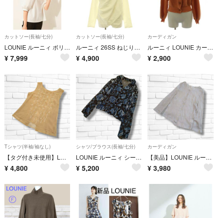
カットソー(長袖/七分)
カットソー(長袖/七分)
カーディガン
LOUNIE ルーニィ ボリュームスリーブカットソー ブラウス Tシャツ 白
ルーニィ 26SS ねじりデザインカットソー 長袖 F ホワイト /DO
ルーニィ LOUNIE カーディガン 長袖 Vネック F オレンジ /GG
¥
7,999
¥
4,900
¥
2,900
Tシャツ(半袖/袖なし)
シャツ/ブラウス(長袖/七分)
カーディガン
【タグ付き未使用】LOUNIE ルーニィ 刺繍ノースリーブブラウス
LOUNIE ルーニィ シースルー ベロア 花柄 ブラウス シルク
【美品】LOUNIE ルーニィ ラメ入り クルーネック カーディガン
¥
4,800
¥
5,200
¥
3,980