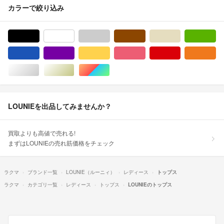
カラーで絞り込み
ブラック/黒色系
ホワイト/白色系
グレー/灰色系
ブラウン/茶色系
ベージュ系
グ
ブルー・ネイビー/青色系
パープル/紫色系
イエロー/黄色系
ピンク/桃色系
レッド/赤色系
オ
シルバー/銀色系
ゴールド/金色系
マルチカラー
LOUNIEを出品してみませんか？
買取よりも高値で売れる!
まずはLOUNIEの売れ筋価格をチェック
ラクマ
ブランド一覧
LOUNIE（ルーニィ）
レディース
トップス
ラクマ
カテゴリ一覧
レディース
トップス
LOUNIEのトップス