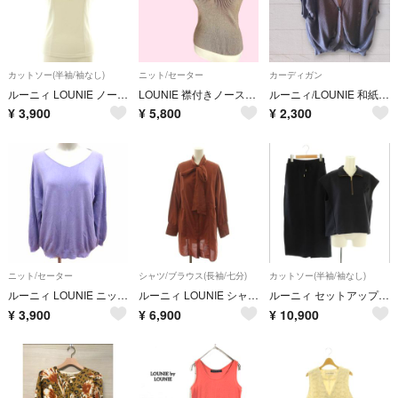
カットソー(半袖/袖なし)
ニット/セーター
カーディガン
ルーニィ LOUNIE ノースリーブカットソー スキッパーカラー ストレッチ 白
LOUNIE 襟付きノースリーブニット y2k Coquette ラメ
ルーニィ/LOUNIE 和紙カーディガン ボレロ チャコールグレー F
¥
3,900
¥
5,800
¥
2,300
ニット/セーター
シャツ/ブラウス(長袖/七分)
カットソー(半袖/袖なし)
ルーニィ LOUNIE ニット カットソー Vネック 長袖 F 紫 パープル
ルーニィ LOUNIE シャツ ブラウス ボウタイ 長袖 ロング 38 茶
ルーニィ セットアップ ハーフジップカットソー タイトスカート ダークネイビー
¥
3,900
¥
6,900
¥
10,900