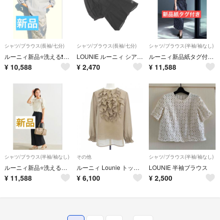
シャツ/ブラウス(長袖/七分)
シャツ/ブラウス(長袖/七分)
シャツ/ブラウス(半袖/袖なし)
ルーニィ新品⭐️洗える❗️サッカーストライプスキッパーシャツコットン綿ブラウスLOUNIE
LOUNIE ルーニィ シアー ブラウス シャツ size36/黒 ■◆ レディース
ルーニィ新品紙タグ付き⭐️26年新作⭐️洗える接触冷感❗️シルキーラッフルブラウスシャツ通勤LOUNIEアセテート素材
¥
10,588
¥
2,470
¥
11,588
シャツ/ブラウス(半袖/袖なし)
その他
シャツ/ブラウス(半袖/袖なし)
ルーニィ新品⭐️洗える接触冷感❗️シルキーラッフルブラウスシャツ通勤LOUNIEアセテート素材
ルーニィ Lounie トップス
LOUNIE 半袖ブラウス
¥
11,588
¥
6,100
¥
2,500