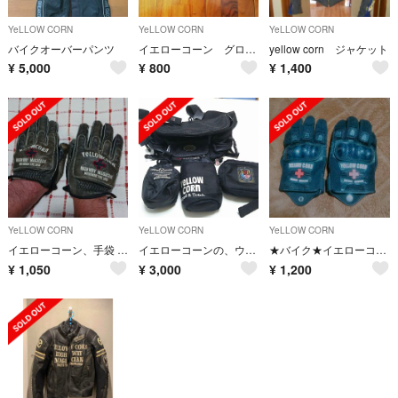
YeLLOW CORN
YeLLOW CORN
YeLLOW CORN
バイクオーバーパンツ
イエローコーン グローブ
yellow corn ジャケット
¥
5,000
¥
800
¥
1,400
YeLLOW CORN
YeLLOW CORN
YeLLOW CORN
イエローコーン、手袋 中古品
イエローコーンの、ウェストポーチ
★バイク★イエローコーン★グローブ★
¥
1,050
¥
3,000
¥
1,200