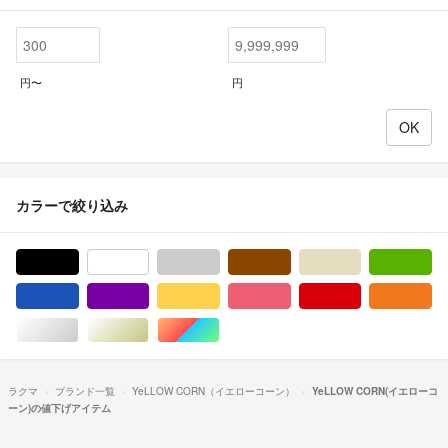
円〜
円
カラーで絞り込み
ブラック/黒色系
ホワイト/白色系
グレー/灰色系
ブラウン/茶色系
ベージュ系
グ
ブルー・ネイビー/青色系
パープル/紫色系
イエロー/黄色系
ピンク/桃色系
レッド/赤色系
オ
シルバー/銀色系
ゴールド/金色系
マルチカラー
ラクマ
ブランド一覧
YeLLOW CORN（イエローコーン）
YeLLOW CORN(イエローコ
ーン)の値下げアイテム