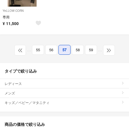
YeLLOW CORN
専用
¥
11,500
…
55
56
57
58
59
…
タイプで絞り込み
レディース
メンズ
キッズ／ベビー／マタニティ
商品の価格で絞り込み