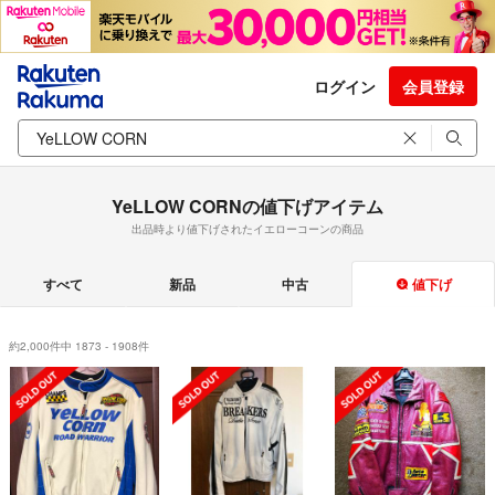
ログイン
会員登録
YeLLOW CORNの値下げアイテム
出品時より値下げされたイエローコーンの商品
すべて
新品
中古
値下げ
約2,000件中 1873 - 1908件