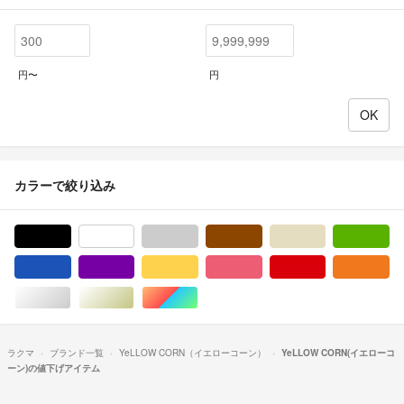
円〜
円
カラーで絞り込み
ブラック/黒色系
ホワイト/白色系
グレー/灰色系
ブラウン/茶色系
ベージュ系
グ
ブルー・ネイビー/青色系
パープル/紫色系
イエロー/黄色系
ピンク/桃色系
レッド/赤色系
オ
シルバー/銀色系
ゴールド/金色系
マルチカラー
ラクマ
ブランド一覧
YeLLOW CORN（イエローコーン）
YeLLOW CORN(イエローコ
ーン)の値下げアイテム