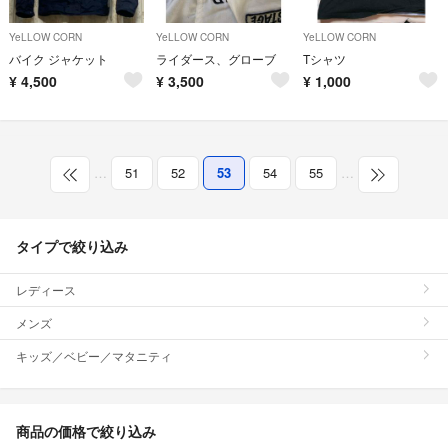
YeLLOW CORN
YeLLOW CORN
YeLLOW CORN
バイク ジャケット
ライダース、グローブ
Tシャツ
¥
4,500
¥
3,500
¥
1,000
…
51
52
53
54
55
…
タイプで絞り込み
レディース
メンズ
キッズ／ベビー／マタニティ
商品の価格で絞り込み