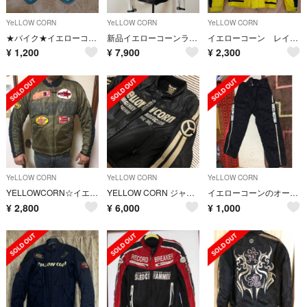
YeLLOW CORN
YeLLOW CORN
YeLLOW CORN
★バイク★イエローコーン★グローブ★
新品イエローコーンライダースジャケット
イエローコーン レインウェア 3L
¥
1,200
¥
7,900
¥
2,300
YeLLOW CORN
YeLLOW CORN
YeLLOW CORN
YELLOWCORN☆イエローコーン メッシュジャケットたくぞー様購入予定。
YELLOW CORN ジャケット Ｌ
イエローコーンのオーバーパンツ
¥
2,800
¥
6,000
¥
1,000