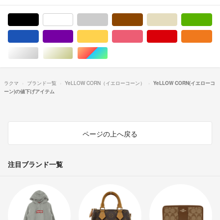
ブラック/黒色系
ホワイト/白色系
グレー/灰色系
ブラウン/茶色系
ベージュ系
グ
ブルー・ネイビー/青色系
パープル/紫色系
イエロー/黄色系
ピンク/桃色系
レッド/赤色系
オ
シルバー/銀色系
ゴールド/金色系
マルチカラー
ラクマ
ブランド一覧
YeLLOW CORN（イエローコーン）
YeLLOW CORN(イエローコ
ーン)の値下げアイテム
ページの上へ戻る
注目ブランド一覧