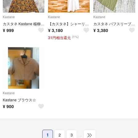
Kastane
Kastane
Kastane
カスタネ Kastane 楊柳シアーワンピース 総柄 マスタード イエロー F
【カスタネ】シャーリング スリーブ ロング ワンピース コットン長袖 白ホワイト
カスタネ パフスリーブ ロングワンピース F 黄緑 5分袖 スクエアネック
¥
999
¥
3,180
¥
3,380
(1%)
31円相当還元
Kastane
Kastane ブラウス☆
¥
900
1
2
3
…