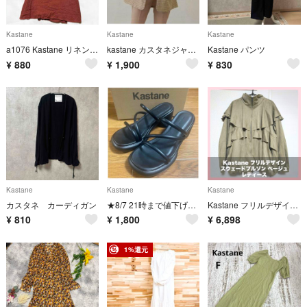
Kastane
Kastane
Kastane
a1076 Kastane リネンブレンド ミニ丈キャミソールワンピースラップ風
kastane カスタネジャケット チェック ツイードチェックジャケット
Kastane パンツ
¥
880
¥
1,900
¥
830
Kastane
Kastane
Kastane
カスタネ カーディガン
★8/7 21時まで値下げ★ Kastane カスタネ チャンキーヒール 38 サンダル
Kastane フリルデザイン スウェードブルゾン ベージュ レディース
¥
810
¥
1,800
¥
6,898
1%還元