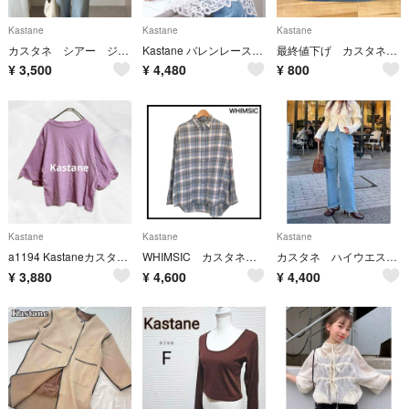
Kastane
Kastane
Kastane
カスタネ シアー ジャガー レース チュニック シャツ 長袖 透け感 レディース
Kastane バレンレースチュニック ホワイト フリーサイズ 2025SS
最終値下げ カスタネ スカート デニムスカート
¥
3,500
¥
4,480
¥
800
Kastane
Kastane
Kastane
a1194 Kastaneカスタネ ツイストスリーブTシャツカットソー 七分 綿
WHIMSIC カスタネ オンブレチェックシャツ ユニセックス コットン 長袖
カスタネ ハイウエスト ストレート デニムパンツ レディース ライトブルー 1
¥
3,880
¥
4,600
¥
4,400