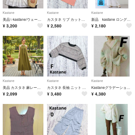
Kastane
Kastane
Kastane
美品✨kastane/ウェーブキャミチュニック/体型カバー/リボン/ホワイト/F
カスタネ リブ カットソー F サーモンピンク 半袖 肩リボン タイトめ 可愛い
新品 kastane ロングスカート レース切替スカート ホワイト フリルスカート ティアードスカート ニット 白 大きいサイズ
¥
3,200
¥
2,580
¥
2,180
Kastane
Kastane
Kastane
美品 カスタネ 麻レーヨン ロングワンピース カーキ Aライン ホルターネック
カスタネ 長袖 ニット クロップド 丈 F 白 黒 総柄 クルーネック 厚手
Kastaneグラデーションニットカーディガン 厚手 ベージュ系 フリーサイズ
¥
2,099
¥
3,480
¥
4,380