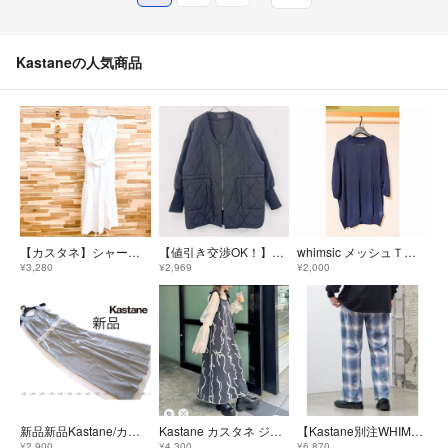
Kastaneの人気商品
【カスタネ】シャーリング スリーブ ロング ワンピース コットン長袖 白ホワイト
【値引き交渉OK！】Kastane カスタネ キルティングジャケット ノーカラージャケット ロングリブ 黒 ブラック 古着
whimsic メッシュＴシャツ
¥3,280
¥2,969
¥2,000
新品新品Kastane/カスタネ スウェットサロペット/GR
Kastane カスタネ ジャガードニットワンピース
【Kastane別注WHIMSIC】オンブレチェックイージーパンツ・フリーサイズ
¥2,900
¥4,300
¥6,870