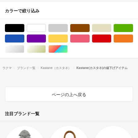
カラーで絞り込み
ブラック/黒色系
ホワイト/白色系
グレー/灰色系
ブラウン/茶色系
ベージュ系
グ
ブルー・ネイビー/青色系
パープル/紫色系
イエロー/黄色系
ピンク/桃色系
レッド/赤色系
オ
シルバー/銀色系
ゴールド/金色系
マルチカラー
ラクマ
ブランド一覧
Kastane（カスタネ）
Kastane(カスタネ)の値下げアイテム
ページの上へ戻る
注目ブランド一覧