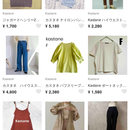
Kastane
Kastane
Kastane
ジャガードヘンリー2wayタンク ピンク
カスタネ ナイロンパンツ ワイドパンツ 0 ブルーグレー リボン ゆったり 薄手
Kastane ハイウエストセンタープレスカットパンツ キレイめ ブラウン F
¥
1,700
¥
5,180
¥
2,280
Kastane
Kastane
Kastane
カスタネ ハイウエスト ストレート デニムパンツ ネイビー レディース 1
カスタネ パフスリーブ 七分袖 チュニック ライムイエロー F 春夏 2001
Kastane ボートネックアシンメトリーリブTシャツ 半袖 アイボリー
¥
4,600
¥
2,380
¥
1,580