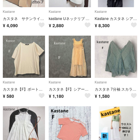
Kastane
Kastane
Kastane
カスタネ サテンライナー付きパイピングガウンコート/kas873（F）ベージュ系
kastane Uネックリブ プルオーバー オールシーズン ブラウン
Kastane カスタネ シアー リボンナイロンブルゾン アイボリー
¥
4,090
¥
2,880
¥
8,300
Kastane
Kastane
Kastane
カスタネ【F】ボートネックアシンメトリーリブTシャツ 半袖
カスタネ【F】シアーシャーリングロングワンピース ノースリーブ セット
カスタネ 7分袖 スカラップレースブラウス F グリーン系 Vネック 綿100%
¥
580
¥
1,180
¥
1,580