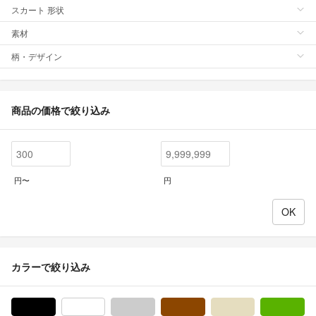
スカート 形状
素材
柄・デザイン
商品の価格で絞り込み
円〜
円
カラーで絞り込み
ブラック/黒色系
ホワイト/白色系
グレー/灰色系
ブラウン/茶色系
ベージュ系
グ