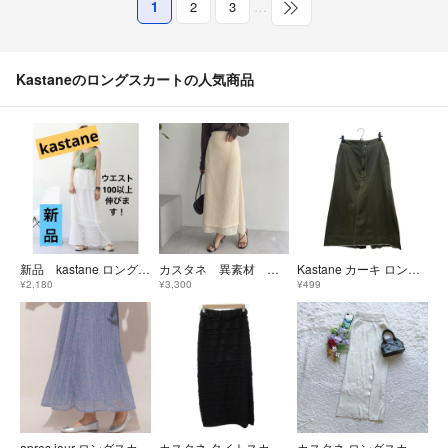
1
2
3
…
Kastaneのロングスカートの人気商品
新品 kastane ロングスカート レース切替スカート ホワイト フリルスカート ティアードスカート ニット 白 大きいサイズ
カスタネ 異素材 あみあみ ベージュ タイト ウエストゴム ロングスカート 無地
Kastane カーキ ロングスカート デニム フリーサイズ
¥2,180
¥3,300
¥499
apres jour ロングスカート 花柄 水色
カスタネ タイトスカート マキシ丈 ロング丈 0 黒 ブラック ティアード
カスタネ ロングスカート ニット リブ F フロントスリット シンプル 着回し