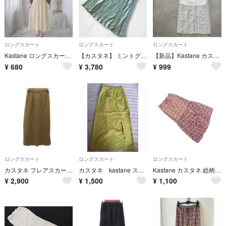
ロングスカート
ロングスカート
ロングスカート
Kastane ロングスカート【大人可愛い】 透かし編みニット F アイボリー
【カスタネ】 ミントグリーン サテン生地ロングフレアスカート 光沢感しわ加工
【新品】Kastane カスタネ♡ハシゴレーススカート♡ロング♡マキシ♡サイズ1
¥
680
¥
3,780
¥
999
ロングスカート
ロングスカート
ロングスカート
カスタネ フレアスカート マキシ丈 ロング丈 F ベージュ /SM20
カスタネ kastane スリットスカート タイトスカート
Kastane カスタネ 総柄 ロング スカート sizeF/ベージュ ■■ レディース
¥
2,900
¥
1,500
¥
1,100