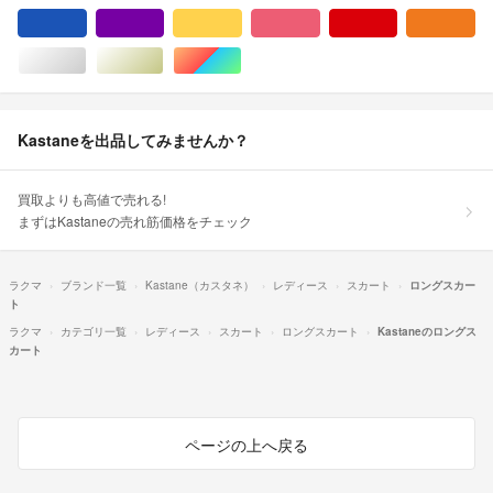
ブルー・ネイビー/青色系
パープル/紫色系
イエロー/黄色系
ピンク/桃色系
レッド/赤色系
オ
シルバー/銀色系
ゴールド/金色系
マルチカラー
Kastaneを出品してみませんか？
買取よりも高値で売れる!
まずはKastaneの売れ筋価格をチェック
ラクマ
ブランド一覧
Kastane（カスタネ）
レディース
スカート
ロングスカー
ト
ラクマ
カテゴリ一覧
レディース
スカート
ロングスカート
Kastaneのロングス
カート
ページの上へ戻る