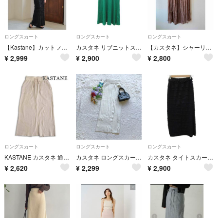
ロングスカート
ロングスカート
ロングスカート
【Kastane】カットフリルIラインスカート
カスタネ リブニットスカート フレアスカート ロング丈 マキシ丈 F 緑 無地
【カスタネ】シャーリングサテンスカート
¥
2,999
¥
2,900
¥
2,800
ロングスカート
ロングスカート
ロングスカート
KASTANE カスタネ 通年★ ワッフル ストレッチ ロング タイト スカート Sz.F レディース
カスタネ ロングスカート ニット リブ F フロントスリット シンプル 着回し
カスタネ タイトスカート マキシ丈 ロング丈 0 黒 ブラック ティアード
¥
2,620
¥
2,299
¥
2,900