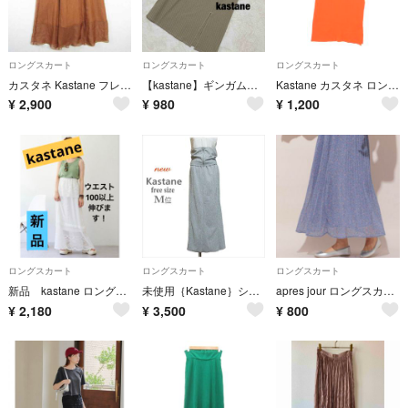
ロングスカート
ロングスカート
ロングスカート
カスタネ Kastane フレア ロング スカート F
【kastane】ギンガムチェック ロングタイトスカート
Kastane カスタネ ロング・マキシ丈スカート M オレンジ 【古着】【中古】【送料無料】
¥
2,900
¥
980
¥
1,200
ロングスカート
ロングスカート
ロングスカート
新品 kastane ロングスカート レース切替スカート ホワイト フリルスカート ティアードスカート ニット 白 大きいサイズ
未使用｛Kastane｝シルバーラメロングスカート ビスチェ付き カスタネ 光沢 レディース フリー M位
apres jour ロングスカート 花柄 水色
¥
2,180
¥
3,500
¥
800