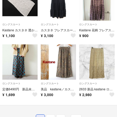
ロングスカート
ロングスカート
ロングスカート
Kastane カスタネ 透かし編み ティアード スカート sizeF/白 ■◇ レディース
カスタネ フレアスカート マキシ ティアード F 黒 ブラック /YI
Kastane 花柄 フレアスカート ロング丈 パープル系 Fサイズ
¥
1,100
¥
3,100
¥
900
ロングスカート
ロングスカート
ロングスカート
定価6490円 新品未開封【Kastane】アソートシアースカート
美品 kastane／カスタネ★ ペーズリー柄 ロングスカート F
2633 新品 kastane ロングスカート アイボリー レーヨン 麻 リネン
¥
1,699
¥
3,000
¥
2,980