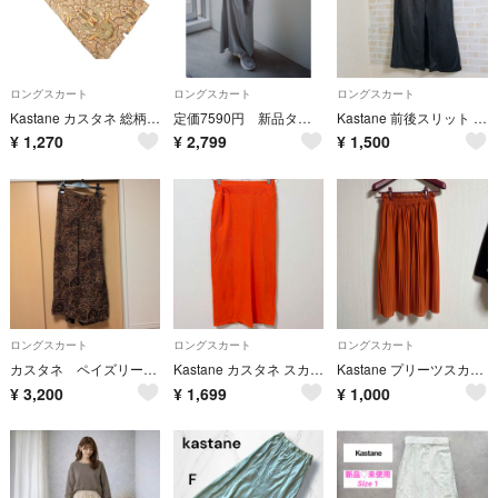
ロングスカート
ロングスカート
ロングスカート
Kastane カスタネ 総柄 ロング タイト スカート sizeF/茶x緑 ■◆ レディース
定価7590円 新品タグ付 【Kastane】ラメビスチェ＆スカートSET
Kastane 前後スリット シャイニースカート
¥
1,270
¥
2,799
¥
1,500
ロングスカート
ロングスカート
ロングスカート
カスタネ ペイズリー柄スカート
Kastane カスタネ スカート オレンジ お出かけ 体型カバー
Kastane プリーツスカート オレンジ
¥
3,200
¥
1,699
¥
1,000