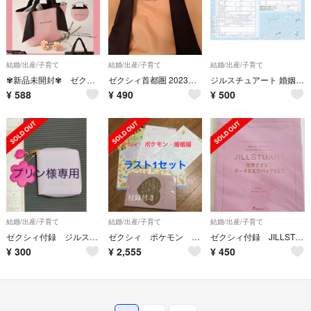
結婚/出産/子育て
結婚/出産/子育て
結婚/出産/子育て
✾新品未開封✾ ゼクシィ ジルスチュアート リバーシブルトートバッグ
ゼクシィ首都圏 2023年 02月号トートバッグのみ。
ジルスチュアート 婚姻届 美人百花
¥
588
¥
490
¥
500
結婚/出産/子育て
結婚/出産/子育て
結婚/出産/子育て
ゼクシィ付録 ジルスチュアート レザー調マルチケース＆婚姻届2枚
ゼクシィ ポケモン 婚姻届 ラスト1セット
ゼクシィ付録 JILLSTUART ポーチ&エコバックSET
¥
300
¥
2,555
¥
450