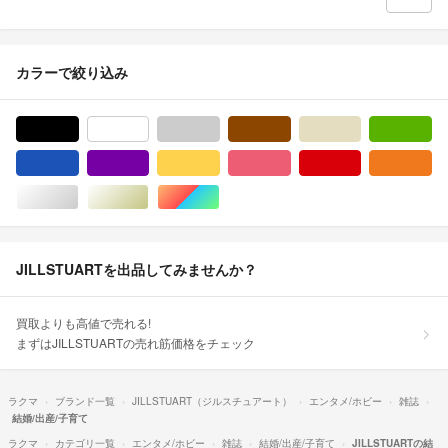
カラーで絞り込み
ブラック/黒色系
ホワイト/白色系
グレー/灰色系
ブラウン/茶色系
ベージュ系
グ
ブルー・ネイビー/青色系
パープル/紫色系
イエロー/黄色系
ピンク/桃色系
レッド/赤色系
オ
シルバー/銀色系
ゴールド/金色系
マルチカラー
JILLSTUARTを出品してみませんか？
買取よりも高値で売れる!
まずはJILLSTUARTの売れ筋価格をチェック
ラクマ
ブランド一覧
JILLSTUART（ジルスチュアート）
エンタメ/ホビー
雑誌
結婚/出産/子育て
ラクマ
カテゴリ一覧
エンタメ/ホビー
雑誌
結婚/出産/子育て
JILLSTUARTの結