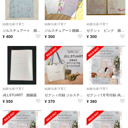
結婚/出産/子育て
結婚/出産/子育て
結婚/出産/子育て
ジルスチュアート 婚姻届
ジルスチュアート婚姻届、ゼクシィオリジナル婚姻届 他
ゼクシィ ピンク 婚姻届 2枚セット
¥
400
¥
300
¥
300
結婚/出産/子育て
結婚/出産/子育て
結婚/出産/子育て
JILLSTUART 婚姻届
ゼクシィ付録 ジルスチュアート 2WAY リバーシブル トートバッグ
ゼクシィ1月号付録 JILLSTUART マチ付BIGコスメポーチ
¥
550
¥
370
¥
380