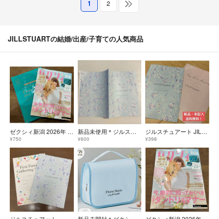
1
2
JILLSTUARTの結婚/出産/子育ての人気商品
ゼクシィ新潟 2026年 09月号 [雑誌] JILLSTUART ゼクシィ9月号 ゼクシィ 付録のみ ジルスチュアート
新品未使用＊ジルスチュアート JILL STUART 婚姻届 ゼクシィ付録
ジルスチュアート JILLSTUART 婚姻届 2枚セット ウェディング 結婚
¥750
¥600
¥398
ジルスチュアート 婚姻届&顔合わせ用シート
新品未開封＊ゼクシィ 2025年9月JILLSTUART コスメポーチ
ゼクシィ新潟 2026年 09月号 [雑誌] ゼクシィ9月号 ゼクシィ新潟 ゼクシィ 9月号