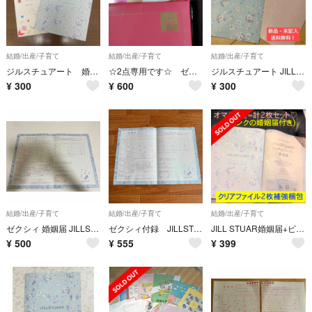
結婚/出産/子育て
結婚/出産/子育て
結婚/出産/子育て
ジルスチュアート 婚姻届&顔合わせ用シート
☆2点専用です☆ ゼクシィ 2025年 06月号 [雑誌]
ジルスチュアート JILLSTUART 婚姻届 2枚セット ウェディング 結婚
¥
300
¥
600
¥
300
結婚/出産/子育て
結婚/出産/子育て
結婚/出産/子育て
ゼクシィ 婚姻届 JILLSTUART
ゼクシィ付録 JILLSTUART 婚姻届
JILL STUAR婚姻届+ピンクの婚姻届＝計2枚セット クリアファイル2枚補強
¥
500
¥
555
¥
399