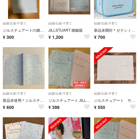
結婚/出産/子育て
結婚/出産/子育て
結婚/出産/子育て
ジルスチュアートの婚姻届
JILLSTUART 婚姻届
新品未開封＊ゼクシィ 2025年9月JILLSTUART コスメポーチ
¥
300
¥
1,200
¥
700
結婚/出産/子育て
結婚/出産/子育て
結婚/出産/子育て
新品未使用＊ジルスチュアート JILL STUART 婚姻届 ゼクシィ付録
ジルスチュアート JILLSTUART 婚姻届 2枚セット ウェディング 結婚
ジルスチュアート サムシングブルー色の婚姻届
¥
600
¥
398
¥
550