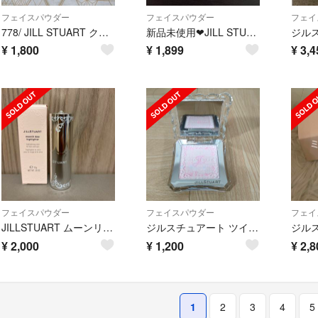
フェイスパウダー
フェイスパウダー
フェイ
778/ JILL STUART クリスタルルーセントフェイスパウダー 04
新品未使用❤︎JILL STUART フェイスカラー
¥
1,800
¥
1,899
¥
3,4
フェイスパウダー
フェイスパウダー
フェイ
JILLSTUART ムーンリット デュー ハイライター #07(限定色)
ジルスチュアート ツイードフェイスパウダー8g
¥
2,000
¥
1,200
¥
2,8
1
2
3
4
5