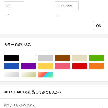
円〜
円
カラーで絞り込み
ブラック/黒色系
ホワイト/白色系
グレー/灰色系
ブラウン/茶色系
ベージュ系
グ
ブルー・ネイビー/青色系
パープル/紫色系
イエロー/黄色系
ピンク/桃色系
レッド/赤色系
オ
シルバー/銀色系
ゴールド/金色系
マルチカラー
JILLSTUARTを出品してみませんか？
買取よりも高値で売れる!