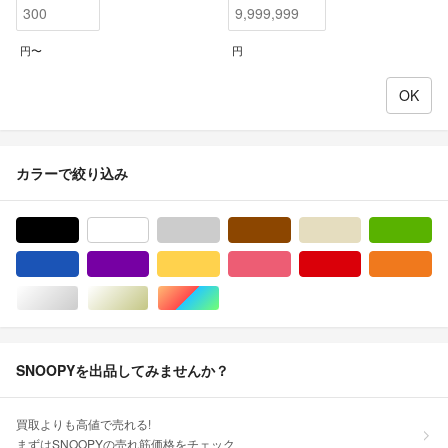
円〜
円
カラーで絞り込み
ブラック/黒色系
ホワイト/白色系
グレー/灰色系
ブラウン/茶色系
ベージュ系
グ
ブルー・ネイビー/青色系
パープル/紫色系
イエロー/黄色系
ピンク/桃色系
レッド/赤色系
オ
シルバー/銀色系
ゴールド/金色系
マルチカラー
SNOOPYを出品してみませんか？
買取よりも高値で売れる!
まずはSNOOPYの売れ筋価格をチェック