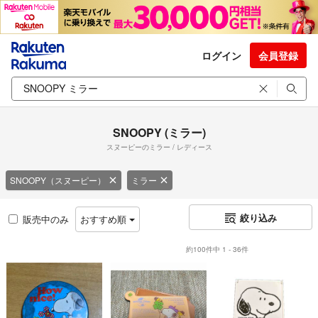
ログイン
会員登録
SNOOPY (ミラー)
スヌーピーのミラー / レディース
SNOOPY（スヌーピー）
ミラー
絞り込み
販売中のみ
おすすめ順
約100件中 1 - 36件