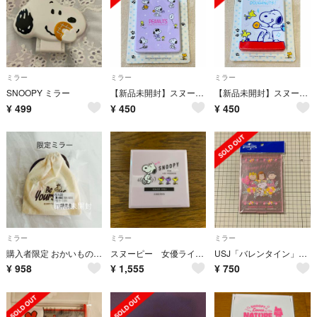
ミラー
ミラー
ミラー
SNOOPY ミラー
【新品未開封】スヌーピー コンパクトダブルミラー パープル系
【新品未開封】スヌーピー コンパクトダブルミラー ドーナツ大好き柄
¥
499
¥
450
¥
450
ミラー
ミラー
ミラー
購入者限定 おかいものSNOOPY缶ミラー IVORY
スヌーピー 女優ライト付き 折りたたみミラー
USJ「バレンタイン」スヌーピー 折りたたみミラー鏡 SNOOPY ピンクハート
¥
958
¥
1,555
¥
750