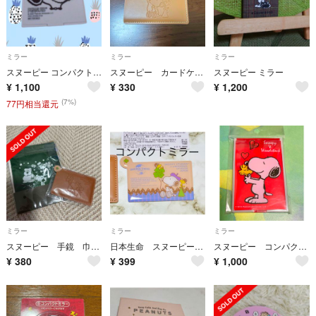
ミラー
ミラー
ミラー
スヌーピー コンパクトミラー ほぼ未使用 7x7cm 送料込
スヌーピー カードケース付きミラー
スヌーピー ミラー
¥
1,100
¥
330
¥
1,200
(7%)
77円相当還元
ミラー
ミラー
ミラー
スヌーピー 手鏡 巾着 セット
日本生命 スヌーピー コンパクトミラー
スヌーピー コンパクト ミラー 2012 撮影のため開封 日本製
¥
380
¥
399
¥
1,000