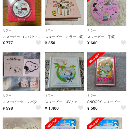
ミラー
ミラー
ミラー
スヌーピー コンパクトミラー 新品未使用
スヌーピー ミラー 鏡
スヌーピー 手鏡
¥
777
¥
350
¥
600
ミラー
ミラー
ミラー
スヌーピー☆コンパクトミラー おまけ付き
スヌーピー UVチェックミラー SNOOPY TOWN Shop 2007
SNOOPY スヌーピー コンパクトミラー
¥
598
¥
1,400
¥
500