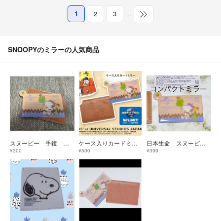
1
2
3
…
SNOOPYのミラーの人気商品
スヌーピー 手鏡 ミラー
ケース入りカードミラー SNOOPY
日本生命 スヌーピー コンパクトミラー
¥300
¥500
¥399