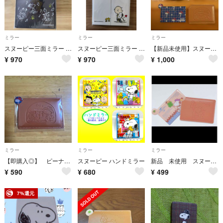
ミラー
ミラー
ミラー
スヌーピー三面ミラー ブラック#化粧鏡#手鏡#スタンドミラー
スヌーピー三面ミラー ホワイト#化粧鏡#手鏡#スタンドミラー
【新品未使用】スヌーピー フェイス柄ポーチ&ケース付きカードミラー
¥
970
¥
970
¥
1,000
ミラー
ミラー
ミラー
【即購入◎】 ピーナッツ スヌーピー ケース付き カードミラー 茶 非売品
スヌーピー ハンドミラー
新品 未使用 スヌーピー ケース入りカードミラー
¥
590
¥
680
¥
499
7%還元