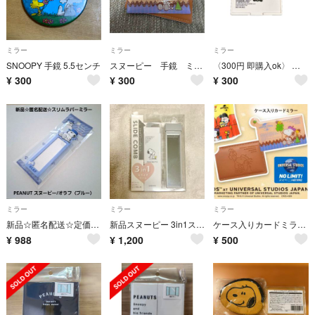
ミラー
ミラー
ミラー
SNOOPY 手鏡 5.5センチ
スヌーピー 手鏡 ミラー
〈300円 即購入ok〉 スヌーピー コンパクトミラー
¥
300
¥
300
¥
300
ミラー
ミラー
ミラー
新品☆匿名配送☆定価以下!!スヌーピー スリムラバーミラー 鏡/オラフ（ブルー）
新品スヌーピー 3in1スライドコーム ミラー＆くし＆小物入れ
ケース入りカードミラー SNOOPY
¥
988
¥
1,200
¥
500