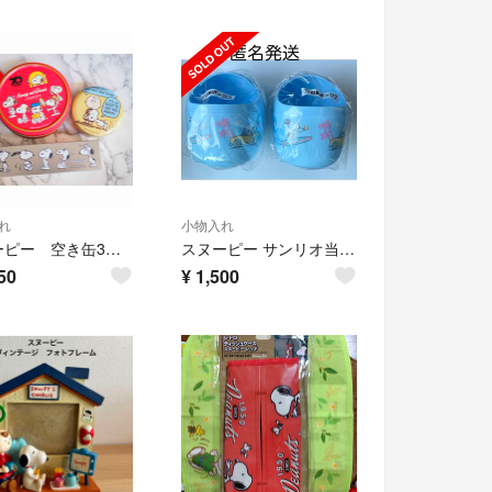
れ
小物入れ
スヌーピー 空き缶3個 キーホルダーセット SNOOPY
スヌーピー サンリオ当りくじ 収納ボックス2点セット
50
¥
1,500