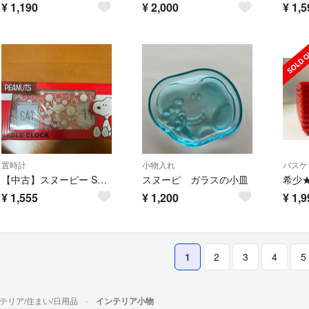
¥
1,190
¥
2,000
¥
1,5
置時計
小物入れ
バスケ
【中古】スヌーピー SNOOPY 時計
スヌーピ ガラスの小皿
¥
1,555
¥
1,200
¥
1,9
1
2
3
4
5
テリア/住まい/日用品
インテリア小物