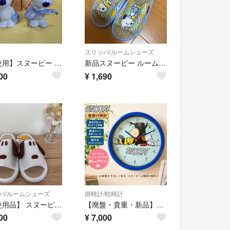
スリッパ/ルームシューズ
【未使用】スヌーピー 陶器製 貯金箱 野球・サックス 2種セット
新品スヌーピー ルームスリッパ 畳タタミスリッパ ルームシューズ SNOOPY
00
¥
1,690
パ/ルームシューズ
掛時計/柱時計
【未使用品】 スヌーピー 耳付きメッシュスリッパ
【廃盤・貴重・新品】SNOOPY スヌーピー 壁掛け時計 ブルー 26cm
00
¥
7,000