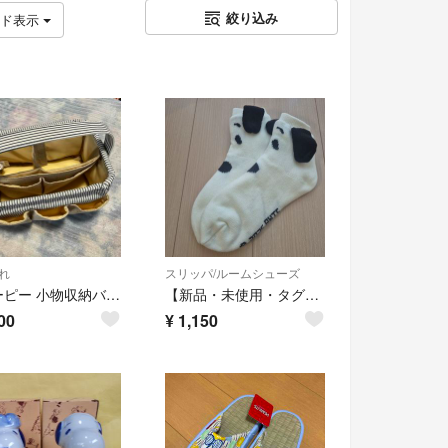
絞り込み
ッド表示
れ
スリッパ/ルームシューズ
スヌーピー 小物収納バッグ
【新品・未使用・タグ付き】PEANUTS スヌーピー 立体耳付き ボア ルームソックス 23-25cm
00
¥
1,150