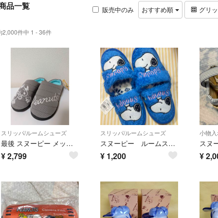
商品一覧
販売中のみ
おすすめ順
グリ
約2,000件中 1 - 36件
スリッパ/ルームシューズ
スリッパ/ルームシューズ
小物入
最後 スヌーピー メッシュ スリッポン サボ ルームシューズ スリッパ
スヌーピー ルームスリッパ 2足セット
¥
2,799
¥
1,200
¥
2,0