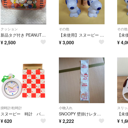
クッション
その他
その他
新品タグ付き PEANUTS スヌーピー レトロフィルム2wayクッション カメラフィルムデザイン オレンジ プライズ品 マット
【未使用】スヌーピー 陶器製 貯金箱 野球 2個セット
¥
2,500
¥
3,000
¥
4,0
掛時計/柱時計
小物入れ
スリッ
スヌーピー 時計 バスルームクロック タオル掛け付 置時計
SNOOPY 壁掛けレターラック サリー&ルーシー
¥
620
¥
2,222
¥
1,6