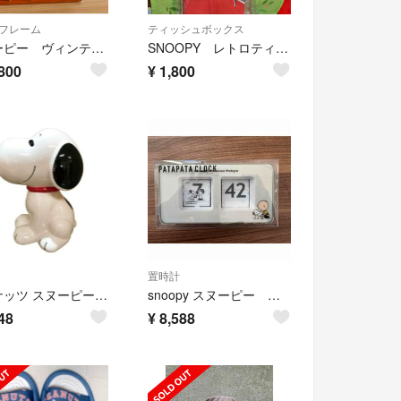
フレーム
ティッシュボックス
スヌーピー ヴィンテージ フォトフレーム レア 当時物
SNOOPY レトロティッシュケース
800
¥
1,800
置時計
ピーナッツ スヌーピー 貯金箱 お座りバンク 小 グッズ (MCOR)(MCD)
snoopy スヌーピー ミュージアム限定 パタパタクロック 時計 完売品 限定
48
¥
8,588