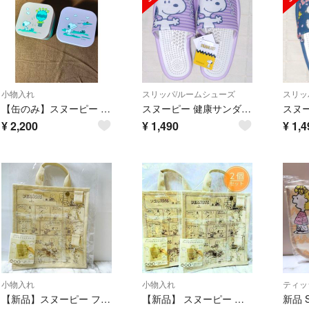
小物入れ
スリッパ/ルームシューズ
スリッ
【缶のみ】スヌーピー キューブティン
スヌーピー 健康サンダル スリッパ 室内履き パープル 新品 タグ付き
¥
2,200
¥
1,490
¥
1,4
小物入れ
小物入れ
ティッ
【新品】スヌーピー フック付き マルチポケット ベージュ 小物入れ インテリア
【新品】 スヌーピー フック付き マルチポケット ベージュ ２個セット 小物入れ