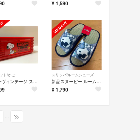
90
¥
1,590
ット/かご
スリッパ/ルームシューズ
希少★ヴィンテージ スヌーピー コンテナ収納ボックス カゴ 昭和レトロ
新品スヌーピー ルームスリッパ 畳タタミスリッパ ルームシューズ SNOOPY
99
¥
1,790
…