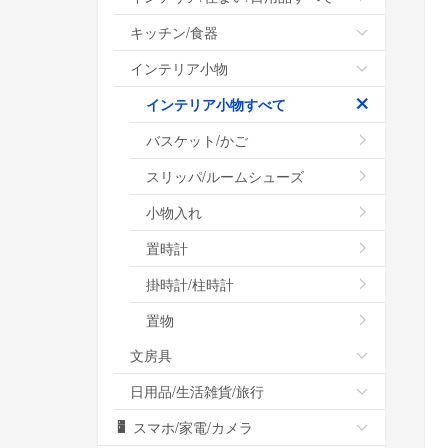
キッチン/食器
インテリア小物
インテリア小物すべて
バスケット/かご
スリッパ/ルームシューズ
小物入れ
置時計
掛時計/柱時計
置物
文房具
日用品/生活雑貨/旅行
スマホ/家電/カメラ