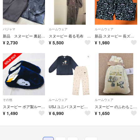
パジャマ
ルームウェア
ルームウェア
新品 スヌーピー 裏起毛 長袖パジャマ
スヌーピー 着る毛布 ルームウェア
新品 スヌーピー 長ズボン
¥
2,730
¥
5,500
¥
1,980
その他
ルームウェア
ルームウェア
スヌーピー ボア製ルームシューズ ネイビー 新品 タグ付き
USJ ユニバ スヌーピー チャーリーブラウン ルームウェア パジャマ セット
スヌーピー のふわもこきんちゃく入りルームソックス
¥
1,490
¥
6,990
¥
1,650