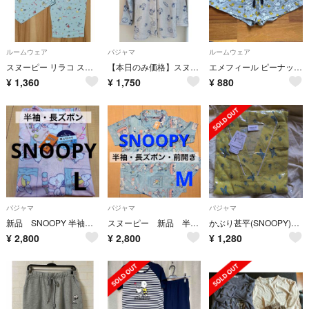
ルームウェア
パジャマ
ルームウェア
スヌーピー リラコ ステテコ LL
【本日のみ価格】スヌーピー パジャマ レディース 長袖
エメフィール ピーナッツ スヌーピー ルームウェア ショートパンツ M
¥
1,360
¥
1,750
¥
880
パジャマ
パジャマ
パジャマ
新品 SNOOPY 半袖 長ズボン 前開き 冷感 パジャマ ルームウェア L
スヌーピー 新品 半袖 長ズボン 前開き 冷感 パジャマ ルームウェア M
かぶり甚平(SNOOPY)男女兼用Lｻｲｽﾞ
¥
2,800
¥
2,800
¥
1,280