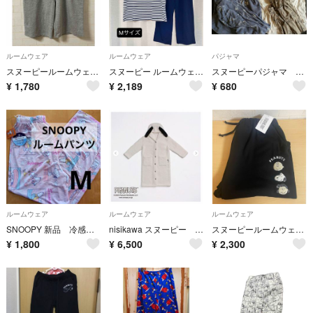
ルームウェア
ルームウェア
パジャマ
スヌーピールームウェア ルームパンツ
スヌーピー ルームウェア パジャマ 上下セット Mサイズ ネイビー ボーダー
スヌーピーパジャマ ２セット
¥
1,780
¥
2,189
¥
680
ルームウェア
ルームウェア
ルームウェア
SNOOPY 新品 冷感 ロングパンツ ルームパンツ ピンク M
nisikawa スヌーピー 着る毛布
スヌーピールームウェア ルームパンツ
¥
1,800
¥
6,500
¥
2,300