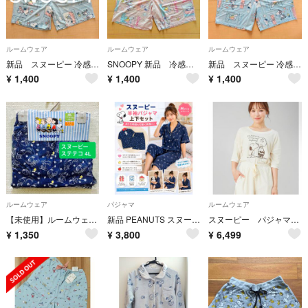
ルームウェア
ルームウェア
ルームウェア
新品 スヌーピー 冷感 ハーフパンツ ルームパンツ 部屋着 ブルー M
SNOOPY 新品 冷感 ハーフパンツ ルームパンツ 部屋着 ピンク M
新品 スヌーピー 冷感 ハーフパンツ ルームパンツ ブルー L
¥
1,400
¥
1,400
¥
1,400
ルームウェア
パジャマ
ルームウェア
【未使用】ルームウェア スヌーピー ステテコ ワイド4Lネイビー
新品 PEANUTS スヌーピー 半袖パジャマ 上下セット Mサイズ ネイビー
スヌーピー パジャマ Luanna Jena 未使用未開封
¥
1,350
¥
3,800
¥
6,499