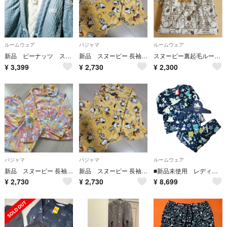
ルームウェア
パジャマ
ルームウェア
新品 ピーナッツ スヌーピー 半纏 はんてん ジャケット M～L レディース
新品 スヌーピー 長袖パジャマ
スヌーピー裏起毛ルームパンツ
¥
3,399
¥
2,730
¥
2,300
パジャマ
パジャマ
ルームウェア
新品 スヌーピー 長袖パジャマ
新品 スヌーピー 長袖パジャマ
■新品未使用 レディース スヌーピー ルームウェア ナイトウェア 上下セット L
¥
2,730
¥
2,730
¥
8,699