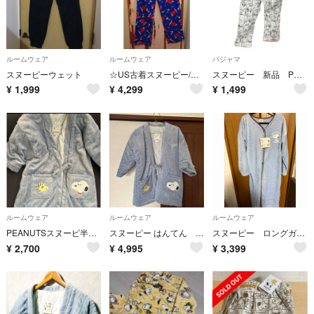
ルームウェア
ルームウェア
パジャマ
スヌーピーウェット
☆US古着スヌーピー/パジャマパンツ/フリース/S
スヌーピー 新品 PEANUTS Mサイズ
¥
1,999
¥
4,299
¥
1,499
ルームウェア
ルームウェア
ルームウェア
PEANUTSスヌーピ半纏 M〜L
スヌーピー はんてん もこもこ ブルー
スヌーピー ロングガウン ルームウェア 着る毛布 くるまろん 新品 М-Lサイズ
¥
2,700
¥
4,995
¥
3,399