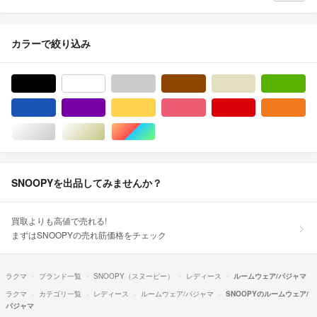
カラーで絞り込み
ブラック/黒色系
ホワイト/白色系
グレー/灰色系
ブラウン/茶色系
ベージュ系
グ
ブルー・ネイビー/青色系
パープル/紫色系
イエロー/黄色系
ピンク/桃色系
レッド/赤色系
オ
シルバー/銀色系
ゴールド/金色系
マルチカラー
SNOOPYを出品してみませんか？
買取よりも高値で売れる!
まずはSNOOPYの売れ筋価格をチェック
ラクマ
ブランド一覧
SNOOPY（スヌーピー）
レディース
ルームウェア/パジャマ
ラクマ
カテゴリ一覧
レディース
ルームウェア/パジャマ
SNOOPYのルームウェア/
パジャマ