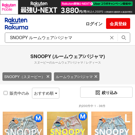
ログイン
会員登録
SNOOPY (ルームウェア/パジャマ)
スヌーピーのルームウェア/パジャマ / レディース
SNOOPY（スヌーピー）
ルームウェア/パジャマ
絞り込み
販売中のみ
おすすめ順
約200件中 1 - 36件