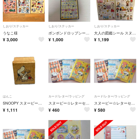
しおり/ステッカー
しおり/ステッカー
しおり/ステッカー
うなこ様
ボンボンドロップシールｍｉｎｉ スヌーピー
大人の図鑑シール スヌーピー 2枚セット フレンズ編 ファミリー編 ピーナッツ
¥
3,000
¥
1,000
¥
1,199
はんこ
カード/レター/ラッピング
カード/レター/ラッピング
SNOOPY スヌーピー ヴィンテージ木製スタンプ
スヌーピー☆レターセット３セット
スヌーピー☆レターセット３セット
¥
1,111
¥
460
¥
580