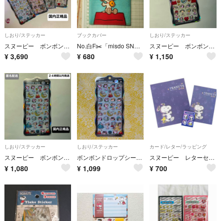
しおり/ステッカー
ブックカバー
しおり/ステッカー
スヌーピー ボンボンドロップシール 最新作 ちゅるきら ４種コンプリートセット 変装 たくさん きょうだいたち フレンズ 正規品
No.白F✂️「misdo SNOOPY スケジュールン」の手帳カバー
スヌーピー ボンボンドロップシール 最新作 ちゅるきら たくさん オーロラ サンスター文具 【国内正規品】 PEANUTS
¥
3,690
¥
680
¥
1,150
しおり/ステッカー
しおり/ステッカー
カード/レター/ラッピング
スヌーピー ボンボンドロップシール 最新作 ちゅるきら 変装 オーロラ サンスター文具 【国内正規品】 PEANUTS
ボンボンドロップシールchurukira スヌーピー 変装 最新作 サンスター文具 国内正規品
スヌーピー レターセット２組 （株）山野紙業務
¥
1,080
¥
1,099
¥
700