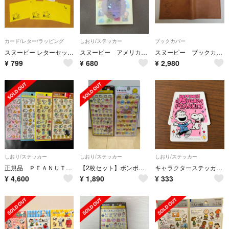
カード/レター/ラッピング
しおり/ステッカー
ブックカバー
スヌーピー レターセット 封筒3枚と紙6枚 スヌーピー好きな方にどうぞ
スヌーピー アメリカンテイスト第１２弾 ミックスシールセット ポップコーン
スヌーピー ブックカバー 文庫本サイズ
¥
799
¥
680
¥
2,980
しおり/ステッカー
しおり/ステッカー
しおり/ステッカー
正規品 ＰＥＡＮＵＴＳ ボンボンドロップシール ４種類
【2枚セット】ボンボンドロップシールｍｉｎｉスヌーピー プチドロスマイリー
キャラクターステッカー スヌーピー ピーナッツ ７５周年
¥
4,600
¥
1,890
¥
333