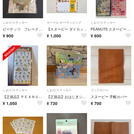
しおり/ステッカー
カード/レター/ラッピング
しおり/ステッカー
ピーナッツ フレークステッカー スヌーピー サーフ ＰＫＳ３３９
【スヌーピー ダイカットレター2点】大人気キャラクター 水色 白 クッキー 便箋
PEANUTS スヌーピー ブロックシール 2種セット
¥
900
¥
1,000
¥
600
しおり/ステッカー
しおり/ステッカー
ブックカバー
【正規品】ＰＥＡＮＵＴＳ ボンボンドロップシール ビーグル・スカウト
【正規品】おはじきシールフレーク スヌーピーブラザーズ
スヌーピー 手帳カバー
¥
1,050
¥
730
¥
700