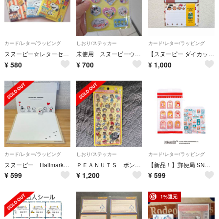
カード/レター/ラッピング
しおり/ステッカー
カード/レター/ラッピング
スヌーピー☆レターセット３セット
未使用 スヌーピーウォーターシール
【スヌーピー ダイカットレター2点】大人気キャラクター 水色 白 クッキー 便箋
¥
580
¥
700
¥
1,000
カード/レター/ラッピング
しおり/ステッカー
カード/レター/ラッピング
スヌーピー Hallmark 立体メッセージカードPEANUTS
ＰＥＡＮＵＴＳ ボンボンドロップシール スヌーピー＆フレンズ
【新品！】郵便局 SNOOPY ちょこっと袋セット
¥
599
¥
1,200
¥
599
1%還元