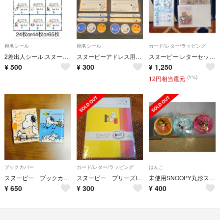
宛名シール
宛名シール
カード/レター/ラッピング
2差出人シール スヌーピー 1シート 24or 44or65枚×4シート
スヌーピーアドレス用ラベル2枚
スヌーピー レターセット 封筒 まとめて Hallmark PEANUTS
¥
500
¥
300
¥
1,250
(1%)
12円相当還元
ブックカバー
カード/レター/ラッピング
はんこ
スヌーピー ブックカバー 2点セット SNOOPY PEANUTS
スヌーピー プリーズII【レターセット】
未使用SNOOPY丸形スタンプ3点セット
¥
650
¥
300
¥
400