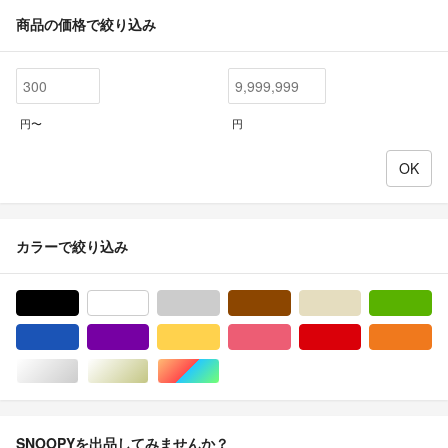
商品の価格で絞り込み
円〜
円
カラーで絞り込み
ブラック/黒色系
ホワイト/白色系
グレー/灰色系
ブラウン/茶色系
ベージュ系
グ
ブルー・ネイビー/青色系
パープル/紫色系
イエロー/黄色系
ピンク/桃色系
レッド/赤色系
オ
シルバー/銀色系
ゴールド/金色系
マルチカラー
SNOOPYを出品してみませんか？