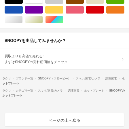
ブラック/黒色系
ホワイト/白色系
グレー/灰色系
ブラウン/茶色系
ベージュ系
グ
ブルー・ネイビー/青色系
パープル/紫色系
イエロー/黄色系
ピンク/桃色系
レッド/赤色系
オ
シルバー/銀色系
ゴールド/金色系
マルチカラー
SNOOPYを出品してみませんか？
買取よりも高値で売れる!
まずはSNOOPYの売れ筋価格をチェック
ラクマ
ブランド一覧
SNOOPY（スヌーピー）
スマホ/家電/カメラ
調理家電
ホ
ットプレート
ラクマ
カテゴリ一覧
スマホ/家電/カメラ
調理家電
ホットプレート
SNOOPYの
ホットプレート
ページの上へ戻る