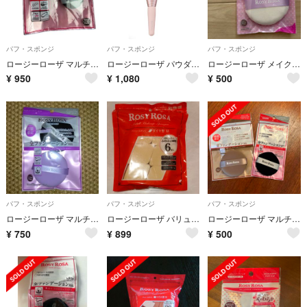
パフ・スポンジ
パフ・スポンジ
パフ・スポンジ
ロージーローザ マルチファンデブラシ＆パフ プチサイズ(1セット)
ロージーローザ パウダーファンブラシ ピンク(1本)
ロージーローザ メイクフィックスパフ 新品未使用未開封
¥
950
¥
1,080
¥
500
パフ・スポンジ
パフ・スポンジ
パフ・スポンジ
ロージーローザ マルチファンデパフ PL&BK (2個入) 限定カラー
ロージーローザ バリュースポンジダイヤ型 (6個入)
ロージーローザ マルチファンデパフとスリムタイプ 一個ずつのセット
¥
750
¥
899
¥
500