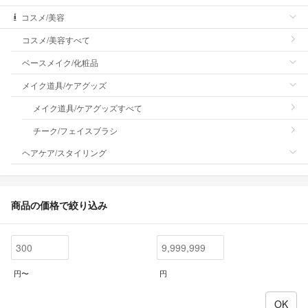
コスメ/美容
コスメ/美容すべて
ベースメイク/化粧品
メイク道具/ケアグッズ
メイク道具/ケアグッズすべて
チーク/フェイスブラシ
ヘアケア/スタイリング
商品の価格で絞り込み
円〜
円