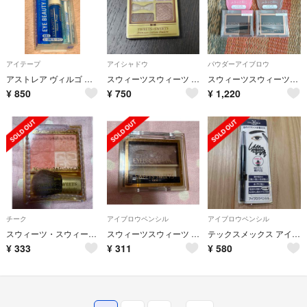
アイテープ
アイシャドウ
パウダーアイブロウ
アストレア ヴィルゴ アイビューティー フィクサー WP(7ml)
スウィーツスウィーツ プレミアムガトーシャドウ 04 ベリーブレッド(1コ入)
スウィーツスウィーツ アイブロウワックス ピンクブラウン アッシュブラウン 新品
¥
850
¥
750
¥
1,220
チーク
アイブロウペンシル
アイブロウペンシル
スウィーツ・スウィーツ プレミアムショコラチークス 03 お値下げ✨️
スウィーツスウィーツ アイブロウワックス 03 ピンクブラウン
テックスメックス アイブロウペンシル ナチュラルブラック(1本入)
¥
333
¥
311
¥
580