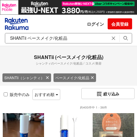
ログイン
会員登録
SHANTii (ベースメイク/化粧品)
シャンティのベースメイク/化粧品 / コスメ/美容
SHANTii（シャンティ）
ベースメイク/化粧品
絞り込み
販売中のみ
おすすめ順
約400件中 1 - 36件