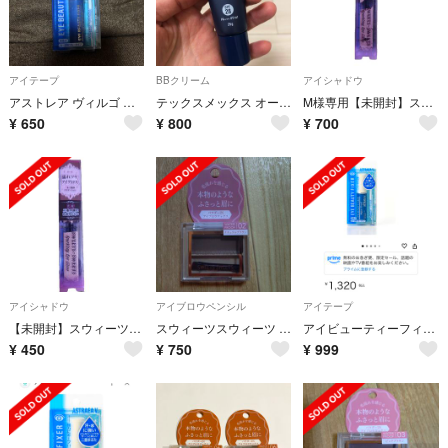
アイテープ
BBクリーム
アイシャドウ
アストレア ヴィルゴ アイビューティー フィクサー WP(7ml)
テックスメックス オールインワンクリームBB (ファンデーション)(25g)
M様専用【未開封】スウィーツスウィーツ スパークリングアイグロス 01
¥
650
¥
800
¥
700
アイシャドウ
アイブロウペンシル
アイテープ
【未開封】スウィーツスウィーツ スパークリングアイグロス 01 ミルキーベージュ
スウィーツスウィーツ アイブロウワックス ナチュラルブラウン(1個)
アイビューティーフィクサーWP ミニ 二重まぶ
¥
450
¥
750
¥
999