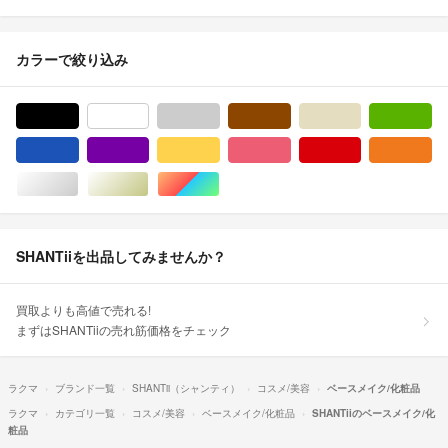
カラーで絞り込み
ブラック/黒色系
ホワイト/白色系
グレー/灰色系
ブラウン/茶色系
ベージュ系
グ
ブルー・ネイビー/青色系
パープル/紫色系
イエロー/黄色系
ピンク/桃色系
レッド/赤色系
オ
シルバー/銀色系
ゴールド/金色系
マルチカラー
SHANTiiを出品してみませんか？
買取よりも高値で売れる!
まずはSHANTiiの売れ筋価格をチェック
ラクマ
ブランド一覧
SHANTii（シャンティ）
コスメ/美容
ベースメイク/化粧品
ラクマ
カテゴリ一覧
コスメ/美容
ベースメイク/化粧品
SHANTiiのベースメイク/化
粧品