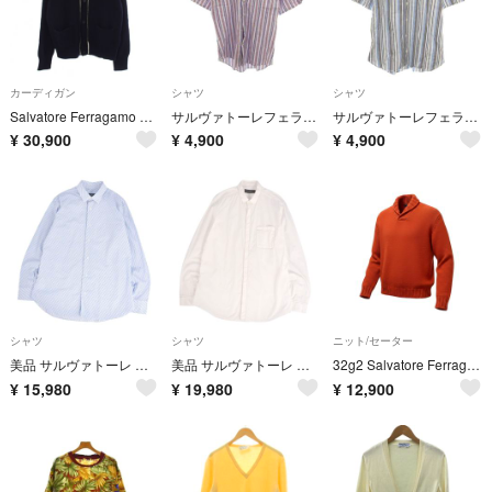
カーディガン
シャツ
シャツ
Salvatore Ferragamo ニット カーディガン 長袖 XL 紺
サルヴァトーレフェラガモ 美品 シャツ 15 1/2 青 ブルー 半袖 /NL
サルヴァトーレフェラガモ 美品 シャツ M 青 ブルー 白 ホワイト
¥
30,900
¥
4,900
¥
4,900
シャツ
シャツ
ニット/セーター
美品 サルヴァトーレ フェラガモ Salvatore Ferragamo シャツ 長袖 ガンチーニ 総柄 コットン トップス メンズ L ブルー
美品 サルヴァトーレ フェラガモ Salvatore Ferragamo シャツ ロングスリーブ 長袖 コットン トップス メンズ Lホワイト
32g2 Salvatore Ferragamo サルヴァトーレフェラガモ ニットセーター 襟付きニットプルオーバー トップス Mサイズ オレンジ メンズ 男性用u02t
¥
15,980
¥
19,980
¥
12,900