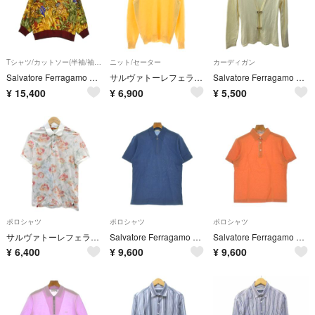
Tシャツ/カットソー(半袖/袖なし)
ニット/セーター
カーディガン
Salvatore Ferragamo Tシャツ・カットソー M 赤 【古着】【中古】【送料無料】
サルヴァトーレフェラガモ ニット Vネック カシミヤ混 セーター S 黄色
Salvatore Ferragamo サルヴァトーレフェラガモ メンズ カーディガン SIZE M ライトイエロー
¥
15,400
¥
6,900
¥
5,500
ポロシャツ
ポロシャツ
ポロシャツ
サルヴァトーレフェラガモ ポロシャツ カットソー ポロカラー S マルチカラー
Salvatore Ferragamo ポロシャツ M 青 【古着】【中古】【送料無料】
Salvatore Ferragamo ポロシャツ M オレンジ 【古着】【中古】【送料無料】
¥
6,400
¥
9,600
¥
9,600