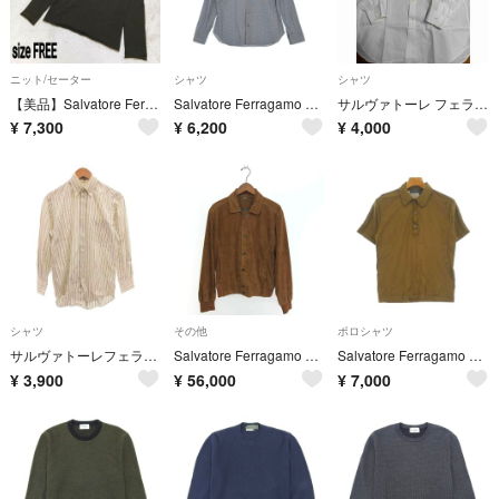
ニット/セーター
シャツ
シャツ
【美品】Salvatore Ferragamo ミドルゲージハイネックニット
Salvatore Ferragamo カジュアルシャツ S 紺 【古着】【中古】【送料無料】
サルヴァトーレ フェラガモ シャツ 16 ½
¥
7,300
¥
6,200
¥
4,000
シャツ
その他
ポロシャツ
サルヴァトーレフェラガモ ストライプシャツ S 長袖 白
Salvatore Ferragamo サルヴァトーレフェラガモ スエードレザージャケット サイズ:48 VINTAGE ブラウン メンズ / 241021000989
Salvatore Ferragamo ポロシャツ S 茶 【古着】【中古】【送料無料】
¥
3,900
¥
56,000
¥
7,000