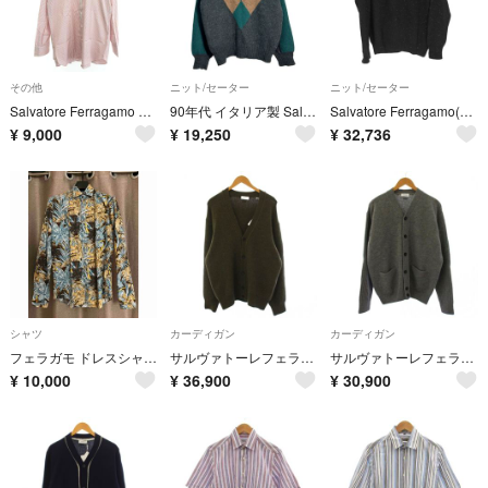
その他
ニット/セーター
ニット/セーター
Salvatore Ferragamo サルヴァトーレフェラガモ 長袖シャツ サイズ:L ガンチーニ刺繍/ストライプ/ボタンダウン ピンク メンズ / 241021001025
90年代 イタリア製 Salvatore Ferragamo サルヴァトーレ フェラガモ ハイネック モヘアニットセーター (メンズ L)中古 古着 Y5470
Salvatore Ferragamo(サルヴァトーレフェラガモ) メンズ
¥
9,000
¥
19,250
¥
32,736
シャツ
カーディガン
カーディガン
フェラガモ ドレスシャツ アロハ柄 Sサイズ 極美品
サルヴァトーレフェラガモ ニット カーディガン 長袖 Vネック L グリーン
サルヴァトーレフェラガモ ニット カーディガン 長袖 Vネック L グレー
¥
10,000
¥
36,900
¥
30,900