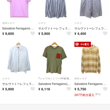
ポロシャツ
シャツ
シャツ
Salvatore Ferragamo ポロシャツ M 紫 【古着】【中古】【送料無料】
サルヴァトーレフェラガモ シャツ 長袖 ストライプ レギュラーカラー グレー L
サルヴァトーレフェラガモ シャツ 長袖 ストライプ ボタンダウンカラー
¥
9,600
¥
5,900
¥
4,400
5%還元
シャツ
Tシャツ/カットソー(半袖/袖なし)
ポロシャツ
サルヴァトーレフェラガモ シャツ 長袖 レギュラーカラー 白 ホワイト 無地 L
Salvatore Ferragamo(サルヴァトーレフェラガモ) メンズ
Salvatore Ferragamo サルバトーレ フェラガモ ボーダーニットポロシャツ ブラウン XL
¥
5,900
¥
6,116
¥
5,750
(5%)
287円相当還元