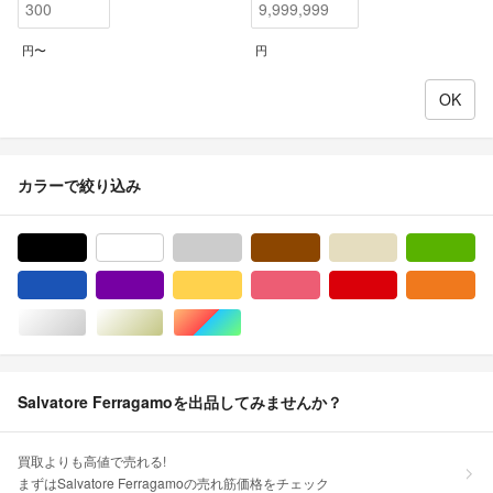
円〜
円
カラーで絞り込み
ブラック/黒色系
ホワイト/白色系
グレー/灰色系
ブラウン/茶色系
ベージュ系
グ
ブルー・ネイビー/青色系
パープル/紫色系
イエロー/黄色系
ピンク/桃色系
レッド/赤色系
オ
シルバー/銀色系
ゴールド/金色系
マルチカラー
Salvatore Ferragamoを出品してみませんか？
買取よりも高値で売れる!
まずはSalvatore Ferragamoの売れ筋価格をチェック