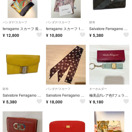
バンダナ/スカーフ
バンダナ/スカーフ
財布
ferragamo スカーフ 長さ86cm 未使用
ferragamo スカーフ 160*42cm
Salvatore Ferragamo フェラガモ ガンチーニ ハラコ 二つ折り 長財布 ウォレット 札入れ 小銭入れ ダークブラウン系×グレー系 DP6231
¥
12,800
¥
10,800
¥
5,380
財布
バンダナ/スカーフ
キーホルダー
Salvatore Ferragamo フェラガモ ヴァラ レザー 二つ折り 長財布 ウォレット 札入れ 小銭入れ カード入れ イエロー系 DP6228
Salvatore Ferragamo ガンチーニ スカーフ サルバトーレ
極美品‼️レア色‼️フェラガモ ヴァラリボン キーリング チャーム ミントグリーン
¥
5,380
¥
18,000
¥
9,180