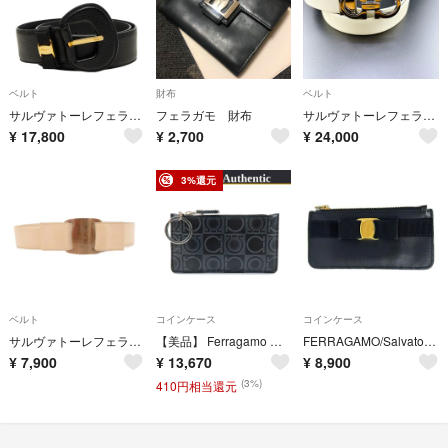
ベルト
財布
ベルト
サルヴァトーレフェラガモ ヴァラ リボン 型押し ベルト サイズ 70 レザー レディース Salvatore Ferragamo 【1-0284273】
フェラガモ 財布
サルヴァトーレフェラガモ ガンチーニ リバーシブルベルト 白 黒 94cm
¥
17,800
¥
2,700
¥
24,000
3%還元
ベルト
コインケース
コインケース
サルヴァトーレフェラガモ レザーベルト ロゴバックル 白 ホワイト /JS
【美品】 Ferragamo フェラガモ Gancini ガンチーニ コインケース キーリング付き JS-221224 ブラック / レザー
FERRAGAMO/SalvatoreFerragamo(サルバトーレフェラガモ) コインケース美品 ヴァラ 黒 リボン レザー
¥
7,900
¥
13,670
¥
8,900
(3%)
410円相当還元