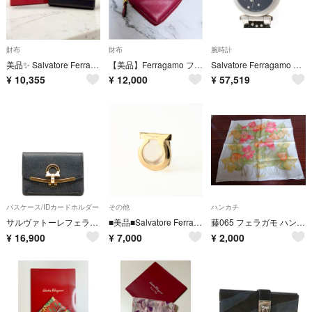
財布
財布
腕時計
美品✨ Salvatore Ferragamo ガンチーニ 三つ折り財布 本革
【美品】Ferragamo フェラガモ コインケース ガンチーニ ハート レザー
Salvatore Ferragamo サルヴァトーレフェラガモ スタッズベルトウォッチ FI2100013 腕時計 ステンレススチール/カワ カワ ブラック クオーツ ブラック文字盤 レディース【中古】432
¥
10,355
¥
12,000
¥
57,519
パスケース/IDカードホルダー
その他
ハンカチ
サルヴァトーレフェラガモ ガンチーニ カードケース レザー レディース Salvatore Ferragamo 【1-0219062】
■美品■Salvatore Ferragamo サルヴァトーレフェラガモ スカーフリング ガンチーニ ブランド古着【中古】20260806/RB0345
藤065 フェラガモ ハンカチ 未使用 美品
¥
16,900
¥
7,000
¥
2,000