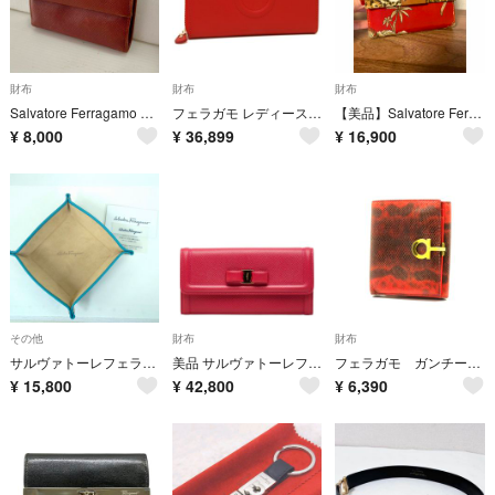
財布
財布
財布
Salvatore Ferragamo フェラガモ 二折り財布 レザー 箱付
フェラガモ レディース 長財布 22C843 0683626 レッド
【美品】Salvatore Ferragamo 二つ折り財布 レオパード柄
¥
8,000
¥
36,899
¥
16,900
その他
財布
財布
サルヴァトーレフェラガモ カーフレザー トレイ アクセサリートレイ 小物入れ
美品 サルヴァトーレフェラガモ ヴァラリボン 長財布 ロングウォレット DP-22D154 レザー レディース Salvatore Ferragamo 【230-85119】
フェラガモ ガンチーニ 二つ折り財布 赤 Salvatore Ferragamo 18716511
¥
15,800
¥
42,800
¥
6,390