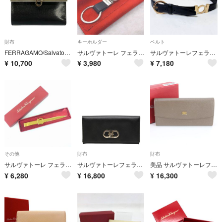
財布
キーホルダー
ベルト
FERRAGAMO/SalvatoreFerragamo(サルバトーレフェラガモ) 3つ折り財布 ガンチーニ 黒 レザー
サルヴァトーレ フェラガモ キーホルダー キーリング Wリング ガンチーニ レザー シルバー ブラック
サルヴァトーレフェラガモ ベルト ブラック ゴールド ガンチーニ ロゴ
¥
10,700
¥
3,980
¥
7,180
その他
財布
財布
サルヴァトーレ フェラガモ ペーパーナイフ ゴールドカラー イタリア製
サルヴァトーレフェラガモ ガンチーニ 長財布 レザー レディース Salvatore Ferragamo 【1-0280958】
美品 サルヴァトーレフェラガモ 0719318 レザー 長財布 ウォレット 本革 ブラウン 茶色 ブランド レディース RNM DV14-5
¥
6,280
¥
16,800
¥
16,300