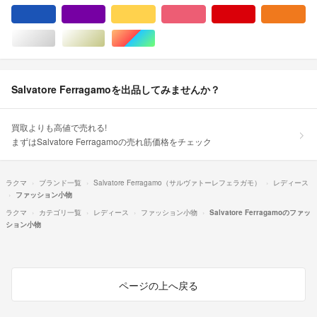
ブルー・ネイビー/青色系
パープル/紫色系
イエロー/黄色系
ピンク/桃色系
レッド/赤色系
オ
シルバー/銀色系
ゴールド/金色系
マルチカラー
Salvatore Ferragamoを出品してみませんか？
買取よりも高値で売れる!
まずはSalvatore Ferragamoの売れ筋価格をチェック
ラクマ
ブランド一覧
Salvatore Ferragamo（サルヴァトーレフェラガモ）
レディース
ファッション小物
ラクマ
カテゴリ一覧
レディース
ファッション小物
Salvatore Ferragamoのファッ
ション小物
ページの上へ戻る