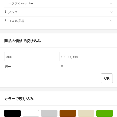
ヘアアクセサリー
メンズ
コスメ/美容
商品の価格で絞り込み
円〜
円
カラーで絞り込み
ブラック/黒色系
ホワイト/白色系
グレー/灰色系
ブラウン/茶色系
ベージュ系
グ