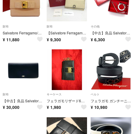
財布
財布
その他
Salvatore Ferragamo/サルヴァトーレフェラガモ/ヴァラ/Wホック/財布/コンパクトウォレット/ピンク/FB1340
【Salvatore Ferragamo】フェラガモ ガンチーニクリップ長財布 ガンチーニモチーフ レザー レディース 長財布 コ
【中古】良品 SalvatoreFeragamoフェラガモ ガンチーニ シルバー スカーフリング fY11339N
¥
11,880
¥
9,300
¥
6,300
財布
キーケース
ベルト
【中古】良品 Salvatore Ferragamo フェラガモ ガンチーニ レザー 札入れ fY03511N
フェラガモリザード6連キーケース
フェラガモ ガンチーニ レザー ベルト 70 ブラック レディース メンズ ユニセックス
¥
30,000
¥
1,980
¥
10,980